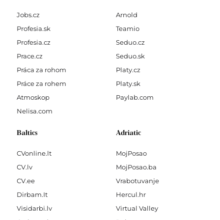
Jobs.cz
Arnold
Profesia.sk
Teamio
Profesia.cz
Seduo.cz
Prace.cz
Seduo.sk
Práca za rohom
Platy.cz
Práce za rohem
Platy.sk
Atmoskop
Paylab.com
Nelisa.com
Baltics
Adriatic
CVonline.lt
MojPosao
CV.lv
MojPosao.ba
CV.ee
Vrabotuvanje
Dirbam.It
Hercul.hr
Visidarbi.lv
Virtual Valley