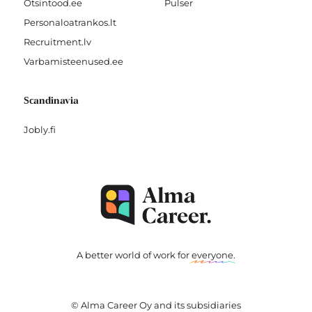
Otsintood.ee
Pulser
Personaloatrankos.lt
Recruitment.lv
Varbamisteenused.ee
Scandinavia
Jobly.fi
A better world of work for
everyone
.
© Alma Career Oy and its subsidiaries