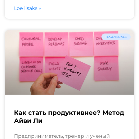
Loe lisaks »
TÖÖOTSIJALE
Как стать продуктивнее? Метод
Айви Ли
Предприниматель, тренер и ученый