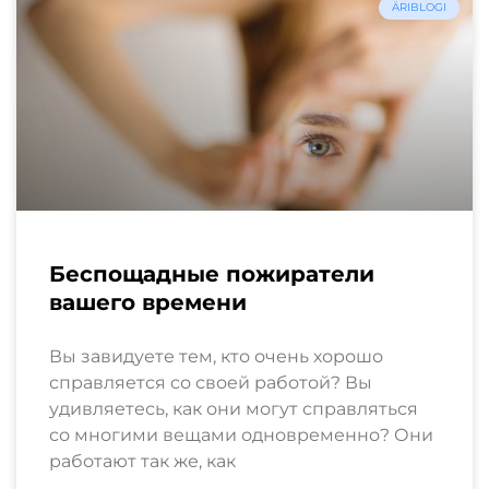
ÄRIBLOGI
Беспощадные пожиратели
вашего времени
Вы завидуете тем, кто очень хорошо
справляется со своей работой? Вы
удивляетесь, как они могут справляться
со многими вещами одновременно? Они
работают так же, как