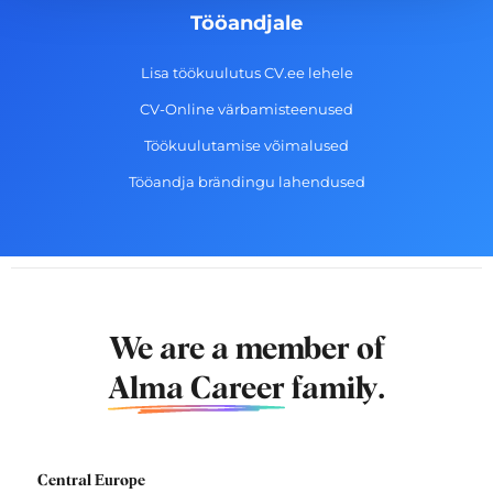
Tööandjale
Lisa töökuulutus CV.ee lehele
CV-Online värbamisteenused
Töökuulutamise võimalused
Tööandja brändingu lahendused
We are a member of
Alma Career
family.
Central Europe