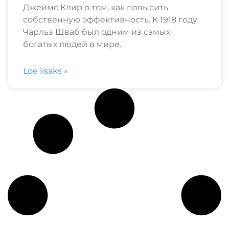
Джеймс Клир о том, как повысить
собственную эффективность. К 1918 году
Чарльз Шваб был одним из самых
богатых людей в мире.
Loe lisaks »