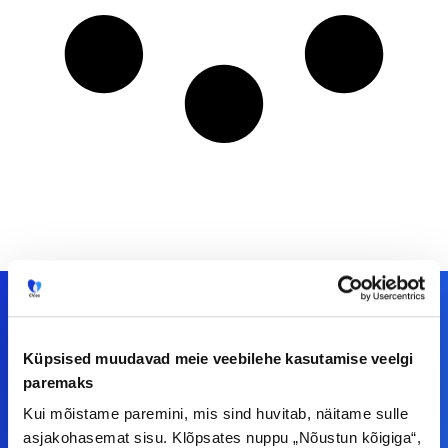
Küpsised muudavad meie veebilehe kasutamise veelgi
Meiega leiad!
paremaks
Tööelublogi.ee lehelt leiad kõik vajaliku, et olla
Kui mõistame paremini, mis sind huvitab, näitame sulle
asjakohasemat sisu. Klõpsates nuppu „Nõustun kõigiga“,
kursis tööturu uudistega. Kui sul on