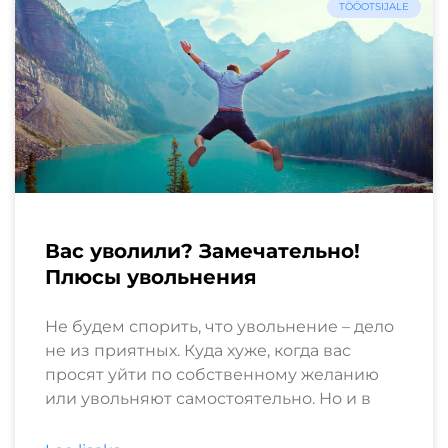
TÖÖOTSIJALE
Вас уволили? Замечательно!
Плюсы увольнения
Не будем спорить, что увольнение – дело
не из приятных. Куда хуже, когда вас
просят уйти по собственному желанию
или увольняют самостоятельно. Но и в