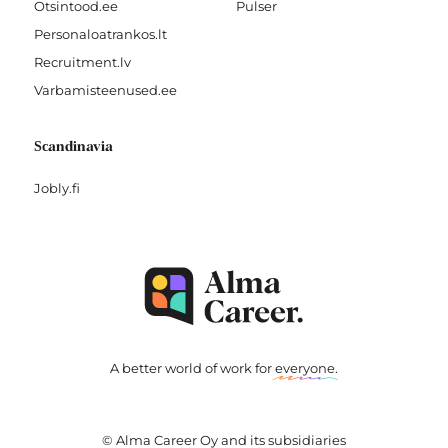
Otsintood.ee
Pulser
Personaloatrankos.lt
Recruitment.lv
Varbamisteenused.ee
Scandinavia
Jobly.fi
A better world of work for
everyone
.
© Alma Career Oy and its subsidiaries