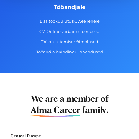
Tööandjale
Lisa töökuulutus CV.ee lehele
CV-Online värbamisteenused
Töökuulutamise võimalused
Tööandja brändingu lahendused
We are a member of
Alma Career
family.
Central Europe