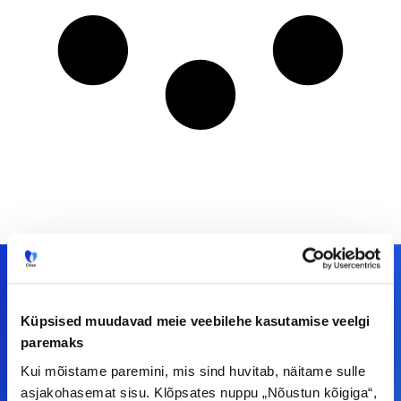
Küpsised muudavad meie veebilehe kasutamise veelgi
Meiega leiad!
paremaks
Tööelublogi.ee lehelt leiad kõik vajaliku, et olla
Kui mõistame paremini, mis sind huvitab, näitame sulle
asjakohasemat sisu. Klõpsates nuppu „Nõustun kõigiga“,
kursis tööturu uudistega. Kui sul on