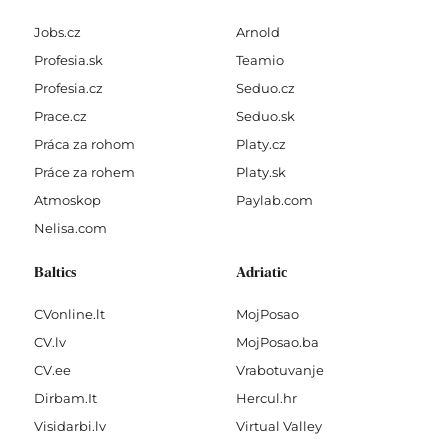
Jobs.cz
Arnold
Profesia.sk
Teamio
Profesia.cz
Seduo.cz
Prace.cz
Seduo.sk
Práca za rohom
Platy.cz
Práce za rohem
Platy.sk
Atmoskop
Paylab.com
Nelisa.com
Baltics
Adriatic
CVonline.lt
MojPosao
CV.lv
MojPosao.ba
CV.ee
Vrabotuvanje
Dirbam.It
Hercul.hr
Visidarbi.lv
Virtual Valley