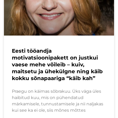
Eesti tööandja
motivatsioonipakett on justkui
vaese mehe võileib – kuiv,
maitsetu ja ühekülgne ning käib
kokku sõnapaariga “käib kah”
Praegu on käimas sõbrakuu. Üks väga üles
haibitud kuu, mis on pühendatud
märkamisele, tunnustamisele ja nii naljakas
kui see ka ei ole, siis mõnes mõttes