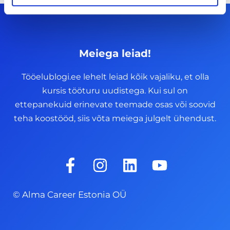
Meiega leiad!
Tööelublogi.ee lehelt leiad kõik vajaliku, et olla
kursis tööturu uudistega. Kui sul on
ettepanekuid erinevate teemade osas või soovid
teha koostööd, siis võta meiega julgelt ühendust.
F
I
L
Y
a
n
i
o
c
s
n
u
© Alma Career Estonia OÜ
e
t
k
t
b
a
e
u