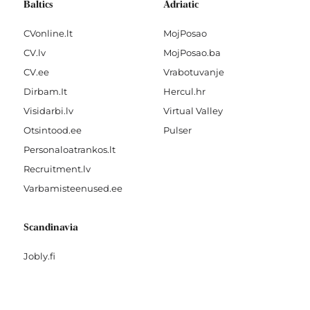
Baltics
Adriatic
CVonline.lt
MojPosao
CV.lv
MojPosao.ba
CV.ee
Vrabotuvanje
Dirbam.It
Hercul.hr
Visidarbi.lv
Virtual Valley
Otsintood.ee
Pulser
Personaloatrankos.lt
Recruitment.lv
Varbamisteenused.ee
Scandinavia
Jobly.fi