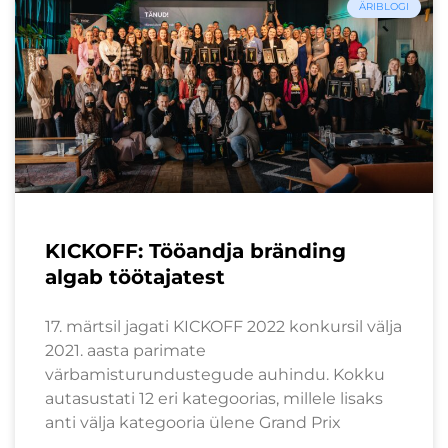
ÄRIBLOGI
KICKOFF: Tööandja bränding
algab töötajatest
17. märtsil jagati KICKOFF 2022 konkursil välja
2021. aasta parimate
värbamisturundustegude auhindu. Kokku
autasustati 12 eri kategoorias, millele lisaks
anti välja kategooria ülene Grand Prix