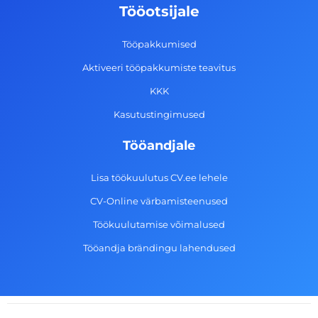
o
g
d
b
Tööotsijale
o
r
i
e
k
a
n
Tööpakkumised
-
m
Aktiveeri tööpakkumiste teavitus
f
KKK
Kasutustingimused
Tööandjale
Lisa töökuulutus CV.ee lehele
CV-Online värbamisteenused
Töökuulutamise võimalused
Tööandja brändingu lahendused