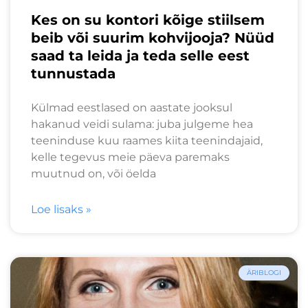
Kes on su kontori kõige stiilsem
beib või suurim kohvijooja? Nüüd
saad ta leida ja teda selle eest
tunnustada
Külmad eestlased on aastate jooksul
hakanud veidi sulama: juba julgeme hea
teeninduse kuu raames kiita teenindajaid,
kelle tegevus meie päeva paremaks
muutnud on, või öelda
Loe lisaks »
ÄRIBLOGI