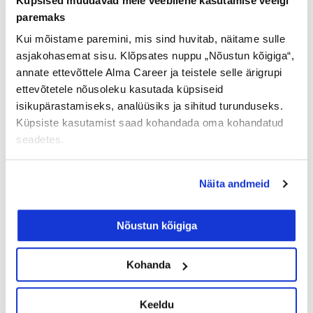
Küpsised muudavad meie veebilehe kasutamise veelgi
paremaks
Kui mõistame paremini, mis sind huvitab, näitame sulle
asjakohasemat sisu. Klõpsates nuppu „Nõustun kõigiga“,
annate ettevõttele Alma Career ja teistele selle ärigrupi
ettevõtetele nõusoleku kasutada küpsiseid
isikupärastamiseks, analüüsiks ja sihitud turunduseks.
Küpsiste kasutamist saad kohandada oma kohandatud
seadetes.
Näita andmeid
Nõustun kõigiga
Kohanda
Keeldu