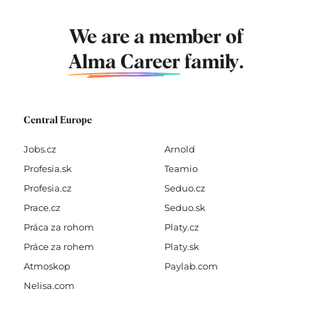
We are a member of
Alma Career
family.
Central Europe
Jobs.cz
Arnold
Profesia.sk
Teamio
Profesia.cz
Seduo.cz
Prace.cz
Seduo.sk
Práca za rohom
Platy.cz
Práce za rohem
Platy.sk
Atmoskop
Paylab.com
Nelisa.com