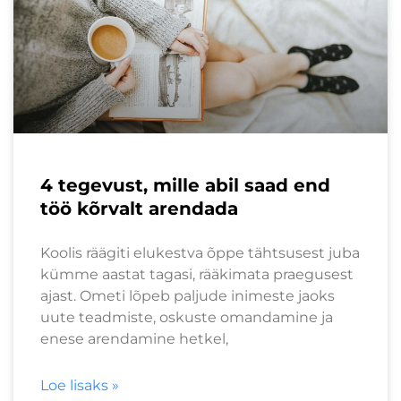
4 tegevust, mille abil saad end
töö kõrvalt arendada
Koolis räägiti elukestva õppe tähtsusest juba
kümme aastat tagasi, rääkimata praegusest
ajast. Ometi lõpeb paljude inimeste jaoks
uute teadmiste, oskuste omandamine ja
enese arendamine hetkel,
Loe lisaks »