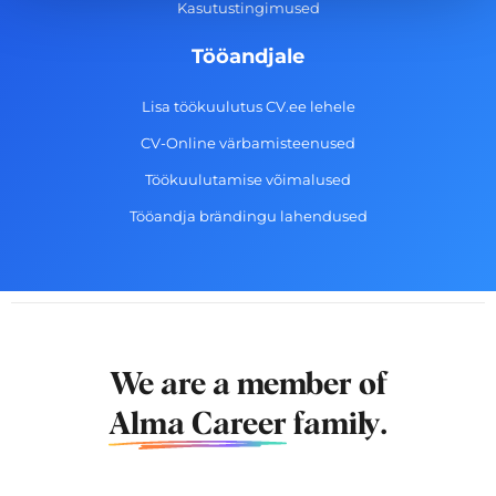
Kasutustingimused
Tööandjale
Lisa töökuulutus CV.ee lehele
CV-Online värbamisteenused
Töökuulutamise võimalused
Tööandja brändingu lahendused
We are a member of
Alma Career
family.