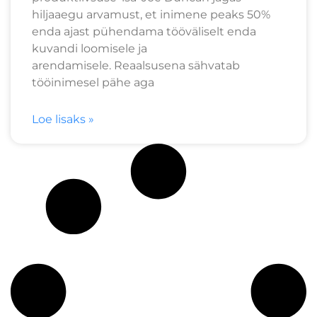
hiljaaegu arvamust, et inimene peaks 50%
enda ajast pühendama tööväliselt enda
kuvandi loomisele ja
arendamisele. Reaalsusena sähvatab
tööinimesel pähe aga
Loe lisaks »