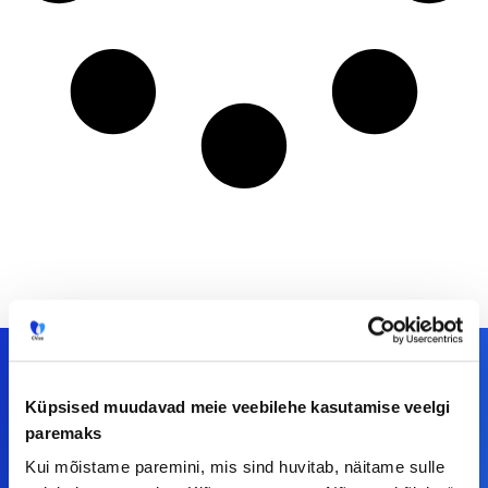
Küpsised muudavad meie veebilehe kasutamise veelgi
Meiega leiad!
paremaks
Kui mõistame paremini, mis sind huvitab, näitame sulle
Tööelublogi.ee lehelt leiad kõik vajaliku, et olla