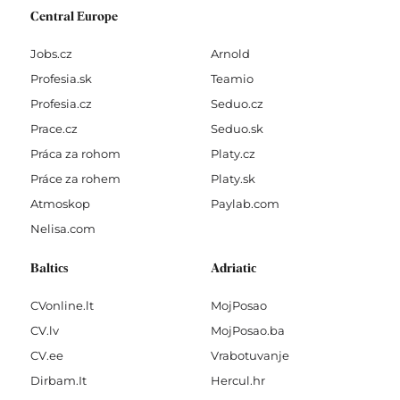
Central Europe
Jobs.cz
Arnold
Profesia.sk
Teamio
Profesia.cz
Seduo.cz
Prace.cz
Seduo.sk
Práca za rohom
Platy.cz
Práce za rohem
Platy.sk
Atmoskop
Paylab.com
Nelisa.com
Baltics
Adriatic
CVonline.lt
MojPosao
CV.lv
MojPosao.ba
CV.ee
Vrabotuvanje
Dirbam.It
Hercul.hr