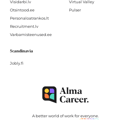
Visidarbi.lv
Virtual Valley
Otsintood.ee
Pulser
Personaloatrankos.lt
Recruitment.lv
Varbamisteenused.ee
Scandinavia
Jobly.fi
A better world of work for
everyone
.