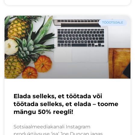
TÖÖOTSIJALE
Elada selleks, et töötada või
töötada selleks, et elada – toome
mängu 50% reegli!
Sotsiaalmeediakanali Instagram
produktiivsuse ‘isa’ Joe Duncan jagas