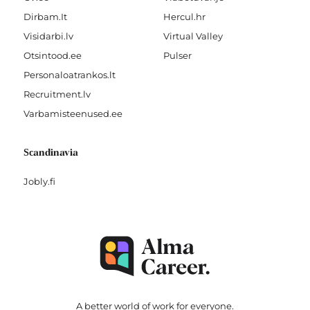
Dirbam.It
Hercul.hr
Visidarbi.lv
Virtual Valley
Otsintood.ee
Pulser
Personaloatrankos.lt
Recruitment.lv
Varbamisteenused.ee
Scandinavia
Jobly.fi
A better world of work for
everyone
.