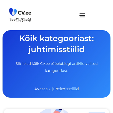
Skip
to
content
Kõik kategooriast:
juhtimisstiilid
Siit leiad kõik CV.ee tööelublogi artiklid valitud
kategooriast.
Avasta
»
juhtimisstiilid