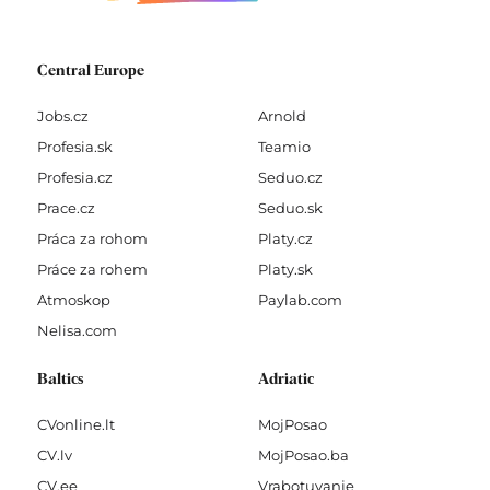
Central Europe
Jobs.cz
Arnold
Profesia.sk
Teamio
Profesia.cz
Seduo.cz
Prace.cz
Seduo.sk
Práca za rohom
Platy.cz
Práce za rohem
Platy.sk
Atmoskop
Paylab.com
Nelisa.com
Baltics
Adriatic
CVonline.lt
MojPosao
CV.lv
MojPosao.ba
CV.ee
Vrabotuvanje