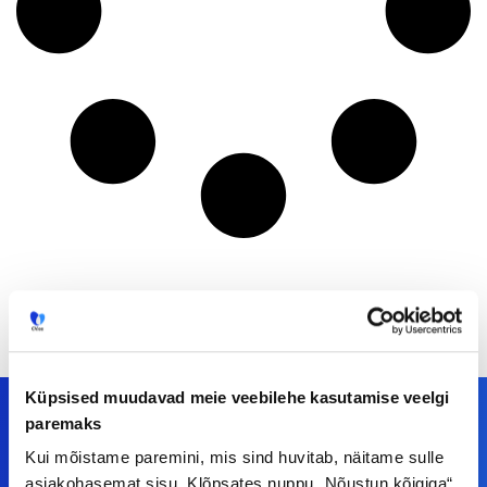
Küpsised muudavad meie veebilehe kasutamise veelgi
paremaks
Kui mõistame paremini, mis sind huvitab, näitame sulle
Meiega leiad!
asjakohasemat sisu. Klõpsates nuppu „Nõustun kõigiga“,