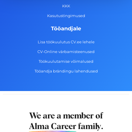
f
KKK
Kasutustingimused
Tööandjale
Lisa töökuulutus CV.ee lehele
CV-Online värbamisteenused
Töökuulutamise võimalused
Tööandja brändingu lahendused
We are a member of
Alma Career
family.