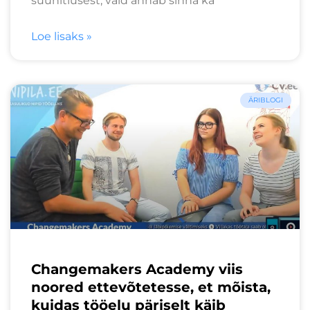
suunitlusest, vaid annab sinna ka
Loe lisaks »
ÄRIBLOGI
Changemakers Academy viis
noored ettevõtetesse, et mõista,
kuidas tööelu päriselt käib