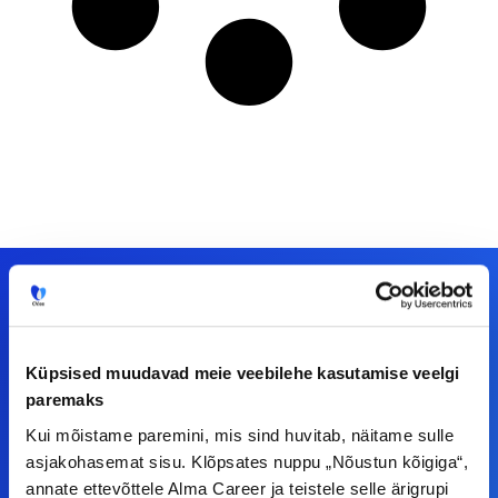
Meiega leiad!
Küpsised muudavad meie veebilehe kasutamise veelgi
paremaks
Tööelublogi.ee lehelt leiad kõik vajaliku, et olla
kursis tööturu uudistega. Kui sul on
Kui mõistame paremini, mis sind huvitab, näitame sulle
asjakohasemat sisu. Klõpsates nuppu „Nõustun kõigiga“,
ettepanekuid erinevate teemade osas või soovid
annate ettevõttele Alma Career ja teistele selle ärigrupi
teha koostööd, siis võta meiega julgelt ühendust.