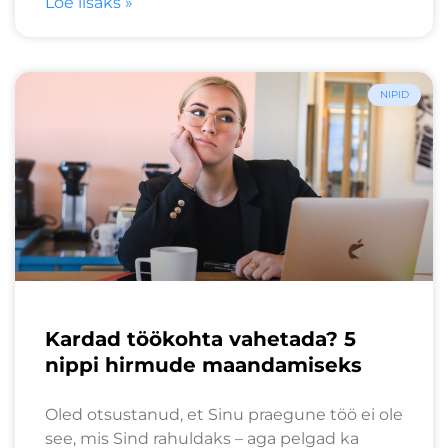
Loe lisaks »
NIPID
Kardad töökohta vahetada? 5
nippi hirmude maandamiseks
Oled otsustanud, et Sinu praegune töö ei ole
see, mis Sind rahuldaks – aga pelgad ka