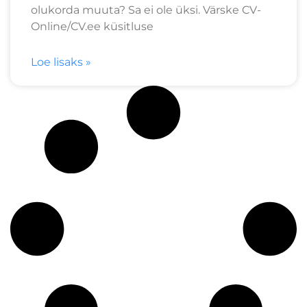
olukorda muuta? Sa ei ole üksi. Värske CV-
Online/CV.ee küsitluse
Loe lisaks »