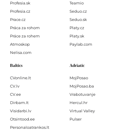
Profesia.sk
Teamio
Profesia.cz
Seduo.cz
Prace.cz
Seduo.sk
Práca za rohom
Platy.cz
Práce za rohem
Platy.sk
Atmoskop
Paylab.com
Nelisa.com
Baltics
Adriatic
CVonline.lt
MojPosao
CV.lv
MojPosao.ba
CV.ee
Vrabotuvanje
Dirbam.It
Hercul.hr
Visidarbi.lv
Virtual Valley
Otsintood.ee
Pulser
Personaloatrankos.lt