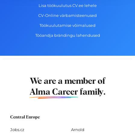
Lisa töökuulutus CV.ee lehele
CV-Online värbamisteenused
Töökuulutamise võimalused
Tööandja brändingu lahendused
We are a member of
Alma Career
family.
Central Europe
Jobs.cz
Arnold