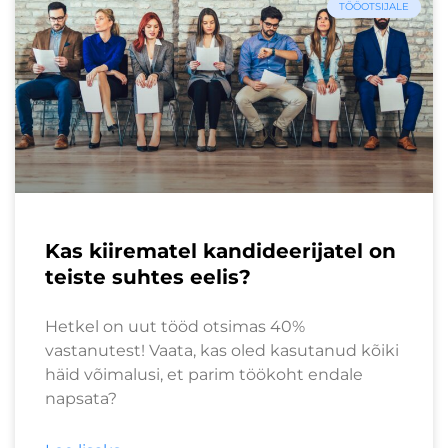
TÖÖOTSIJALE
Kas kiirematel kandideerijatel on
teiste suhtes eelis?
Hetkel on uut tööd otsimas 40%
vastanutest! Vaata, kas oled kasutanud kõiki
häid võimalusi, et parim töökoht endale
napsata?