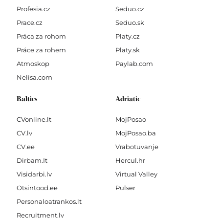
Profesia.cz
Seduo.cz
Prace.cz
Seduo.sk
Práca za rohom
Platy.cz
Práce za rohem
Platy.sk
Atmoskop
Paylab.com
Nelisa.com
Baltics
Adriatic
CVonline.lt
MojPosao
CV.lv
MojPosao.ba
CV.ee
Vrabotuvanje
Dirbam.It
Hercul.hr
Visidarbi.lv
Virtual Valley
Otsintood.ee
Pulser
Personaloatrankos.lt
Recruitment.lv