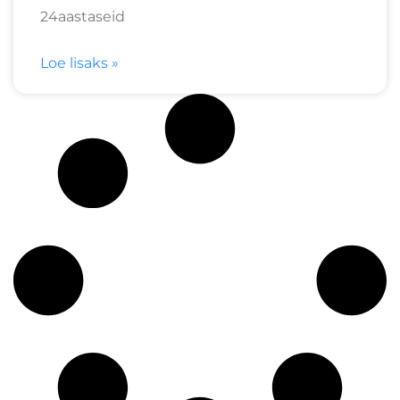
24aastaseid
Loe lisaks »