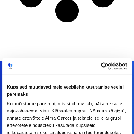
Küpsised muudavad meie veebilehe kasutamise veelgi
Meiega leiad!
paremaks
Tööelublogi.ee lehelt leiad kõik vajaliku, et olla
Kui mõistame paremini, mis sind huvitab, näitame sulle
asjakohasemat sisu. Klõpsates nuppu „Nõustun kõigiga“,
kursis tööturu uudistega. Kui sul on
annate ettevõttele Alma Career ja teistele selle ärigrupi
ettepanekuid erinevate teemade osas või soovid
ettevõtetele nõusoleku kasutada küpsiseid
teha koostööd, siis võta meiega julgelt ühendust.
isikupärastamiseks, analüüsiks ja sihitud turunduseks.