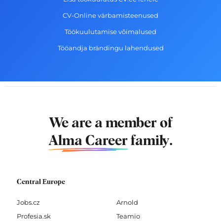
CV-Online värbamisteenused
Töökuulutamise võimalused
Tööandja brändingu lahendused
We are a member of
Alma Career
family.
Central Europe
Jobs.cz
Arnold
Profesia.sk
Teamio