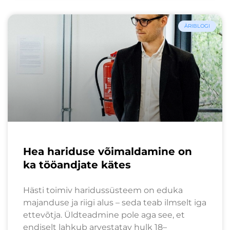
ÄRIBLOGI
Hea hariduse võimaldamine on
ka tööandjate kätes
Hästi toimiv haridussüsteem on eduka
majanduse ja riigi alus – seda teab ilmselt iga
ettevõtja. Üldteadmine pole aga see, et
endiselt lahkub arvestatav hulk 18–