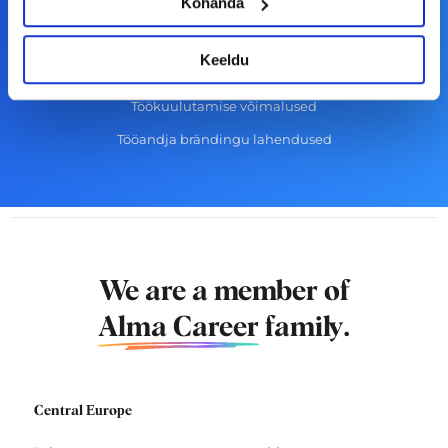
Kohanda
Lisa töökuulutus CV.ee lehele
Keeldu
CV-Online värbamisteenused
Töökuulutamise võimalused
Tööandja brändingu lahendused
We are a member of
Alma Career
family.
Central Europe