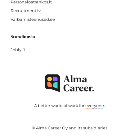
Personaloatrankos.lt
Recruitment.lv
Varbamisteenused.ee
Scandinavia
Jobly.fi
A better world of work for
everyone
.
© Alma Career Oy and its subsidiaries