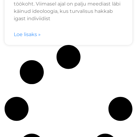
töökoht. Viimasel ajal on palju meediast läbi
käinud ideoloogia, kus turvalisus hakkab
igast indiviidist
Loe lisaks »