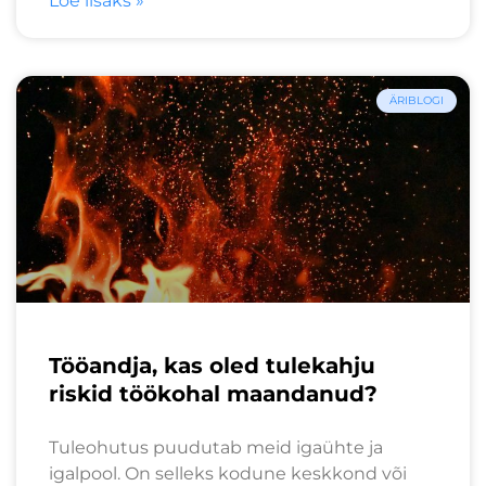
Loe lisaks »
ÄRIBLOGI
Tööandja, kas oled tulekahju
riskid töökohal maandanud?
Tuleohutus puudutab meid igaühte ja
igalpool. On selleks kodune keskkond või