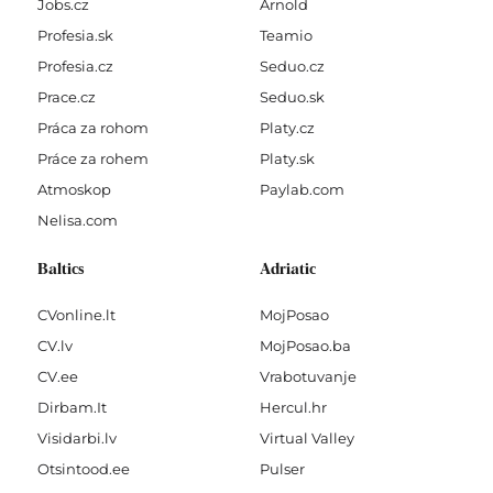
Jobs.cz
Arnold
Profesia.sk
Teamio
Profesia.cz
Seduo.cz
Prace.cz
Seduo.sk
Práca za rohom
Platy.cz
Práce za rohem
Platy.sk
Atmoskop
Paylab.com
Nelisa.com
Baltics
Adriatic
CVonline.lt
MojPosao
CV.lv
MojPosao.ba
CV.ee
Vrabotuvanje
Dirbam.It
Hercul.hr
Visidarbi.lv
Virtual Valley
Otsintood.ee
Pulser