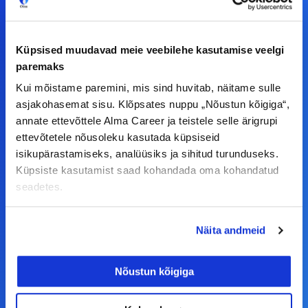
teha koostööd, siis võta meiega julgelt ühendust.
Küpsised muudavad meie veebilehe kasutamise veelgi
F
I
L
Y
paremaks
a
n
i
o
Kui mõistame paremini, mis sind huvitab, näitame sulle
c
s
n
u
asjakohasemat sisu. Klõpsates nuppu „Nõustun kõigiga“,
© Alma Career Estonia OÜ
e
t
k
t
annate ettevõttele Alma Career ja teistele selle ärigrupi
ettevõtetele nõusoleku kasutada küpsiseid
b
a
e
u
isikupärastamiseks, analüüsiks ja sihitud turunduseks.
o
g
d
b
Küpsiste kasutamist saad kohandada oma kohandatud
Tööotsijale
o
r
i
e
seadetes.
k
a
n
Tööpakkumised
-
m
Aktiveeri tööpakkumiste teavitus
Näita andmeid
f
KKK
Nõustun kõigiga
Kasutustingimused
Tööandjale