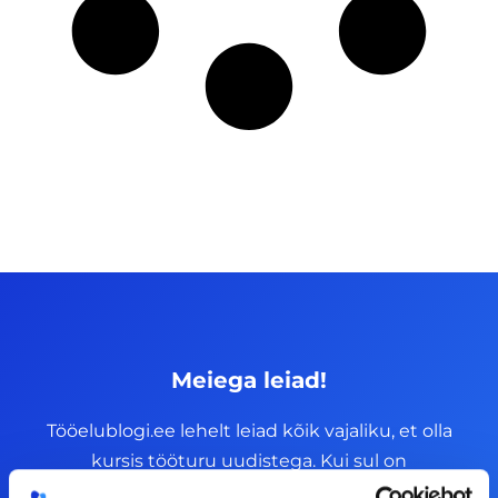
Meiega leiad!
Tööelublogi.ee lehelt leiad kõik vajaliku, et olla
kursis tööturu uudistega. Kui sul on
ettepanekuid erinevate teemade osas või soovid