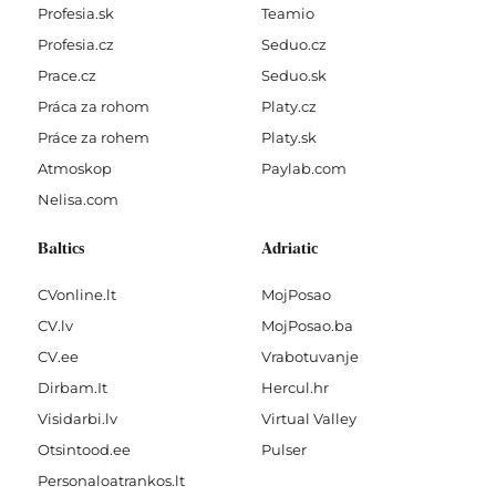
Profesia.sk
Teamio
Profesia.cz
Seduo.cz
Prace.cz
Seduo.sk
Práca za rohom
Platy.cz
Práce za rohem
Platy.sk
Atmoskop
Paylab.com
Nelisa.com
Baltics
Adriatic
CVonline.lt
MojPosao
CV.lv
MojPosao.ba
CV.ee
Vrabotuvanje
Dirbam.It
Hercul.hr
Visidarbi.lv
Virtual Valley
Otsintood.ee
Pulser
Personaloatrankos.lt