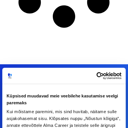
Meiega leiad!
Küpsised muudavad meie veebilehe kasutamise veelgi
paremaks
Tööelublogi.ee lehelt leiad kõik vajaliku, et olla
Kui mõistame paremini, mis sind huvitab, näitame sulle
kursis tööturu uudistega. Kui sul on
asjakohasemat sisu. Klõpsates nuppu „Nõustun kõigiga“,
ettepanekuid erinevate teemade osas või soovid
annate ettevõttele Alma Career ja teistele selle ärigrupi