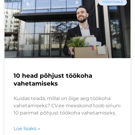
TÖÖOTSIJALE
10 head põhjust töökoha
vahetamiseks
Kuidas teada, millal on õige aeg töökoha
vahetamiseks? CV.ee meeskond toob sinuni
10 parimat põhjust töökoha vahetamiseks.
Loe lisaks »