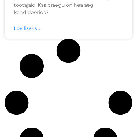
töötajaid. Kas praegu on hea aeg
kandideerida?
Loe lisaks »