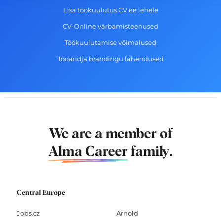
Lisa töökuulutus CV.ee lehele
CV-Online värbamisteenused
Töökuulutamise võimalused
Tööandja brändingu lahendused
We are a member of
Alma Career
family.
Central Europe
Jobs.cz
Arnold