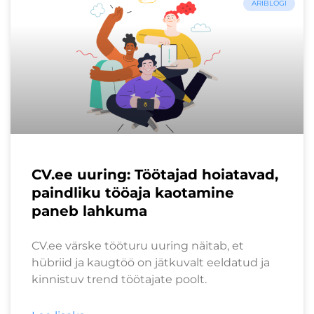
ÄRIBLOGI
CV.ee uuring: Töötajad hoiatavad,
paindliku tööaja kaotamine
paneb lahkuma
CV.ee värske tööturu uuring näitab, et
hübriid ja kaugtöö on jätkuvalt eeldatud ja
kinnistuv trend töötajate poolt.