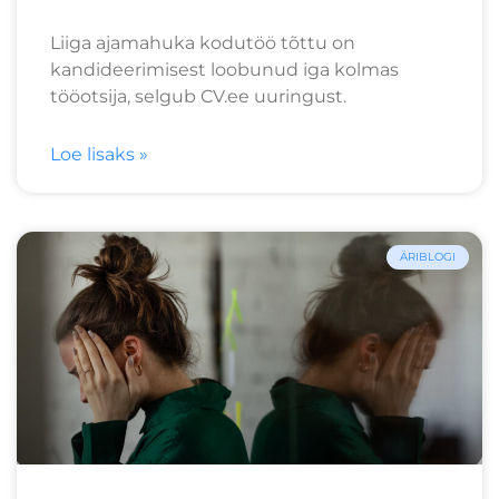
Liiga ajamahuka kodutöö tõttu on
kandideerimisest loobunud iga kolmas
tööotsija, selgub CV.ee uuringust.
Loe lisaks »
ÄRIBLOGI