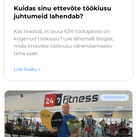
Kuidas sinu ettevõte töökiusu
juhtumeid lahendab?
Kas teadsid, et lausa 63% töötajatest on
kogenud töökiusu? Loe lähemalt blogist,
mida ettevõte töökiusu vähendamiseks
teha saab.
Loe lisaks »
TÖÖOTSIJALE