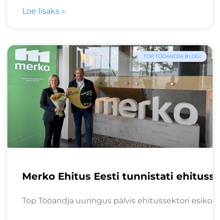
Loe lisaks »
TOP TÖÖANDJA BLOGI
Merko Ehitus Eesti tunnistati ehituss
Top Tööandja uuringus pälvis ehitussektori esikoha