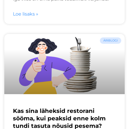
Loe lisaks »
ÄRIBLOGI
Kas sina läheksid restorani
sööma, kui peaksid enne kolm
tundi tasuta nõusid pesema?