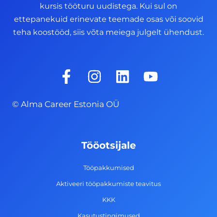
kursis tööturu uudistega. Kui sul on
ettepanekuid erinevate teemade osas või soovid
teha koostööd, siis võta meiega julgelt ühendust.
F
I
L
Y
a
n
i
o
c
s
n
u
© Alma Career Estonia OÜ
e
t
k
t
b
a
e
u
o
g
d
b
Tööotsijale
o
r
i
e
k
a
n
Tööpakkumised
-
m
Aktiveeri tööpakkumiste teavitus
f
KKK
Kasutustingimused