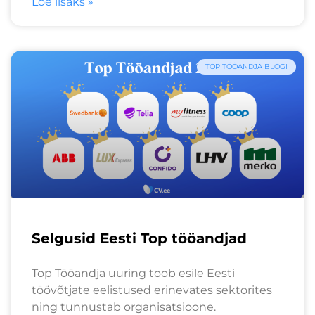
Loe lisaks »
TOP TÖÖANDJA BLOGI
Selgusid Eesti Top tööandjad
Top Tööandja uuring toob esile Eesti
töövõtjate eelistused erinevates sektorites
ning tunnustab organisatsioone.