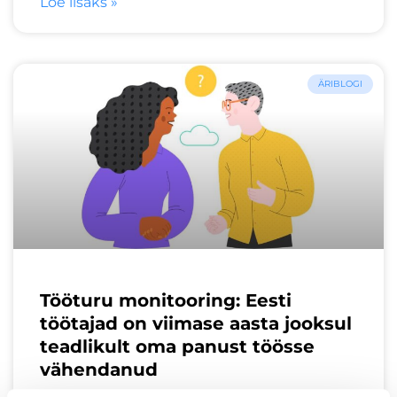
Loe lisaks »
ÄRIBLOGI
Tööturu monitooring: Eesti
töötajad on viimase aasta jooksul
teadlikult oma panust töösse
vähendanud