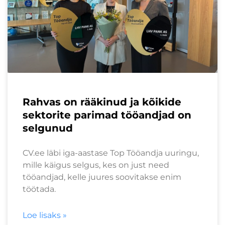
Rahvas on rääkinud ja kõikide
sektorite parimad tööandjad on
selgunud
CV.ee läbi iga-aastase Top Tööandja uuringu,
mille käigus selgus, kes on just need
tööandjad, kelle juures soovitakse enim
töötada.
Loe lisaks »