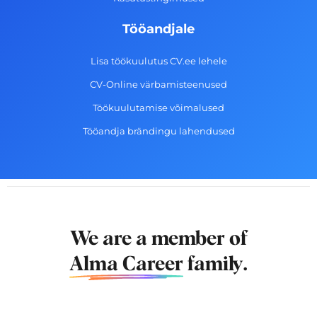
Tööandjale
Lisa töökuulutus CV.ee lehele
CV-Online värbamisteenused
Töökuulutamise võimalused
Tööandja brändingu lahendused
We are a member of
Alma Career
family.