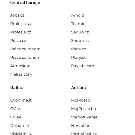
Central Europe
Jobs.cz
Arnold
Profesia.sk
Teamio
Profesia.cz
Seduo.cz
Prace.cz
Seduo.sk
Práca za rohom
Platy.cz
Práce za rohem
Platy.sk
Atmoskop
Paylab.com
Nelisa.com
Baltics
Adriatic
CVonline.lt
MojPosao
CV.lv
MojPosao.ba
CV.ee
Vrabotuvanje
Dirbam.It
Hercul.hr
Visidarbi.lv
Virtual Valley