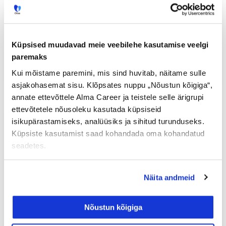
Miinimumpanusega töötamine ei ole enam
harv nähtus. 42% Eesti töötajatest tunnistab,
et on viimase 12 kuu jooksul vähendanud
Küpsised muudavad meie veebilehe kasutamise veelgi
panust töösse.
paremaks
Loe lisaks »
Kui mõistame paremini, mis sind huvitab, näitame sulle
asjakohasemat sisu. Klõpsates nuppu „Nõustun kõigiga“,
annate ettevõttele Alma Career ja teistele selle ärigrupi
ettevõtetele nõusoleku kasutada küpsiseid
ÄRIBLOGI
isikupärastamiseks, analüüsiks ja sihitud turunduseks.
Küpsiste kasutamist saad kohandada oma kohandatud
seadetes.
Näita andmeid
Nõustun kõigiga