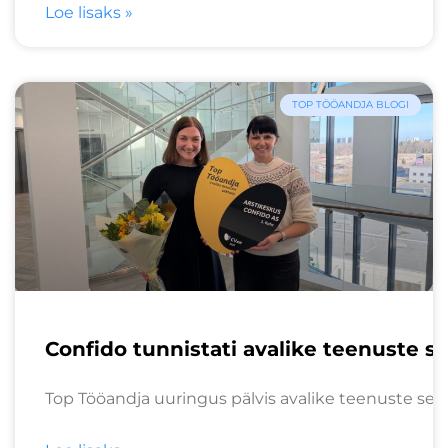
Loe lisaks »
TOP TÖÖANDJA BLOGI
Confido tunnistati avalike teenuste s
Top Tööandja uuringus pälvis avalike teenuste sekt