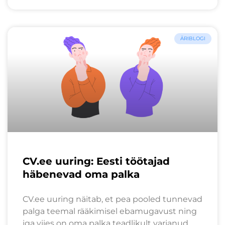
ÄRIBLOGI
CV.ee uuring: Eesti töötajad
häbenevad oma palka
CV.ee uuring näitab, et pea pooled tunnevad
palga teemal rääkimisel ebamugavust ning
iga viies on oma palka teadlikult varjanud.