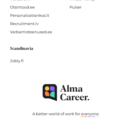
Otsintood.ee
Pulser
Personaloatrankos.lt
Recruitment.lv
Varbamisteenused.ee
Scandinavia
Jobly.fi
A better world of work for
everyone
.