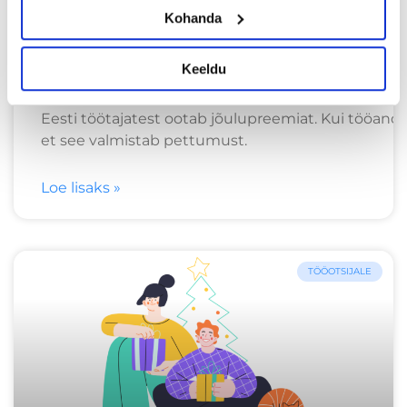
Kohanda
Eesti töötajad on jõulupreemia
puudumisest pettunud
Keeldu
80%
Eesti töötajatest ootab jõulupreemiat. Kui tööandj
et see valmistab pettumust.
Loe lisaks »
TÖÖOTSIJALE