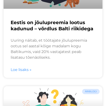
Eestis on jõulupreemia lootus
kadunud – võrdlus Balti riikidega
Uuring näitab, et töötajate jõulupreemia
ootus sel aastal kõige madalam kogu
Baltikumis, vaid 20% vastajatest peab
lisatasu tõenäoliseks.
Loe lisaks »
ÄRIBLOGI