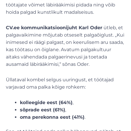
töötajate võimet läbirääkimisi pidada ning võib
hoida palgad kunstlikult madalseisus.
CV.ee kommunikatsioonijuht Karl Oder
ütleb, et
palgavaikimine mõjutab otseselt palgaõiglust. „Kui
inimesed ei räägi palgast, on keerulisem aru saada,
kas töötasu on õiglane. Avatum palgakultuur
aitaks vähendada palgaerinevusi ja toetada
ausamaid läbirääkimisi,“ sõnas Oder.
Üllataval kombel selgus uuringust, et töötajad
varjavad oma palka kõige rohkem:
kolleegide eest (64%)
,
sõprade eest (61%)
,
oma perekonna eest (41%)
.