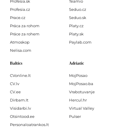
Profesia.sk
Teamio
Profesia.cz
Seduo.cz
Prace.cz
Seduo.sk
Práca za rohom
Platy.cz
Práce za rohem
Platy.sk
Atmoskop
Paylab.com
Nelisa.com
Baltics
Adriatic
CVonline.lt
MojPosao
CV.lv
MojPosao.ba
CV.ee
Vrabotuvanje
Dirbam.It
Hercul.hr
Visidarbi.lv
Virtual Valley
Otsintood.ee
Pulser
Personaloatrankos.lt