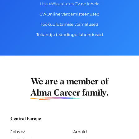
Lisa töökuulutus CV.ee lehele
CV-Online värbamisteenused
Töökuulutamise võimalused
Tööandja brändingu lahendused
We are a member of
Alma Career
family.
Central Europe
Jobs.cz
Arnold