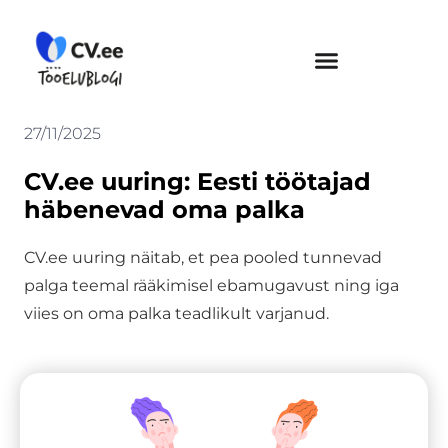
Skip
to
content
27/11/2025
CV.ee uuring: Eesti töötajad
häbenevad oma palka
CV.ee uuring näitab, et pea pooled tunnevad
palga teemal rääkimisel ebamugavust ning iga
viies on oma palka teadlikult varjanud.