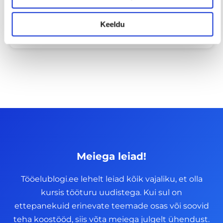
tabuteema!
Keeldu
14/07/2026
Meiega leiad!
Tööelublogi.ee lehelt leiad kõik vajaliku, et olla
kursis tööturu uudistega. Kui sul on
ettepanekuid erinevate teemade osas või soovid
teha koostööd, siis võta meiega julgelt ühendust.