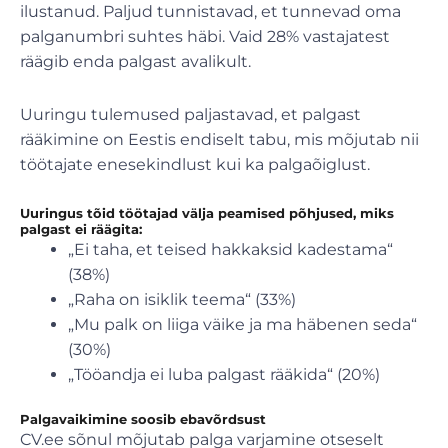
ilustanud. Paljud tunnistavad, et tunnevad oma
palganumbri suhtes häbi. Vaid 28% vastajatest
räägib enda palgast avalikult.
Uuringu tulemused paljastavad, et palgast
rääkimine on Eestis endiselt tabu, mis mõjutab nii
töötajate enesekindlust kui ka palgaõiglust.
Uuringus tõid töötajad välja peamised põhjused, miks
palgast ei räägita:
„Ei taha, et teised hakkaksid kadestama“
(38%)
„Raha on isiklik teema“ (33%)
„Mu palk on liiga väike ja ma häbenen seda“
(30%)
„Tööandja ei luba palgast rääkida“ (20%)
Palgavaikimine soosib ebavõrdsust
CV.ee sõnul mõjutab palga varjamine otseselt