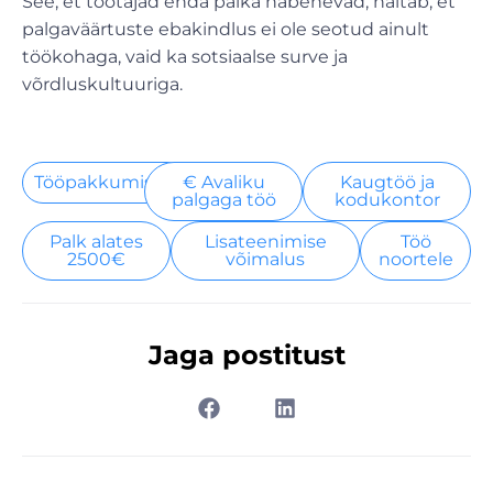
See, et töötajad enda palka häbenevad, näitab, et
palgaväärtuste ebakindlus ei ole seotud ainult
töökohaga, vaid ka sotsiaalse surve ja
võrdluskultuuriga.
Tööpakkumised
€ Avaliku
Kaugtöö ja
palgaga töö
kodukontor
Palk alates
Lisateenimise
Töö
2500€
võimalus
noortele
Jaga postitust
Prev
Nex