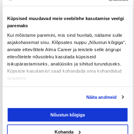
Iga neljas eestlane on käinud
tööintervjuul ilma tegeliku
Küpsised muudavad meie veebilehe kasutamise veelgi
vahetuskavatsuseta
paremaks
Kui mõistame paremini, mis sind huvitab, näitame sulle
23/07/2026
asjakohasemat sisu. Klõpsates nuppu „Nõustun kõigiga“,
annate ettevõttele Alma Career ja teistele selle ärigrupi
ettevõtetele nõusoleku kasutada küpsiseid
isikupärastamiseks, analüüsiks ja sihitud turunduseks.
Tööotsijale
Küpsiste kasutamist saad kohandada oma kohandatud
seadetes.
Näita andmeid
Nõustun kõigiga
Sinu palk pole enam
Kohanda