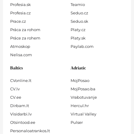
Profesia.sk
Teamio
Profesia.cz
Seduo.cz
Prace.cz
Seduo.sk
Práca za rohom
Platy.cz
Práce za rohem
Platy.sk
Atmoskop
Paylab.com
Nelisa.com
Baltics
Adriatic
CVonline.lt
MojPosao
CV.lv
MojPosao.ba
CV.ee
Vrabotuvanje
Dirbam.It
Hercul.hr
Visidarbi.lv
Virtual Valley
Otsintood.ee
Pulser
Personaloatrankos.lt