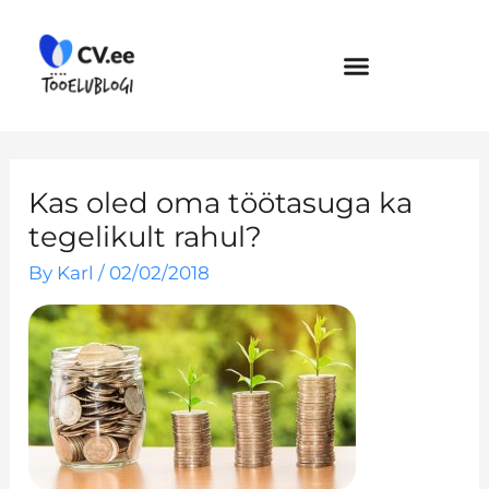
Skip
to
content
Kas oled oma töötasuga ka
tegelikult rahul?
By
Karl
/
02/02/2018