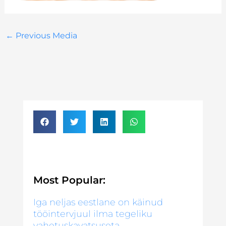
←
Previous Media
Most Popular:
Iga neljas eestlane on käinud
tööintervjuul ilma tegeliku
vahetuskavatsuseta