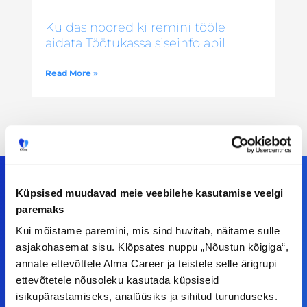
Kuidas noored kiiremini tööle
aidata Töötukassa siseinfo abil
Read More »
Küpsised muudavad meie veebilehe kasutamise veelgi
paremaks
Meiega leiad!
Kui mõistame paremini, mis sind huvitab, näitame sulle
asjakohasemat sisu. Klõpsates nuppu „Nõustun kõigiga“,
Tööelublogi.ee lehelt leiad kõik vajaliku, et olla
annate ettevõttele Alma Career ja teistele selle ärigrupi
kursis tööturu uudistega. Kui sul on
ettevõtetele nõusoleku kasutada küpsiseid
ettepanekuid erinevate teemade osas või soovid
isikupärastamiseks, analüüsiks ja sihitud turunduseks.