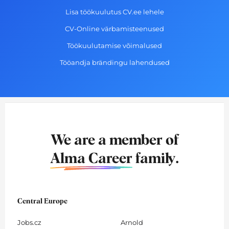
Lisa töökuulutus CV.ee lehele
CV-Online värbamisteenused
Töökuulutamise võimalused
Tööandja brändingu lahendused
We are a member of
Alma Career
family.
Central Europe
Jobs.cz
Arnold