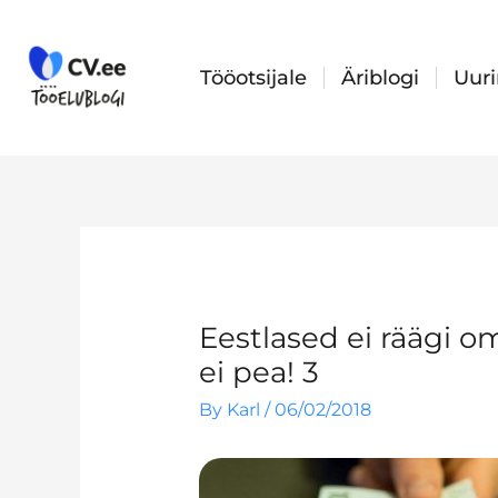
Skip
to
content
Tööotsijale
Äriblogi
Uur
Eestlased ei räägi om
ei pea! 3
By
Karl
/
06/02/2018