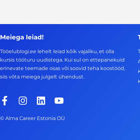
Meiega leiad!
Tööelublogi.ee lehelt leiad kõik vajaliku, et olla
kursis tööturu uudistega. Kui sul on ettepanekuid
erinevate teemade osas või soovid teha koostööd,
siis võta meiega julgelt ühendust.
F
I
L
Y
a
n
i
o
c
s
n
u
© Alma Career Estonia OÜ
e
t
k
t
b
a
e
u