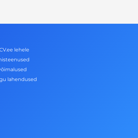
CV.ee lehele
misteenused
võimalused
ngu lahendused