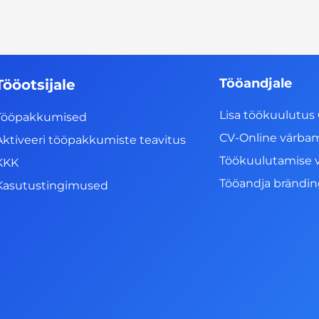
Tööandjale
Tööotsijale
Lisa töökuulutus 
Tööpakkumised
CV-Online värba
Aktiveeri tööpakkumiste teavitus
Töökuulutamise 
KKK
Tööandja brändi
Kasutustingimused