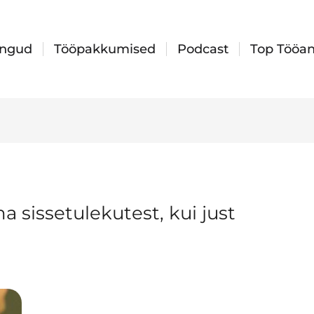
ingud
Tööpakkumised
Podcast
Top Tööan
a sissetulekutest, kui just