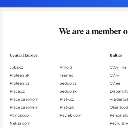
o
g
d
b
o
r
i
e
k
a
n
-
m
We are a member 
f
Central Europe
Baltics
Jobs.cz
Arnold
CVonline.
Profesia.sk
Teamio
CV.lv
Profesia.cz
Seduo.cz
CV.ee
Prace.cz
Seduo.sk
Dirbam.It
Práca za rohom
Platy.cz
Visidarbi.
Práce za rohem
Platy.sk
Otsintood
Atmoskop
Paylab.com
Personalo
Nelisa.com
Recruitme