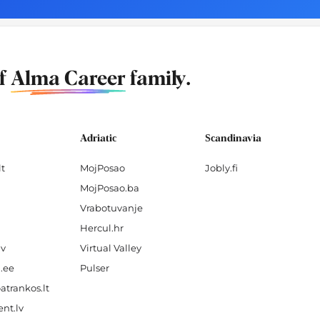
of
Alma Career
family.
Adriatic
Scandinavia
lt
MojPosao
Jobly.fi
MojPosao.ba
Vrabotuvanje
Hercul.hr
lv
Virtual Valley
.ee
Pulser
atrankos.lt
nt.lv