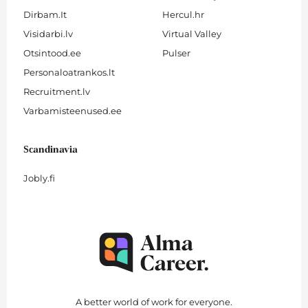
Dirbam.It
Hercul.hr
Visidarbi.lv
Virtual Valley
Otsintood.ee
Pulser
Personaloatrankos.lt
Recruitment.lv
Varbamisteenused.ee
Scandinavia
Jobly.fi
A better world of work for
everyone
.