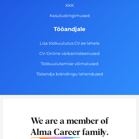
f
KKK
Kasutustingimused
Tööandjale
Lisa töökuulutus CV.ee lehele
CV-Online värbamisteenused
Töökuulutamise võimalused
Tööandja brändingu lahendused
We are a member of
Alma Career
family.