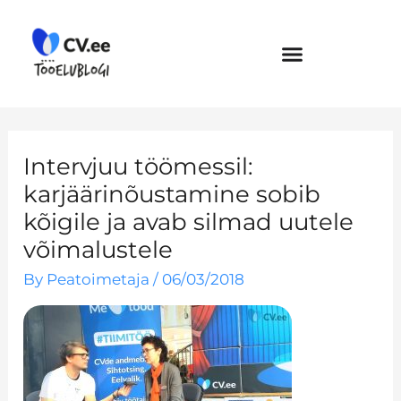
Skip
to
content
Intervjuu töömessil:
karjäärinõustamine sobib
kõigile ja avab silmad uutele
võimalustele
By
Peatoimetaja
/
06/03/2018