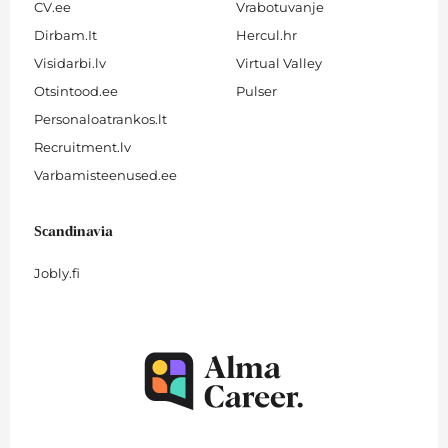
CV.ee
Vrabotuvanje
Dirbam.It
Hercul.hr
Visidarbi.lv
Virtual Valley
Otsintood.ee
Pulser
Personaloatrankos.lt
Recruitment.lv
Varbamisteenused.ee
Scandinavia
Jobly.fi