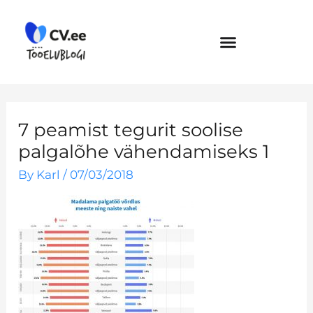
Skip
to
content
7 peamist tegurit soolise
palgalõhe vähendamiseks 1
By
Karl
/
07/03/2018