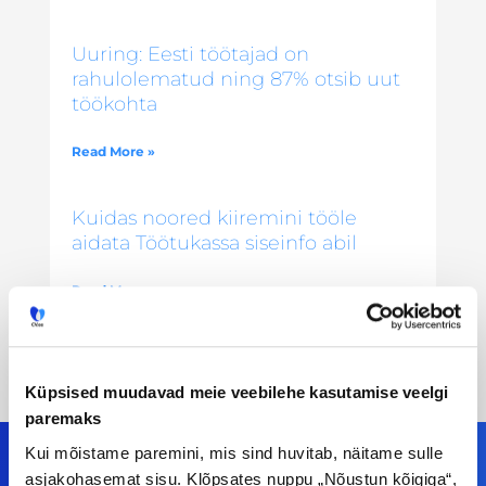
Uuring: Eesti töötajad on
rahulolematud ning 87% otsib uut
töökohta
Read More »
Kuidas noored kiiremini tööle
aidata Töötukassa siseinfo abil
Read More »
Küpsised muudavad meie veebilehe kasutamise veelgi
paremaks
Kui mõistame paremini, mis sind huvitab, näitame sulle
asjakohasemat sisu. Klõpsates nuppu „Nõustun kõigiga“,