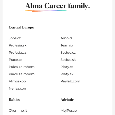
Alma Career
family.
Central Europe
Jobs.cz
Arnold
Profesia.sk
Teamio
Profesia.cz
Seduo.cz
Prace.cz
Seduo.sk
Práca za rohom
Platy.cz
Práce za rohem
Platy.sk
Atmoskop
Paylab.com
Nelisa.com
Baltics
Adriatic
CVonline.lt
MojPosao