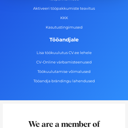
k
a
n
-
m
Aktiveeri tööpakkumiste teavitus
f
KKK
Kasutustingimused
Tööandjale
Lisa töökuulutus CV.ee lehele
CV-Online värbamisteenused
Töökuulutamise võimalused
Tööandja brändingu lahendused
We are a member of