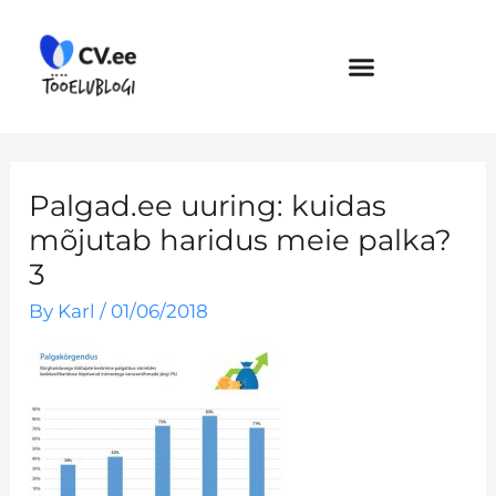
Skip
to
content
Palgad.ee uuring: kuidas
mõjutab haridus meie palka?
3
By
Karl
/
01/06/2018