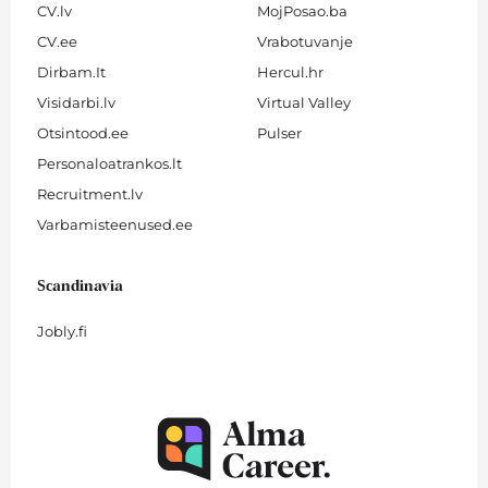
CV.lv
MojPosao.ba
CV.ee
Vrabotuvanje
Dirbam.It
Hercul.hr
Visidarbi.lv
Virtual Valley
Otsintood.ee
Pulser
Personaloatrankos.lt
Recruitment.lv
Varbamisteenused.ee
Scandinavia
Jobly.fi