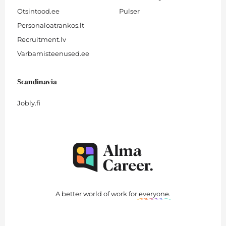
Otsintood.ee
Pulser
Personaloatrankos.lt
Recruitment.lv
Varbamisteenused.ee
Scandinavia
Jobly.fi
A better world of work for
everyone
.