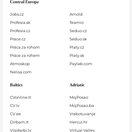
Central Europe
Jobs.cz
Arnold
Profesia.sk
Teamio
Profesia.cz
Seduo.cz
Prace.cz
Seduo.sk
Práca za rohom
Platy.cz
Práce za rohem
Platy.sk
Atmoskop
Paylab.com
Nelisa.com
Baltics
Adriatic
CVonline.lt
MojPosao
CV.lv
MojPosao.ba
CV.ee
Vrabotuvanje
Dirbam.It
Hercul.hr
Visidarbi.lv
Virtual Valley