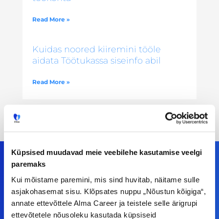
Read More »
Kuidas noored kiiremini tööle
aidata Töötukassa siseinfo abil
Read More »
Küpsised muudavad meie veebilehe kasutamise veelgi
paremaks
Kui mõistame paremini, mis sind huvitab, näitame sulle
Meiega leiad!
asjakohasemat sisu. Klõpsates nuppu „Nõustun kõigiga“,
annate ettevõttele Alma Career ja teistele selle ärigrupi
Tööelublogi.ee lehelt leiad kõik vajaliku, et olla
ettevõtetele nõusoleku kasutada küpsiseid