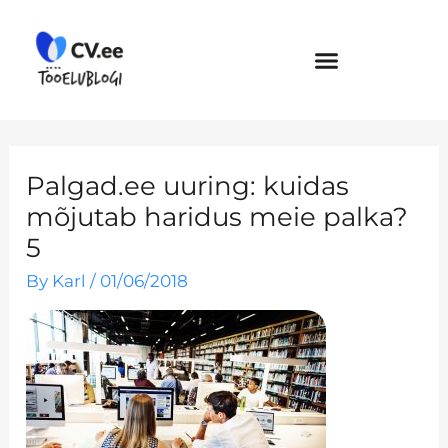
Skip
to
content
Palgad.ee uuring: kuidas
mõjutab haridus meie palka?
5
By
Karl
/
01/06/2018