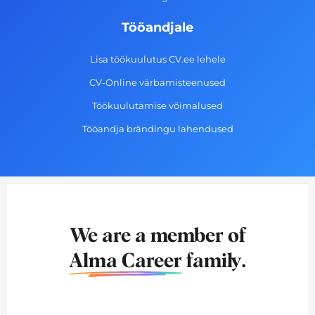
Tööandjale
Lisa töökuulutus CV.ee lehele
CV-Online värbamisteenused
Töökuulutamise võimalused
Tööandja brändingu lahendused
We are a member of
Alma Career
family.