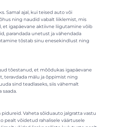
 Samal ajal, kui teised auto või
õhus ning naudid vabalt liiklemist, mis
, et igapäevane aktiivne liigutamine võib
id, parandada unetust ja vähendada
igutamine tõstab sinu enesekindlust ning
ingud tõestanud, et mõõdukas igapäevane
st, teravdada mälu ja õppimist ning
muuda sind teadlaseks, siis vähemalt
 saada.
 pidureid. Vaheta sõiduauto jalgratta vastu
o pealt võidetud rahalisele väärtusele