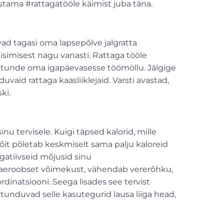
stama #rattagatööle käimist juba täna.
ad tagasi oma lapsepõlve jalgratta
simisest nagu vanasti.
Rattaga tööle
ku tunde oma igapäevasesse töömöllu.
Jälgige
vaid rattaga kaasliiklejaid.
Varsti avastad,
ki.
nu tervisele. Kuigi täpsed kalorid, mille
asõit põletab keskmiselt sama palju kaloreid
gatiivseid mõjusid sinu
ja aeroobset võimekust, vähendab vererõhku,
dinatsiooni. Seega lisades see tervist
unduvad selle kasutegurid lausa liiga head,