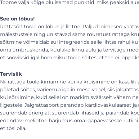
Toome välja kõige olulisemad punktid, miks peaksid alu
See on lõbus!
Rattasõit tööle on lõbus ja lihtne.
Paljud inimesed vaatav
mälestustele ning unistavad sama muretust rattaga krui
sõitmine
võimaldab sul integreerida selle lihtsa rahuli
oma ümbruskonda, kuulake linnulaulu ja tervitage möödu
et sooviksid igal hommikul tööle sõites, et tee ei lõppeks
Tervislik
Nii rattaga tööle kimamine kui ka kruisimine on kasulik si
põletad sõites, varieerub iga inimese vahel, siis jalgratt
kui sörkimine, kuid sellel on märkimisväärselt vähem ne
liigestele. Jalgrattasport parandab kardiovaskulaarset 
suurendab energiat, suurendab lihaseid ja parandab koor
edendav imelihtne harjumus oma igapäevasesse rutiini t
et tõsi olla.