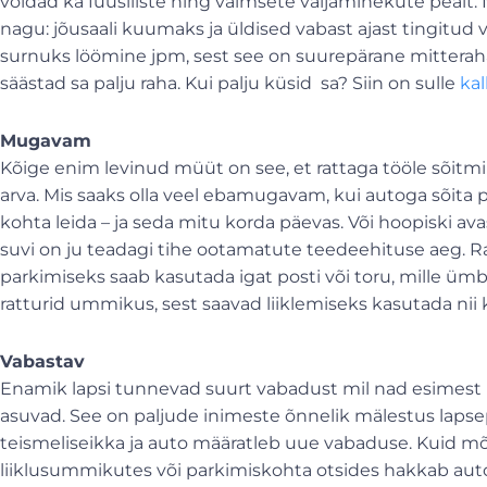
võidad ka füüsiliste ning vaimsete väljaminekute pealt. N
nagu: jõusaali kuumaks ja üldised vabast ajast tingitud
surnuks löömine jpm, sest see on suurepärane mitterahali
säästad sa palju raha. Kui palju küsid sa? Siin on sulle
kal
Mugavam
Kõige enim levinud müüt on see, et rattaga tööle sõitmi
arva. Mis saaks olla veel ebamugavam, kui autoga sõita p
kohta leida – ja seda mitu korda päevas. Või hoopiski 
suvi on ju teadagi tihe ootamatute teedeehituse aeg. Ra
parkimiseks saab kasutada igat posti või toru, mille ümb
ratturid ummikus, sest saavad liiklemiseks kasutada nii
Vabastav
Enamik lapsi tunnevad suurt vabadust mil nad esimest k
asuvad. See on paljude inimeste õnnelik mälestus lapsep
teismeliseikka ja auto määratleb uue vabaduse. Kuid mõn
liiklusummikutes või parkimiskohta otsides hakkab a