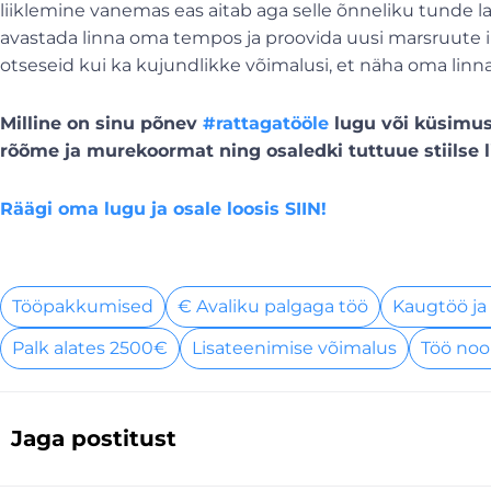
liiklemine vanemas eas aitab aga selle õnneliku tunde lap
avastada linna oma tempos ja proovida uusi marsruute ilma
otseseid kui ka kujundlikke võimalusi, et näha oma linna tä
Milline on sinu põnev
#rattagatööle
lugu või küsimus
rõõme ja murekoormat ning osaledki tuttuue stiilse l
Räägi oma lugu ja osale loosis SIIN!
Tööpakkumised
€ Avaliku palgaga töö
Kaugtöö ja
Palk alates 2500€
Lisateenimise võimalus
Töö noo
Jaga postitust