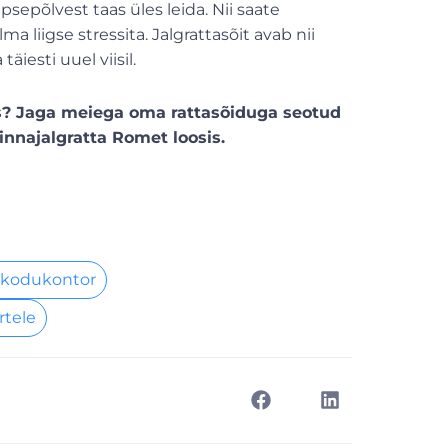
sepõlvest taas üles leida. Nii saate
 liigse stressita. Jalgrattasõit avab nii
iesti uuel viisil.
? Jaga meiega oma rattasõiduga seotud
innajalgratta Romet loosis.
 kodukontor
rtele