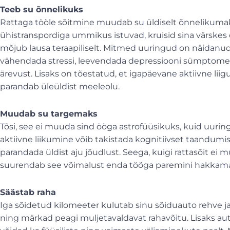
Teeb su õnnelikuks
Rattaga tööle sõitmine muudab su üldiselt õnnelikumaks.
ühistranspordiga ummikus istuvad, kruisid sina värskes 
mõjub lausa teraapiliselt. Mitmed uuringud on näidanud
vähendada stressi, leevendada depressiooni sümptome
ärevust. Lisaks on tõestatud, et igapäevane aktiivne li
parandab üleüldist meeleolu.
Muudab su targemaks
Tõsi, see ei muuda sind ööga astrofüüsikuks, kuid uur
aktiivne liikumine võib takistada kognitiivset taandumi
parandada üldist aju jõudlust. Seega, kuigi rattasõit ei 
suurendab see võimalust enda tööga paremini hakkama
Säästab raha
Iga sõidetud kilomeeter kulutab sinu sõiduauto rehve ja
ning märkad peagi muljetavaldavat rahavõitu. Lisaks aut