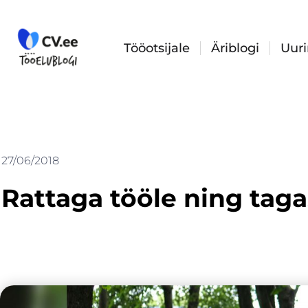
Skip
to
content
Tööotsijale
Äriblogi
Uur
27/06/2018
Rattaga tööle ning taga