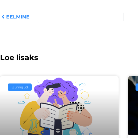
Prev
EELMINE
Loe lisaks
Uuringud