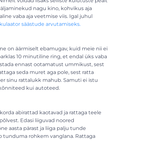
imelt võidad lisaks selliste kulutuste pealt
 väljaminekud nagu kino, kohvikus aja
ne vaba aja veetmise viis. Igal juhul
kulaator säästude arvutamiseks.
ne on äärmiselt ebamugav, kuid meie nii ei
arklas 10 minutiline ring, et endal üks vaba
avastada ennast ootamatust ummikust, sest
ttaga seda muret aga pole, sest ratta
er sinu rattalukk mahub. Samuti ei istu
 kõnniteed kui autoteed.
orda abirattad kaotavad ja rattaga teele
õlvest. Edasi liiguvad noored
e aasta pärast ja liiga palju tunde
uto tunduma rohkem vanglana. Rattaga