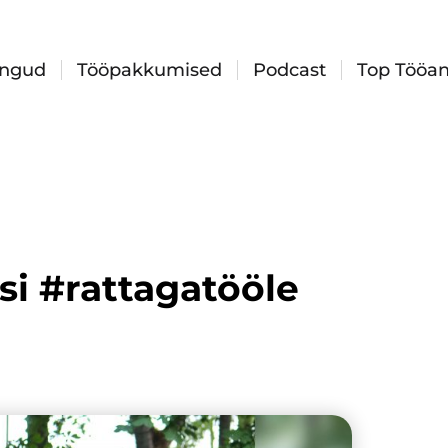
ingud
Tööpakkumised
Podcast
Top Tööan
si #rattagatööle