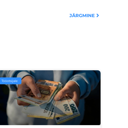
Next
JÄRGMINE
Tööotsijale