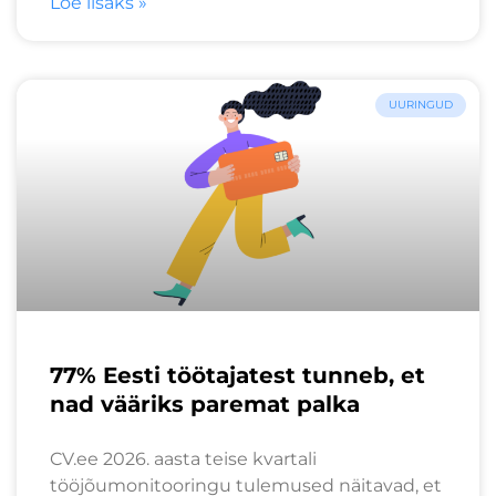
Loe lisaks »
UURINGUD
77% Eesti töötajatest tunneb, et
nad vääriks paremat palka
CV.ee 2026. aasta teise kvartali
tööjõumonitooringu tulemused näitavad, et