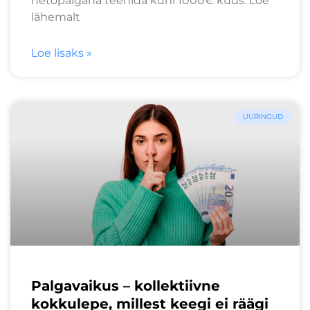
netopalgana teenida kuni 1000€ kuus. Loe
lähemalt
Loe lisaks »
UURINGUD
Palgavaikus – kollektiivne
kokkulepe, millest keegi ei räägi