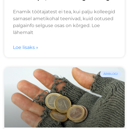
Enamik töötajatest ei tea, kui palju kolleegid
sarnasel ametikohal teenivad, kuid ootused
palgainfo selguse osas on kõrged. Loe
lähemalt
Loe lisaks »
ÄRIBLOGI