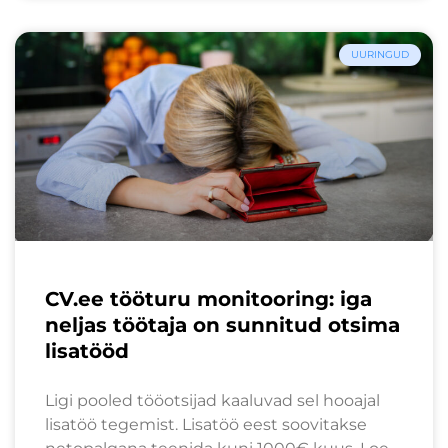
UURINGUD
CV.ee tööturu monitooring: iga
neljas töötaja on sunnitud otsima
lisatööd
Ligi pooled tööotsijad kaaluvad sel hooajal
lisatöö tegemist. Lisatöö eest soovitakse