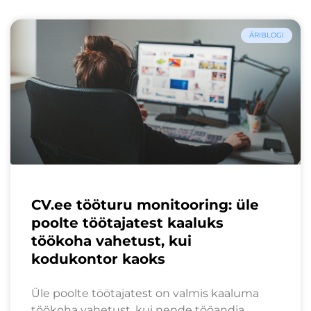
ÄRIBLOGI
CV.ee tööturu monitooring: üle
poolte töötajatest kaaluks
töökoha vahetust, kui
kodukontor kaoks
Üle poolte töötajatest on valmis kaaluma
töökoha vahetust, kui nende tööandja