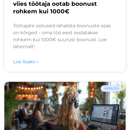
viies töötaja ootab boonust
rohkem kui 1000€
Töötajate ootused rahaliste boonuste osas
on kõrged – oma töö eest oodatakse
rohkem kui 1000€ suurust boonust. Loe
lähemalt!
Loe lisaks »
ÄRIBLOGI