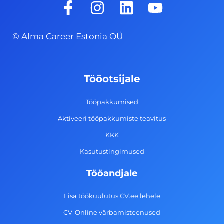
a
n
i
o
c
s
n
u
© Alma Career Estonia OÜ
e
t
k
t
b
a
e
u
o
g
d
b
Tööotsijale
o
r
i
e
k
a
n
Tööpakkumised
-
m
Aktiveeri tööpakkumiste teavitus
f
KKK
Kasutustingimused
Tööandjale
Lisa töökuulutus CV.ee lehele
CV-Online värbamisteenused