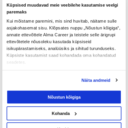
Küpsised muudavad meie veebilehe kasutamise veelgi
paremaks
Kui mõistame paremini, mis sind huvitab, näitame sulle
CV.ee tööturu monitooring:
asjakohasemat sisu. Klõpsates nuppu „Nõustun kõigiga“,
kartus sissetuleku kaotuse ees
annate ettevõttele Alma Career ja teistele selle ärigrupi
sunnib töötama ka haigena
ettevõtetele nõusoleku kasutada küpsiseid
isikupärastamiseks, analüüsiks ja sihitud turunduseks.
Kartus sissetuleku kaotuse ees sunnib
Küpsiste kasutamist saad kohandada oma kohandatud
töötama ka haigena, selgub hiljutisest CV.ee
seadetes.
tööturu monitooringust. Loe lähemalt!
Näita andmeid
Loe lisaks »
Nõustun kõigiga
ÄRIBLOGI
Kohanda