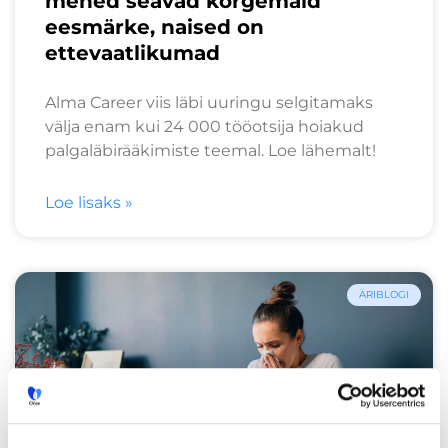
mehed seavad kõrgemaid
eesmärke, naised on
ettevaatlikumad
Alma Career viis läbi uuringu selgitamaks
välja enam kui 24 000 tööotsija hoiakud
palgaläbirääkimiste teemal. Loe lähemalt!
Loe lisaks »
ÄRIBLOGI