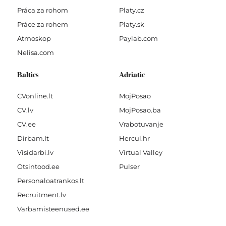
Práca za rohom
Platy.cz
Práce za rohem
Platy.sk
Atmoskop
Paylab.com
Nelisa.com
Baltics
Adriatic
CVonline.lt
MojPosao
CV.lv
MojPosao.ba
CV.ee
Vrabotuvanje
Dirbam.It
Hercul.hr
Visidarbi.lv
Virtual Valley
Otsintood.ee
Pulser
Personaloatrankos.lt
Recruitment.lv
Varbamisteenused.ee