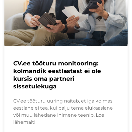
CV.ee tööturu monitooring:
kolmandik eestlastest ei ole
kursis oma partneri
sissetulekuga
CV.ee tööturu uuring näitab, et iga kolmas
eestlane ei tea, kui palju tema elukaaslane
või muu lähedane inimene teenib. Loe
lähemalt!