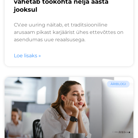
vahetab töökohta nelja aasta
jooksul
CV.ee uuring näitab, et traditsiooniline
arusaam pikast karjäärist ühes ettevõttes on
asendumas uue reaalsusega.
Loe lisaks »
ÄRIBLOGI