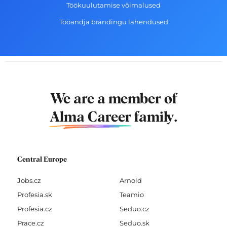
Töökuulutamise võimalused
Tööandja brändingu lahendused
We are a member of
Alma Career
family.
Central Europe
Jobs.cz
Arnold
Profesia.sk
Teamio
Profesia.cz
Seduo.cz
Prace.cz
Seduo.sk