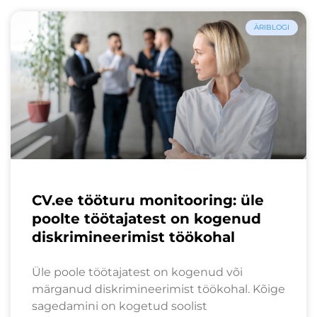
ÄRIBLOGI
CV.ee tööturu monitooring: üle
poolte töötajatest on kogenud
diskrimineerimist töökohal
Üle poole töötajatest on kogenud või
märganud diskrimineerimist töökohal. Kõige
sagedamini on kogetud soolist