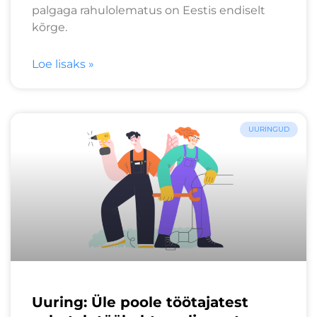
palgaga rahulolematus on Eestis endiselt
kõrge.
Loe lisaks »
UURINGUD
Uuring: Üle poole töötajatest