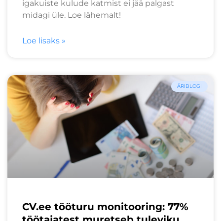
igakuiste kulude katmist ei jää palgast
midagi üle. Loe lähemalt!
Loe lisaks »
ÄRIBLOGI
CV.ee tööturu monitooring: 77%
töötajatest muretseb tuleviku