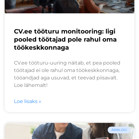
CV.ee tööturu monitooring: ligi
pooled töötajad pole rahul oma
töökeskkonnaga
CV.ee tööturu-uuring näitab, et pea pooled
töötajad ei ole rahul oma töökeskkonnaga,
tööandjad aga usuvad, et teevad piisavalt.
Loe lähemalt!
Loe lisaks »
ÄRIBLOGI