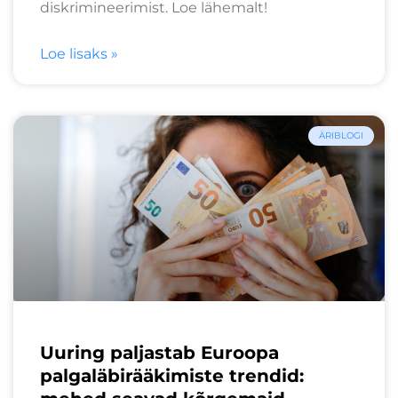
diskrimineerimist. Loe lähemalt!
Loe lisaks »
ÄRIBLOGI
Uuring paljastab Euroopa
palgaläbirääkimiste trendid: