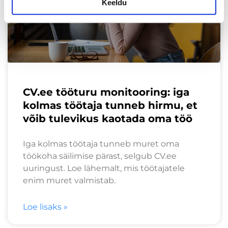
Keeldu
CV.ee tööturu monitooring: iga
kolmas töötaja tunneb hirmu, et
võib tulevikus kaotada oma töö
Iga kolmas töötaja tunneb muret oma
töökoha säilimise pärast, selgub CV.ee
uuringust. Loe lähemalt, mis töötajatele
enim muret valmistab.
Loe lisaks »