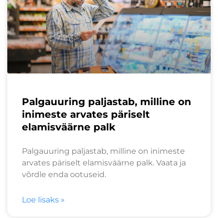
Palgauuring paljastab, milline on
inimeste arvates päriselt
elamisväärne palk
Palgauuring paljastab, milline on inimeste
arvates päriselt elamisväärne palk. Vaata ja
võrdle enda ootuseid.
Loe lisaks »