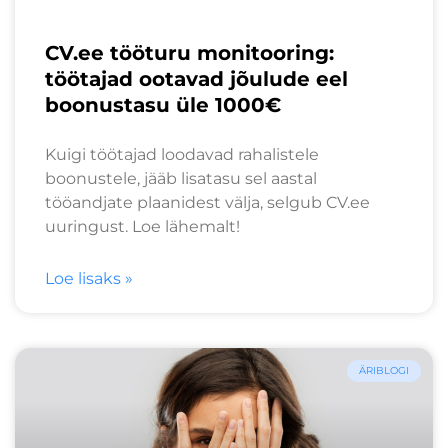
CV.ee tööturu monitooring:
töötajad ootavad jõulude eel
boonustasu üle 1000€
Kuigi töötajad loodavad rahalistele
boonustele, jääb lisatasu sel aastal
tööandjate plaanidest välja, selgub CV.ee
uuringust. Loe lähemalt!
Loe lisaks »
ÄRIBLOGI