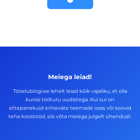
Meiega leiad!
Tööelublogi.ee lehelt leiad kõik vajaliku, et olla
kursis tööturu uudistega. Kui sul on
ettepanekuid erinevate teemade osas või soovid
teha koostööd, siis võta meiega julgelt ühendust.
F
I
L
Y