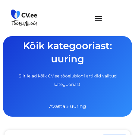
Skip
to
content
Kõik kategooriast:
uuring
Siit leiad kõik CV.ee tööelublogi artiklid valitud
kategooriast.
Avasta
»
uuring