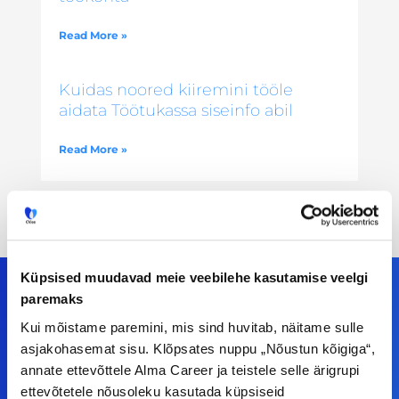
Read More »
Kuidas noored kiiremini tööle
aidata Töötukassa siseinfo abil
Read More »
Küpsised muudavad meie veebilehe kasutamise veelgi
paremaks
Kui mõistame paremini, mis sind huvitab, näitame sulle
Meiega leiad!
asjakohasemat sisu. Klõpsates nuppu „Nõustun kõigiga“,
annate ettevõttele Alma Career ja teistele selle ärigrupi
Tööelublogi.ee lehelt leiad kõik vajaliku, et olla
ettevõtetele nõusoleku kasutada küpsiseid