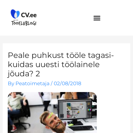
Skip
to
content
Peale puhkust tööle tagasi-
kuidas uuesti töölainele
jõuda? 2
By
Peatoimetaja
/
02/08/2018