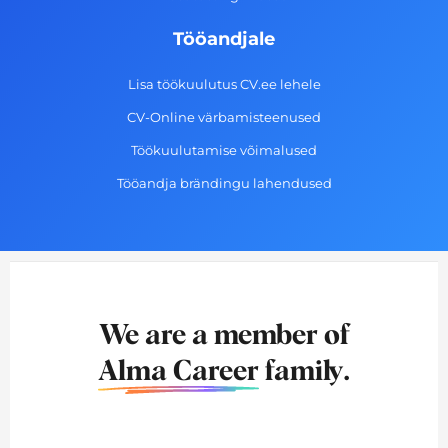
Tööandjale
Lisa töökuulutus CV.ee lehele
CV-Online värbamisteenused
Töökuulutamise võimalused
Tööandja brändingu lahendused
We are a member of
Alma Career
family.