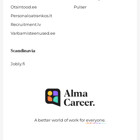
Otsintood.ee
Pulser
Personaloatrankos.lt
Recruitment.lv
Varbamisteenused.ee
Scandinavia
Jobly.fi
A better world of work for
everyone
.