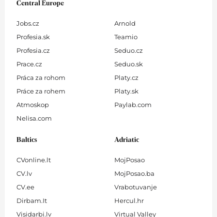
Central Europe
Jobs.cz
Arnold
Profesia.sk
Teamio
Profesia.cz
Seduo.cz
Prace.cz
Seduo.sk
Práca za rohom
Platy.cz
Práce za rohem
Platy.sk
Atmoskop
Paylab.com
Nelisa.com
Baltics
Adriatic
CVonline.lt
MojPosao
CV.lv
MojPosao.ba
CV.ee
Vrabotuvanje
Dirbam.It
Hercul.hr
Visidarbi.lv
Virtual Valley