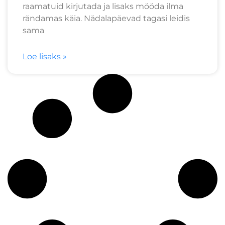
raamatuid kirjutada ja lisaks mööda ilma
rändamas käia. Nädalapäevad tagasi leidis
sama
Loe lisaks »