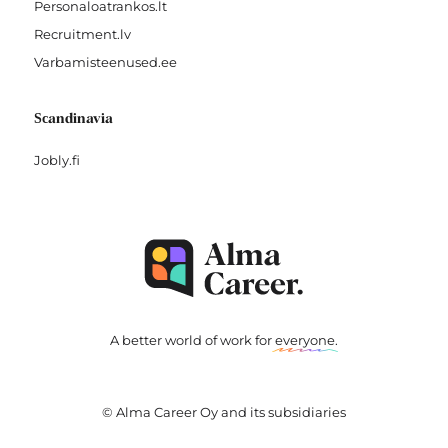
Personaloatrankos.lt
Recruitment.lv
Varbamisteenused.ee
Scandinavia
Jobly.fi
A better world of work for
everyone
.
© Alma Career Oy and its subsidiaries