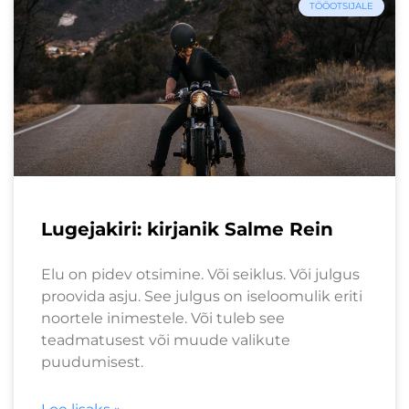
TÖÖOTSIJALE
Lugejakiri: kirjanik Salme Rein
Elu on pidev otsimine. Või seiklus. Või julgus
proovida asju. See julgus on iseloomulik eriti
noortele inimestele. Või tuleb see
teadmatusest või muude valikute
puudumisest.