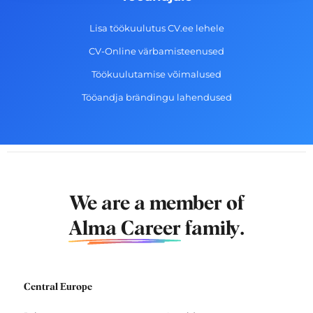
Lisa töökuulutus CV.ee lehele
CV-Online värbamisteenused
Töökuulutamise võimalused
Tööandja brändingu lahendused
We are a member of
Alma Career
family.
Central Europe