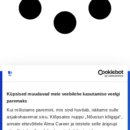
Küpsised muudavad meie veebilehe kasutamise veelgi
Meiega leiad!
paremaks
Kui mõistame paremini, mis sind huvitab, näitame sulle
Tööelublogi.ee lehelt leiad kõik vajaliku, et olla
asjakohasemat sisu. Klõpsates nuppu „Nõustun kõigiga“,
kursis tööturu uudistega. Kui sul on
annate ettevõttele Alma Career ja teistele selle ärigrupi
ettepanekuid erinevate teemade osas või soovid