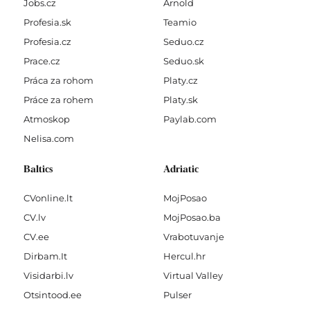
Jobs.cz
Arnold
Profesia.sk
Teamio
Profesia.cz
Seduo.cz
Prace.cz
Seduo.sk
Práca za rohom
Platy.cz
Práce za rohem
Platy.sk
Atmoskop
Paylab.com
Nelisa.com
Baltics
Adriatic
CVonline.lt
MojPosao
CV.lv
MojPosao.ba
CV.ee
Vrabotuvanje
Dirbam.It
Hercul.hr
Visidarbi.lv
Virtual Valley
Otsintood.ee
Pulser