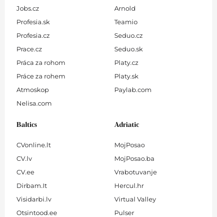
Jobs.cz
Arnold
Profesia.sk
Teamio
Profesia.cz
Seduo.cz
Prace.cz
Seduo.sk
Práca za rohom
Platy.cz
Práce za rohem
Platy.sk
Atmoskop
Paylab.com
Nelisa.com
Baltics
Adriatic
CVonline.lt
MojPosao
CV.lv
MojPosao.ba
CV.ee
Vrabotuvanje
Dirbam.It
Hercul.hr
Visidarbi.lv
Virtual Valley
Otsintood.ee
Pulser