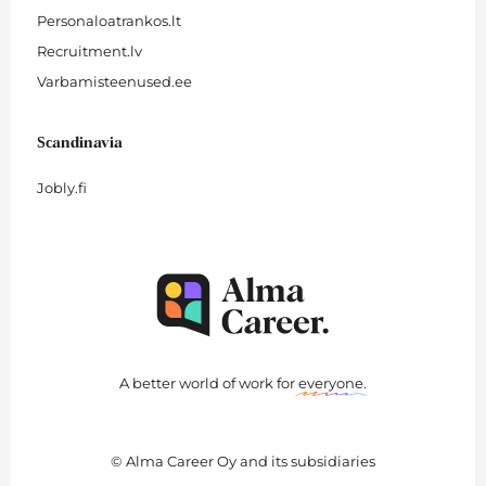
Personaloatrankos.lt
Recruitment.lv
Varbamisteenused.ee
Scandinavia
Jobly.fi
A better world of work for
everyone
.
© Alma Career Oy and its subsidiaries