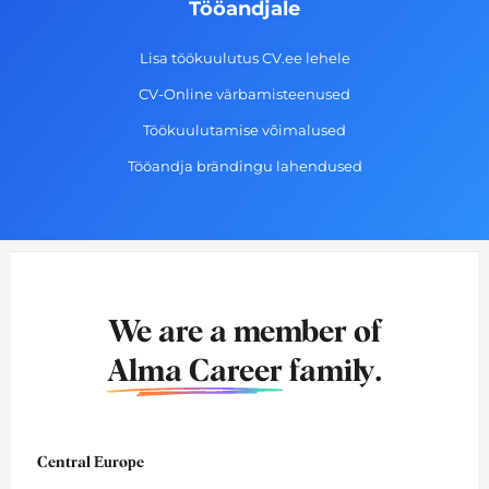
Tööandjale
Lisa töökuulutus CV.ee lehele
CV-Online värbamisteenused
Töökuulutamise võimalused
Tööandja brändingu lahendused
We are a member of
Alma Career
family.
Central Europe