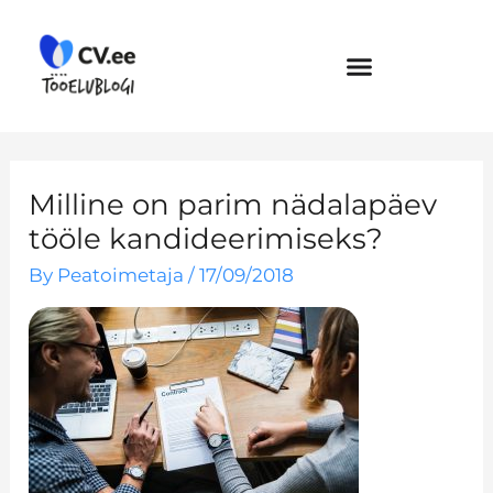
Skip
to
content
Milline on parim nädalapäev
tööle kandideerimiseks?
By
Peatoimetaja
/
17/09/2018