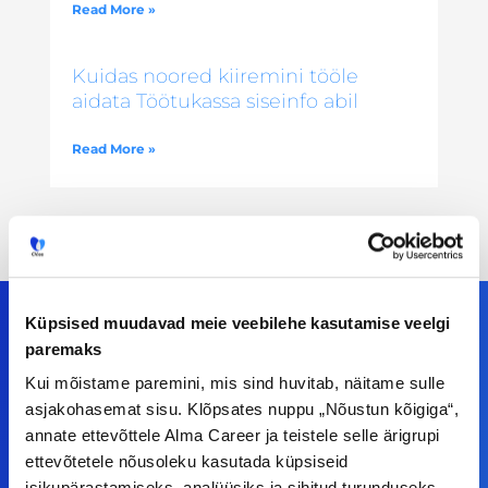
Read More »
Kuidas noored kiiremini tööle
aidata Töötukassa siseinfo abil
Read More »
Küpsised muudavad meie veebilehe kasutamise veelgi
paremaks
Meiega leiad!
Kui mõistame paremini, mis sind huvitab, näitame sulle
asjakohasemat sisu. Klõpsates nuppu „Nõustun kõigiga“,
Tööelublogi.ee lehelt leiad kõik vajaliku, et olla
annate ettevõttele Alma Career ja teistele selle ärigrupi
ettevõtetele nõusoleku kasutada küpsiseid
kursis tööturu uudistega. Kui sul on
isikupärastamiseks, analüüsiks ja sihitud turunduseks.