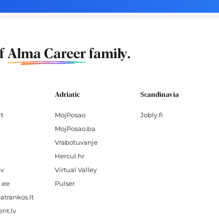
of
Alma Career
family.
Adriatic
Scandinavia
lt
MojPosao
Jobly.fi
MojPosao.ba
Vrabotuvanje
Hercul.hr
lv
Virtual Valley
.ee
Pulser
atrankos.lt
nt.lv