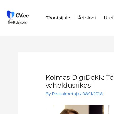
Skip
to
content
Tööotsijale
Äriblogi
Uur
Kolmas DigiDokk: Tö
vaheldusrikas 1
By
Peatoimetaja
/
08/11/2018