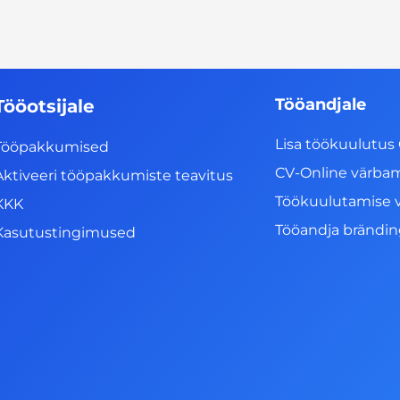
Tööandjale
Tööotsijale
Lisa töökuulutus 
Tööpakkumised
CV-Online värba
Aktiveeri tööpakkumiste teavitus
Töökuulutamise 
KKK
Tööandja brändi
Kasutustingimused