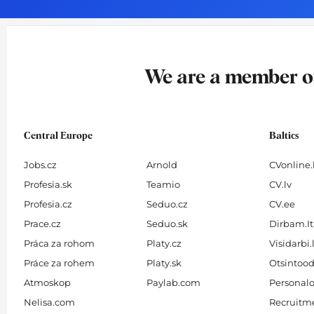
o
g
d
b
o
r
i
e
k
a
n
-
m
We are a member 
f
Central Europe
Baltics
Jobs.cz
Arnold
CVonline.
Profesia.sk
Teamio
CV.lv
Profesia.cz
Seduo.cz
CV.ee
Prace.cz
Seduo.sk
Dirbam.It
Práca za rohom
Platy.cz
Visidarbi.
Práce za rohem
Platy.sk
Otsintood
Atmoskop
Paylab.com
Personalo
Nelisa.com
Recruitme