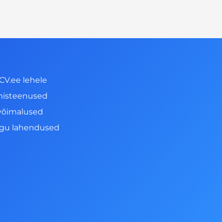
CV.ee lehele
misteenused
võimalused
ngu lahendused