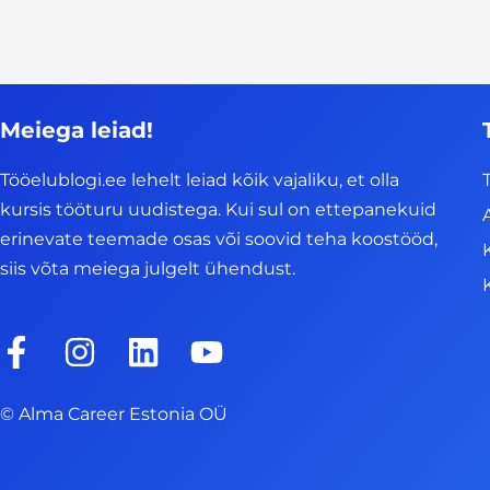
Meiega leiad!
Tööelublogi.ee lehelt leiad kõik vajaliku, et olla
kursis tööturu uudistega. Kui sul on ettepanekuid
erinevate teemade osas või soovid teha koostööd,
siis võta meiega julgelt ühendust.
F
I
L
Y
a
n
i
o
c
s
n
u
© Alma Career Estonia OÜ
e
t
k
t
b
a
e
u