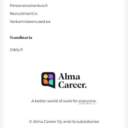
Personaloatrankos.lt
Recruitment.lv
Varbamisteenused.ee
Scandinavia
Jobly.fi
A better world of work for
everyone
.
© Alma Career Oy and its subsidiaries