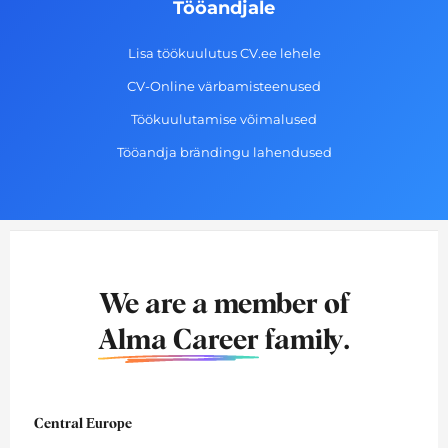
Tööandjale
Lisa töökuulutus CV.ee lehele
CV-Online värbamisteenused
Töökuulutamise võimalused
Tööandja brändingu lahendused
We are a member of
Alma Career
family.
Central Europe