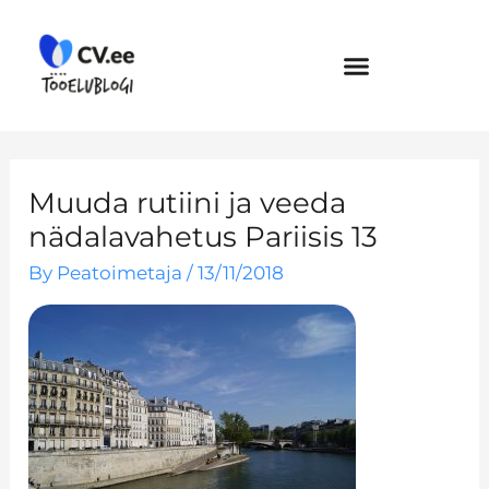
Skip
to
content
Muuda rutiini ja veeda
nädalavahetus Pariisis 13
By
Peatoimetaja
/
13/11/2018