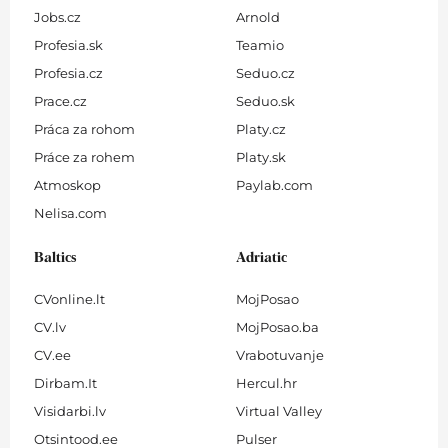
Jobs.cz
Arnold
Profesia.sk
Teamio
Profesia.cz
Seduo.cz
Prace.cz
Seduo.sk
Práca za rohom
Platy.cz
Práce za rohem
Platy.sk
Atmoskop
Paylab.com
Nelisa.com
Baltics
Adriatic
CVonline.lt
MojPosao
CV.lv
MojPosao.ba
CV.ee
Vrabotuvanje
Dirbam.It
Hercul.hr
Visidarbi.lv
Virtual Valley
Otsintood.ee
Pulser