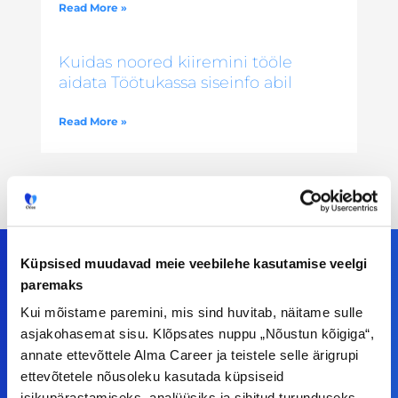
Read More »
Kuidas noored kiiremini tööle
aidata Töötukassa siseinfo abil
Read More »
Küpsised muudavad meie veebilehe kasutamise veelgi
paremaks
Meiega leiad!
Kui mõistame paremini, mis sind huvitab, näitame sulle
asjakohasemat sisu. Klõpsates nuppu „Nõustun kõigiga“,
Tööelublogi.ee lehelt leiad kõik vajaliku, et olla
annate ettevõttele Alma Career ja teistele selle ärigrupi
ettevõtetele nõusoleku kasutada küpsiseid
kursis tööturu uudistega. Kui sul on
isikupärastamiseks, analüüsiks ja sihitud turunduseks.