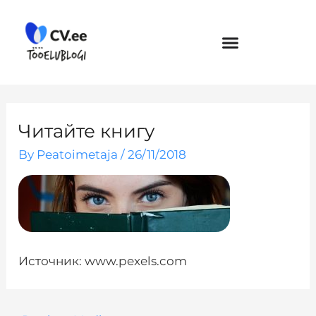
Skip
to
content
Читайте книгу
By
Peatoimetaja
/
26/11/2018
Источник: www.pexels.com