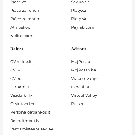
Prace.cz
Seduo.sk
Práca za rohom
Platy.cz
Práce za rohem
Platy.sk
Atmoskop
Paylab.com
Nelisa.com
Baltics
Adriatic
CVonline.lt
MojPosao
CV.lv
MojPosao.ba
CV.ee
Vrabotuvanje
Dirbam.It
Hercul.hr
Visidarbi.lv
Virtual Valley
Otsintood.ee
Pulser
Personaloatrankos.lt
Recruitment.lv
Varbamisteenused.ee