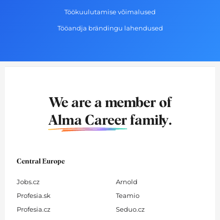
Töökuulutamise võimalused
Tööandja brändingu lahendused
We are a member of
Alma Career
family.
Central Europe
Jobs.cz
Arnold
Profesia.sk
Teamio
Profesia.cz
Seduo.cz