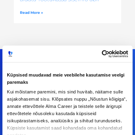
Read More »
Küpsised muudavad meie veebilehe kasutamise veelgi
Meiega leiad!
paremaks
Tööelublogi.ee lehelt leiad kõik vajaliku, et olla
Kui mõistame paremini, mis sind huvitab, näitame sulle
asjakohasemat sisu. Klõpsates nuppu „Nõustun kõigiga“,
kursis tööturu uudistega. Kui sul on
annate ettevõttele Alma Career ja teistele selle ärigrupi
ettepanekuid erinevate teemade osas või soovid
ettevõtetele nõusoleku kasutada küpsiseid
teha koostööd, siis võta meiega julgelt ühendust.
isikupärastamiseks, analüüsiks ja sihitud turunduseks.
Küpsiste kasutamist saad kohandada oma kohandatud