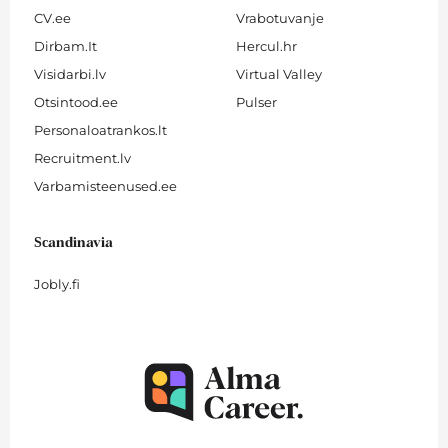
CV.ee
Vrabotuvanje
Dirbam.It
Hercul.hr
Visidarbi.lv
Virtual Valley
Otsintood.ee
Pulser
Personaloatrankos.lt
Recruitment.lv
Varbamisteenused.ee
Scandinavia
Jobly.fi