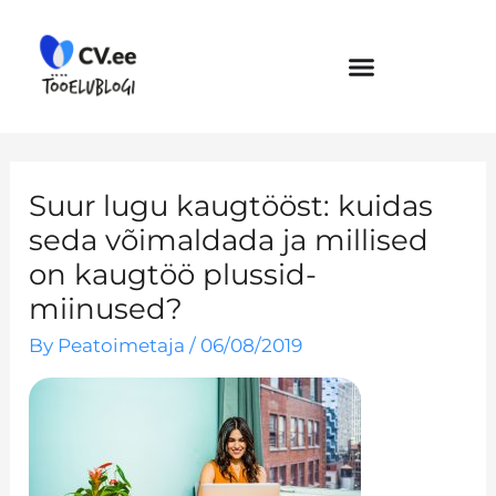
Skip
to
content
Suur lugu kaugtööst: kuidas
seda võimaldada ja millised
on kaugtöö plussid-
miinused?
By
Peatoimetaja
/
06/08/2019