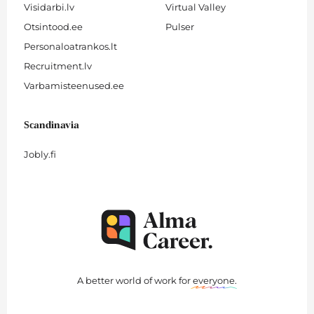
Visidarbi.lv
Virtual Valley
Otsintood.ee
Pulser
Personaloatrankos.lt
Recruitment.lv
Varbamisteenused.ee
Scandinavia
Jobly.fi
A better world of work for
everyone
.