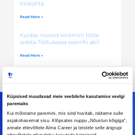
töökohta
Read More »
Kuidas noored kiiremini tööle
aidata Töötukassa siseinfo abil
Read More »
Küpsised muudavad meie veebilehe kasutamise veelgi
paremaks
Kui mõistame paremini, mis sind huvitab, näitame sulle
Meiega leiad!
asjakohasemat sisu. Klõpsates nuppu „Nõustun kõigiga“,
annate ettevõttele Alma Career ja teistele selle ärigrupi
Tööelublogi.ee lehelt leiad kõik vajaliku, et olla
ettevõtetele nõusoleku kasutada küpsiseid