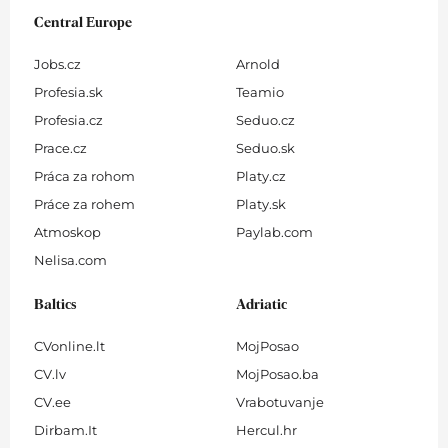
Central Europe
Jobs.cz
Arnold
Profesia.sk
Teamio
Profesia.cz
Seduo.cz
Prace.cz
Seduo.sk
Práca za rohom
Platy.cz
Práce za rohem
Platy.sk
Atmoskop
Paylab.com
Nelisa.com
Baltics
Adriatic
CVonline.lt
MojPosao
CV.lv
MojPosao.ba
CV.ee
Vrabotuvanje
Dirbam.It
Hercul.hr