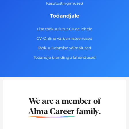
Kasutustingimused
Tööandjale
Lisa töökuulutus CV.ee lehele
CV-Online värbamisteenused
Töökuulutamise võimalused
Tööandja brändingu lahendused
We are a member of
Alma Career
family.