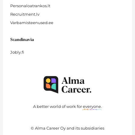
Personaloatrankos.lt
Recruitment.lv
Varbamisteenused.ee
Scandinavia
Jobly.fi
A better world of work for
everyone
.
© Alma Career Oy and its subsidiaries