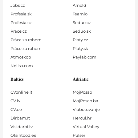
Jobs.cz
Arnold
Profesia.sk
Teamio
Profesia.cz
Seduo.cz
Prace.cz
Seduo.sk
Práca za rohom
Platy.cz
Práce za rohem
Platy.sk
Atmoskop
Paylab.com
Nelisa.com
Baltics
Adriatic
CVonline.lt
MojPosao
CV.lv
MojPosao.ba
CV.ee
Vrabotuvanje
Dirbam.It
Hercul.hr
Visidarbi.lv
Virtual Valley
Otsintood.ee
Pulser