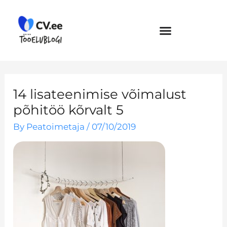
Skip
to
content
14 lisateenimise võimalust
põhitöö kõrvalt 5
By
Peatoimetaja
/
07/10/2019