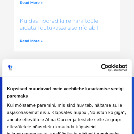
Read More »
Kuidas noored kiiremini tööle
aidata Töötukassa siseinfo abil
Read More »
Küpsised muudavad meie veebilehe kasutamise veelgi
paremaks
Meiega leiad!
Kui mõistame paremini, mis sind huvitab, näitame sulle
asjakohasemat sisu. Klõpsates nuppu „Nõustun kõigiga“,
Tööelublogi.ee lehelt leiad kõik vajaliku, et olla
annate ettevõttele Alma Career ja teistele selle ärigrupi
ettevõtetele nõusoleku kasutada küpsiseid
kursis tööturu uudistega. Kui sul on
isikupärastamiseks, analüüsiks ja sihitud turunduseks.