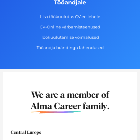
Tööandjale
Lisa töökuulutus CV.ee lehele
CV-Online värbamisteenused
Töökuulutamise võimalused
Tööandja brändingu lahendused
We are a member of
Alma Career
family.
Central Europe