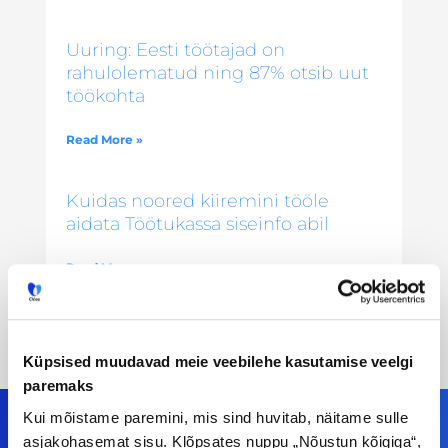
Uuring: Eesti töötajad on
rahulolematud ning 87% otsib uut
töökohta
Read More »
Kuidas noored kiiremini tööle
aidata Töötukassa siseinfo abil
Read More »
Küpsised muudavad meie veebilehe kasutamise veelgi
paremaks
Kui mõistame paremini, mis sind huvitab, näitame sulle
asjakohasemat sisu. Klõpsates nuppu „Nõustun kõigiga“,