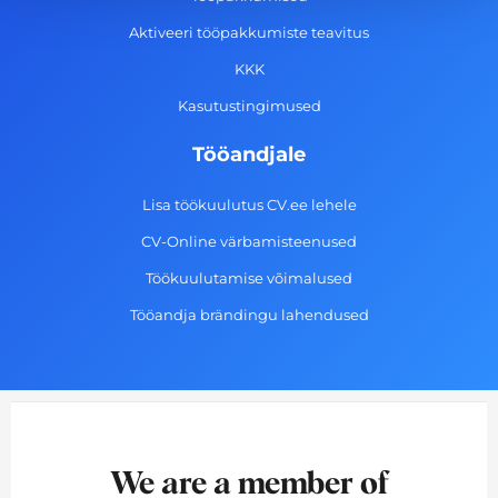
k
a
n
-
m
Aktiveeri tööpakkumiste teavitus
f
KKK
Kasutustingimused
Tööandjale
Lisa töökuulutus CV.ee lehele
CV-Online värbamisteenused
Töökuulutamise võimalused
Tööandja brändingu lahendused
We are a member of