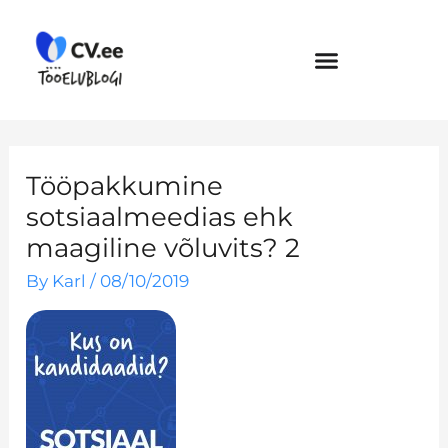
Skip
to
content
Tööpakkumine
sotsiaalmeedias ehk
maagiline võluvits? 2
By
Karl
/
08/10/2019