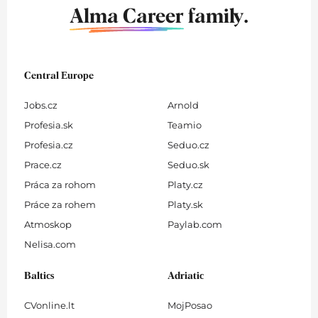
Alma Career
family.
Central Europe
Jobs.cz
Arnold
Profesia.sk
Teamio
Profesia.cz
Seduo.cz
Prace.cz
Seduo.sk
Práca za rohom
Platy.cz
Práce za rohem
Platy.sk
Atmoskop
Paylab.com
Nelisa.com
Baltics
Adriatic
CVonline.lt
MojPosao