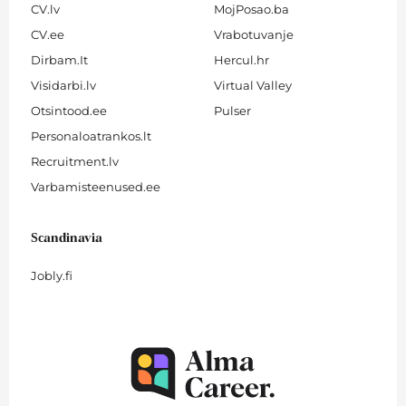
CV.lv
MojPosao.ba
CV.ee
Vrabotuvanje
Dirbam.It
Hercul.hr
Visidarbi.lv
Virtual Valley
Otsintood.ee
Pulser
Personaloatrankos.lt
Recruitment.lv
Varbamisteenused.ee
Scandinavia
Jobly.fi