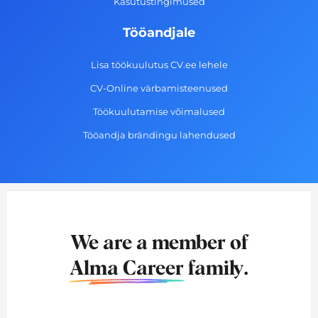
Kasutustingimused
Tööandjale
Lisa töökuulutus CV.ee lehele
CV-Online värbamisteenused
Töökuulutamise võimalused
Tööandja brändingu lahendused
We are a member of
Alma Career
family.