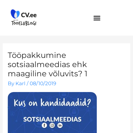
Skip
to
content
Tööpakkumine
sotsiaalmeedias ehk
maagiline võluvits? 1
By
Karl
/
08/10/2019