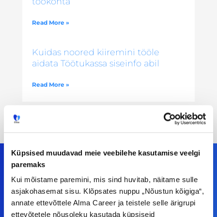
töökohta
Read More »
Kuidas noored kiiremini tööle
aidata Töötukassa siseinfo abil
Read More »
Küpsised muudavad meie veebilehe kasutamise veelgi
paremaks
Kui mõistame paremini, mis sind huvitab, näitame sulle
Meiega leiad!
asjakohasemat sisu. Klõpsates nuppu „Nõustun kõigiga“,
annate ettevõttele Alma Career ja teistele selle ärigrupi
Tööelublogi.ee lehelt leiad kõik vajaliku, et olla
ettevõtetele nõusoleku kasutada küpsiseid