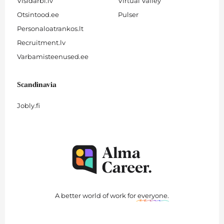
Visidarbi.lv
Virtual Valley
Otsintood.ee
Pulser
Personaloatrankos.lt
Recruitment.lv
Varbamisteenused.ee
Scandinavia
Jobly.fi
A better world of work for
everyone
.