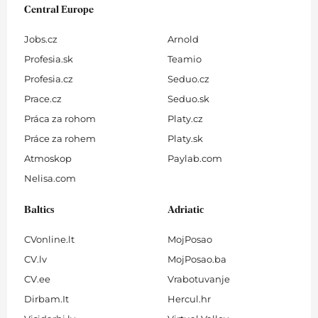
Central Europe
Jobs.cz
Arnold
Profesia.sk
Teamio
Profesia.cz
Seduo.cz
Prace.cz
Seduo.sk
Práca za rohom
Platy.cz
Práce za rohem
Platy.sk
Atmoskop
Paylab.com
Nelisa.com
Baltics
Adriatic
CVonline.lt
MojPosao
CV.lv
MojPosao.ba
CV.ee
Vrabotuvanje
Dirbam.It
Hercul.hr