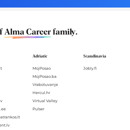
of
Alma Career
family.
Adriatic
Scandinavia
lt
MojPosao
Jobly.fi
MojPosao.ba
Vrabotuvanje
Hercul.hr
lv
Virtual Valley
.ee
Pulser
atrankos.lt
nt.lv