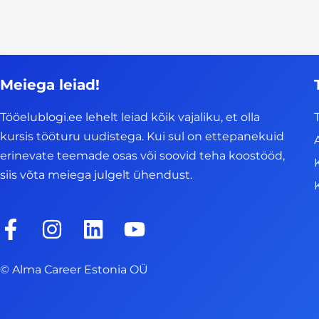
Meiega leiad!
Tööelublogi.ee lehelt leiad kõik vajaliku, et olla
kursis tööturu uudistega. Kui sul on ettepanekuid
erinevate teemade osas või soovid teha koostööd,
siis võta meiega julgelt ühendust.
F
I
L
Y
a
n
i
o
c
s
n
u
© Alma Career Estonia OÜ
e
t
k
t
b
a
e
u