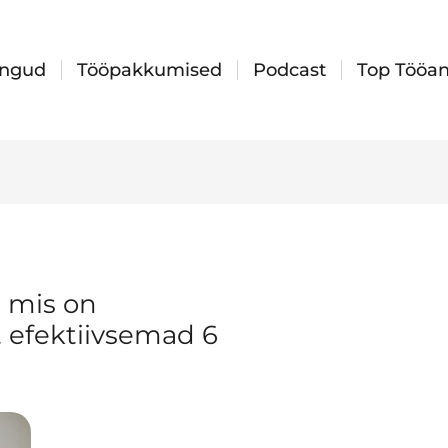
ingud
Tööpakkumised
Podcast
Top Tööan
, mis on
 efektiivsemad 6