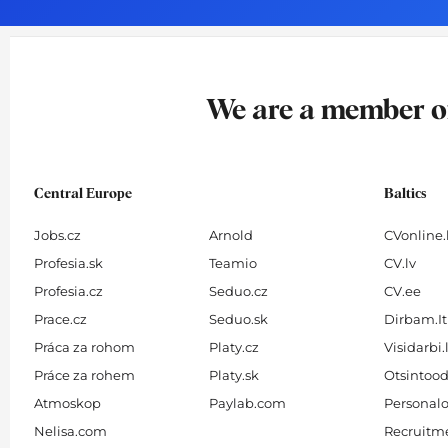
o
g
d
b
o
r
i
e
k
a
n
-
m
We are a member 
f
Central Europe
Baltics
Jobs.cz
Arnold
CVonline.
Profesia.sk
Teamio
CV.lv
Profesia.cz
Seduo.cz
CV.ee
Prace.cz
Seduo.sk
Dirbam.It
Práca za rohom
Platy.cz
Visidarbi.
Práce za rohem
Platy.sk
Otsintood
Atmoskop
Paylab.com
Personalo
Nelisa.com
Recruitme