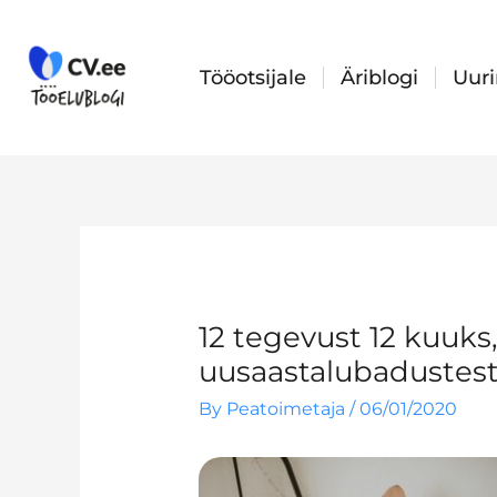
Skip
to
content
Tööotsijale
Äriblogi
Uur
12 tegevust 12 kuuks
uusaastalubadustest
By
Peatoimetaja
/
06/01/2020