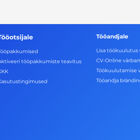
Tööandjale
Tööotsijale
Lisa töökuulutus 
Tööpakkumised
CV-Online värba
Aktiveeri tööpakkumiste teavitus
Töökuulutamise 
KKK
Tööandja brändi
Kasutustingimused