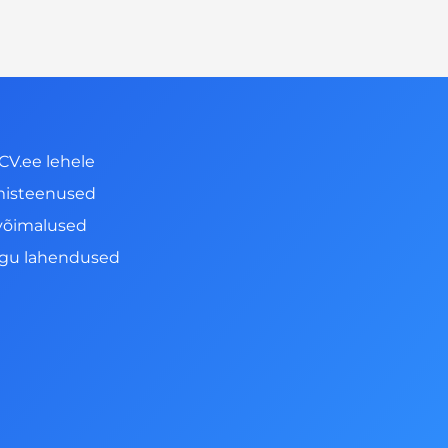
CV.ee lehele
misteenused
võimalused
ngu lahendused