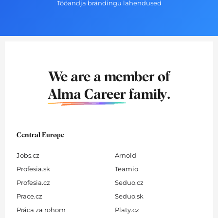
Tööandja brändingu lahendused
We are a member of
Alma Career
family.
Central Europe
Jobs.cz
Arnold
Profesia.sk
Teamio
Profesia.cz
Seduo.cz
Prace.cz
Seduo.sk
Práca za rohom
Platy.cz