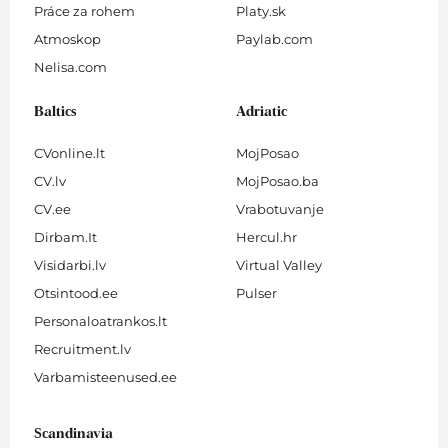
Práce za rohem
Platy.sk
Atmoskop
Paylab.com
Nelisa.com
Baltics
Adriatic
CVonline.lt
MojPosao
CV.lv
MojPosao.ba
CV.ee
Vrabotuvanje
Dirbam.It
Hercul.hr
Visidarbi.lv
Virtual Valley
Otsintood.ee
Pulser
Personaloatrankos.lt
Recruitment.lv
Varbamisteenused.ee
Scandinavia