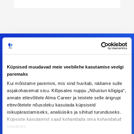
Meiega leiad!
Küpsised muudavad meie veebilehe kasutamise veelgi
paremaks
Tööelublogi.ee lehelt leiad kõik vajaliku, et olla
Kui mõistame paremini, mis sind huvitab, näitame sulle
kursis tööturu uudistega. Kui sul on
asjakohasemat sisu. Klõpsates nuppu „Nõustun kõigiga“,
ettepanekuid erinevate teemade osas või soovid
annate ettevõttele Alma Career ja teistele selle ärigrupi
teha koostööd, siis võta meiega julgelt ühendust.
ettevõtetele nõusoleku kasutada küpsiseid
isikupärastamiseks, analüüsiks ja sihitud turunduseks.
Küpsiste kasutamist saad kohandada oma kohandatud
F
I
L
Y
seadetes.
a
n
i
o