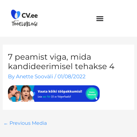
Skip
to
content
7 peamist viga, mida
kandideerimisel tehakse 4
By
Anette Sooväli
/
01/08/2022
←
Previous Media