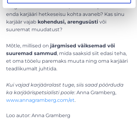
ning reastatud märksõnu, siis milline pilt sulle
enda karjääri hetkeseisu kohta avaneb? Kas sinu
karjäär vajab
kohendusi, arengusüsti
või
suuremat muudatust?
Mõtle, millised on
järgmised väiksemad või
suuremad sammud
, mida saaksid siit edasi teha,
et oma tööelu paremaks muuta ning oma karjääri
teadlikumalt juhtida.
Kui vajad karjääralast tuge, siis saad pöörduda
ka karjäärispetsialisti poole
: Anna Gramberg,
www.annagramberg.com/et
.
Loo autor: Anna Gramberg