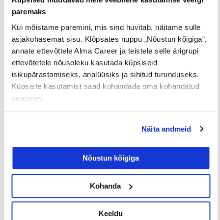
teisiti? (
pane kirja kolm kõige olulisemat, mida
paremaks
sina saad mõjutada
)
Kui mõistame paremini, mis sind huvitab, näitame sulle
asjakohasemat sisu. Klõpsates nuppu „Nõustun kõigiga“,
annate ettevõttele Alma Career ja teistele selle ärigrupi
ettevõtetele nõusoleku kasutada küpsiseid
isikupärastamiseks, analüüsiks ja sihitud turunduseks.
Küpsiste kasutamist saad kohandada oma kohandatud
seadetes.
Näita andmeid
2. Kuidas on asjalood siis, kui kõik on hästi? (
pane
Nõustun kõigiga
kirja märksõnad, mis iseloomustaks sinu tööelu,
kui kõik oleks kõige paremas korras
)
Kohanda
Arengusoov või muutuse vajadus?
Keeldu
Kui vaatad oma vastuseid eelnevatele küsimustele