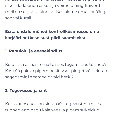
rakendada enda oskusi ja võimeid ning kuivõrd
meil on selgus ja kindlus. Kas oleme oma karjääriga
sobival kursil.
Esita endale mõned kontrollküsimused oma
karjääri hetkeseisust pildi saamiseks:
1. Rahulolu ja enesekindlus
Kuidas sa ennast oma töistes tegemistes tunned?
Kas töö pakub pigem positiivset pinget või tekitab
sagedamini ebameeldivaid hetki?
2. Tegevused ja siht
Kui suur osakaal on sinu töös tegevustes, milles
tunned end nagu kala vees ja pigem sukeldud