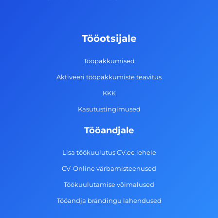
e
t
k
t
b
a
e
u
o
g
d
b
Tööotsijale
o
r
i
e
k
a
n
Tööpakkumised
-
m
Aktiveeri tööpakkumiste teavitus
f
KKK
Kasutustingimused
Tööandjale
Lisa töökuulutus CV.ee lehele
CV-Online värbamisteenused
Töökuulutamise võimalused
Tööandja brändingu lahendused