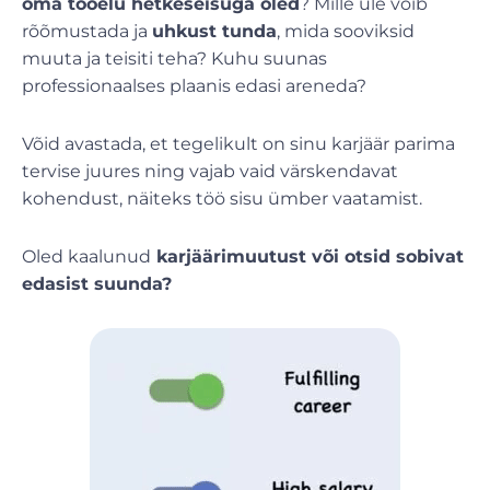
oma tööelu hetkeseisuga oled
? Mille üle võib
rõõmustada ja
uhkust tunda
, mida sooviksid
muuta ja teisiti teha? Kuhu suunas
professionaalses plaanis edasi areneda?
Võid avastada, et tegelikult on sinu karjäär parima
tervise juures ning vajab vaid värskendavat
kohendust, näiteks töö sisu ümber vaatamist.
Oled kaalunud
karjäärimuutust või otsid sobivat
edasist suunda?