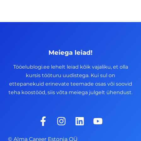
Meiega leiad!
Tööelublogi.ee lehelt leiad kõik vajaliku, et olla
kursis tööturu uudistega. Kui sul on
ettepanekuid erinevate teemade osas või soovid
teha koostööd, siis võta meiega julgelt ühendust.
F
I
L
Y
a
n
i
o
c
s
n
u
© Alma Career Estonia OÜ