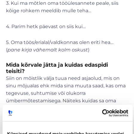
3. Kui ma mõtlen oma tööülesannete peale, siis
kõige rohkem meeldib mulle teha…
4. Parim hetk päevast on siis kui…
5. Oma töös/erialal/valdkonnas olen eriti hea…
(
pane kirja vähemalt kolm oskust
)
Mida kõrvale jätta ja kuidas edaspidi
teisiti?
Siin on mõistlik välja tuua need asjaolud, mis on
sinu mõjualas ehk mida sina muuta saad, kas oma
tegevuse, suhtumise või olukorra
ümbermõtestamisega. Näiteks kuidas sa oma
tööd teed või kuidas reageerid teiste inimeste
väljaütlemisele.
1. Mida soovin oma tööelus muuta, mis võiks olla
Küpsised muudavad meie veebilehe kasutamise veelgi