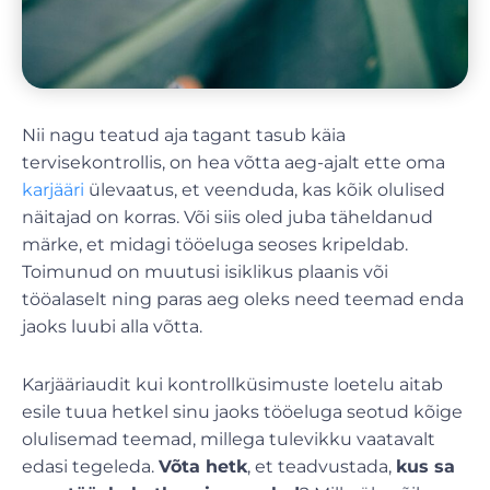
Nii nagu teatud aja tagant tasub käia
tervisekontrollis, on hea võtta aeg-ajalt ette oma
karjääri
ülevaatus, et veenduda, kas kõik olulised
näitajad on korras. Või siis oled juba täheldanud
märke, et midagi tööeluga seoses kripeldab.
Toimunud on muutusi isiklikus plaanis või
tööalaselt ning paras aeg oleks need teemad enda
jaoks luubi alla võtta.
Karjääriaudit kui kontrollküsimuste loetelu aitab
esile tuua hetkel sinu jaoks tööeluga seotud kõige
olulisemad teemad, millega tulevikku vaatavalt
edasi tegeleda.
Võta hetk
, et teadvustada,
kus sa