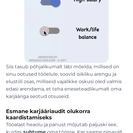
Siis tasub põhjalikumalt läbi mõelda, millised on
sinu ootused tööelule, soovid isikliku arengu ja
elustiili osas, milliseid vajalikke oskusi oled valmis
edasi arendama, et teha eneseteadlikumalt oma
karjääriga seotud otsuseid.
Esmane karjääriaudit olukorra
kaardistamiseks
Tööalast heaolu ja panust mõjutab paljuski see,
kuidas
suhtume
oma töösse. Kas saame piisavalt