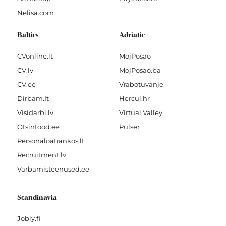
Nelisa.com
Baltics
Adriatic
CVonline.lt
MojPosao
CV.lv
MojPosao.ba
CV.ee
Vrabotuvanje
Dirbam.It
Hercul.hr
Visidarbi.lv
Virtual Valley
Otsintood.ee
Pulser
Personaloatrankos.lt
Recruitment.lv
Varbamisteenused.ee
Scandinavia
Jobly.fi