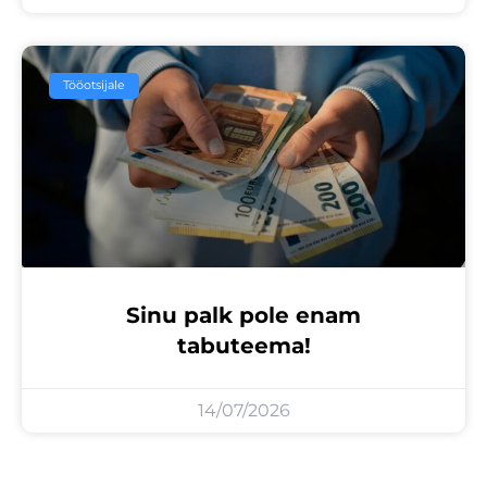
Tööotsijale
Sinu palk pole enam
tabuteema!
14/07/2026