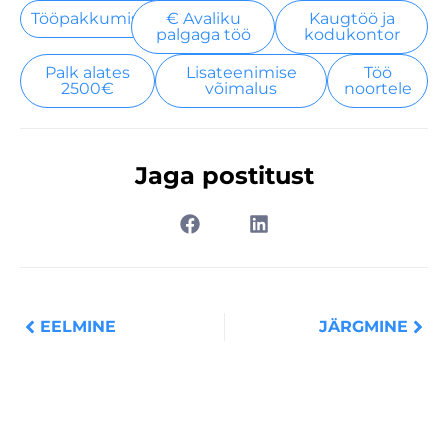
Tööpakkumised
€ Avaliku
Kaugtöö ja
palgaga töö
kodukontor
Palk alates
Lisateenimise
Töö
2500€
võimalus
noortele
Jaga postitust
Prev
Nex
EELMINE
JÄRGMINE