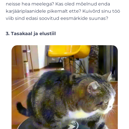
neisse hea meelega? Kas oled mõelnud enda
karjääriplaanidele pikemalt ette? Kuivõrd sinu töö
viib sind edasi soovitud eesmärkide suunas?
3. Tasakaal ja elustiil