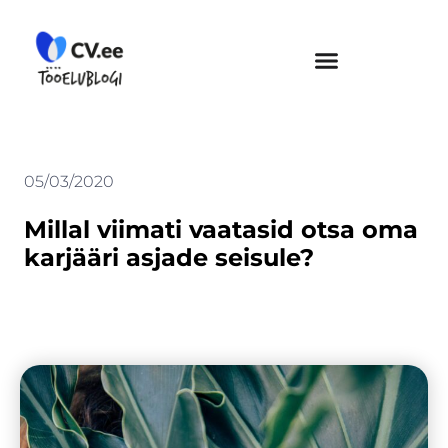
Skip
to
content
05/03/2020
Millal viimati vaatasid otsa oma
karjääri asjade seisule?