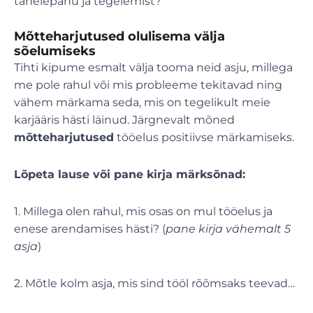
tähelepanu ja tegelemist?
Mõtteharjutused olulisema välja
sõelumiseks
Tihti kipume esmalt välja tooma neid asju, millega
me pole rahul või mis probleeme tekitavad ning
vähem märkama seda, mis on tegelikult meie
karjääris hästi läinud. Järgnevalt mõned
mõtteharjutused
tööelus positiivse märkamiseks.
Lõpeta lause või pane kirja märksõnad:
1. Millega olen rahul, mis osas on mul tööelus ja
enese arendamises hästi? (
pane kirja vähemalt 5
asja
)
2. Mõtle kolm asja, mis sind tööl rõõmsaks teevad…