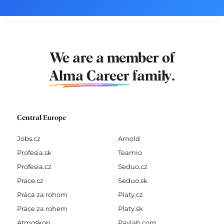
We are a member of
Alma Career
family.
Central Europe
Jobs.cz
Arnold
Profesia.sk
Teamio
Profesia.cz
Seduo.cz
Prace.cz
Seduo.sk
Práca za rohom
Platy.cz
Práce za rohem
Platy.sk
Atmoskop
Paylab.com