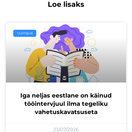
Loe lisaks
Uuringud
Iga neljas eestlane on käinud
tööintervjuul ilma tegeliku
vahetuskavatsuseta
23/07/2026