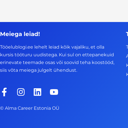
Meiega leiad!
Tööelublogi.ee lehelt leiad kõik vajaliku, et olla
kursis tööturu uudistega. Kui sul on ettepanekuid
erinevate teemade osas või soovid teha koostööd,
siis võta meiega julgelt ühendust.
F
I
L
Y
a
n
i
o
c
s
n
u
© Alma Career Estonia OÜ
e
t
k
t
b
a
e
u