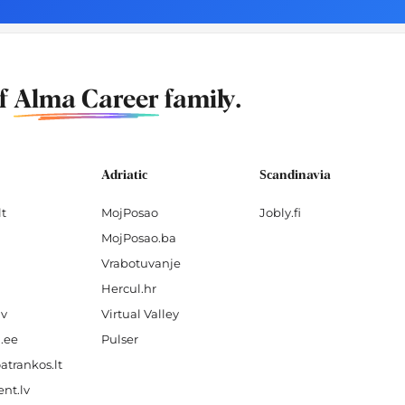
of
Alma Career
family.
Adriatic
Scandinavia
lt
MojPosao
Jobly.fi
MojPosao.ba
Vrabotuvanje
Hercul.hr
lv
Virtual Valley
.ee
Pulser
atrankos.lt
nt.lv