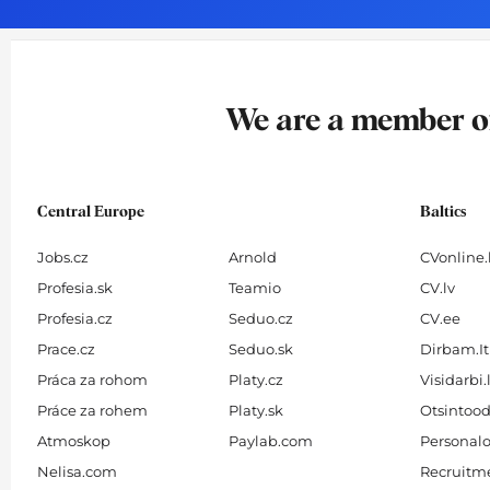
o
g
d
b
o
r
i
e
k
a
n
-
m
We are a member 
f
Central Europe
Baltics
Jobs.cz
Arnold
CVonline.
Profesia.sk
Teamio
CV.lv
Profesia.cz
Seduo.cz
CV.ee
Prace.cz
Seduo.sk
Dirbam.It
Práca za rohom
Platy.cz
Visidarbi.
Práce za rohem
Platy.sk
Otsintood
Atmoskop
Paylab.com
Personalo
Nelisa.com
Recruitme