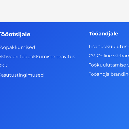
Tööandjale
Tööotsijale
Lisa töökuulutus 
Tööpakkumised
CV-Online värba
Aktiveeri tööpakkumiste teavitus
Töökuulutamise 
KKK
Tööandja brändi
Kasutustingimused