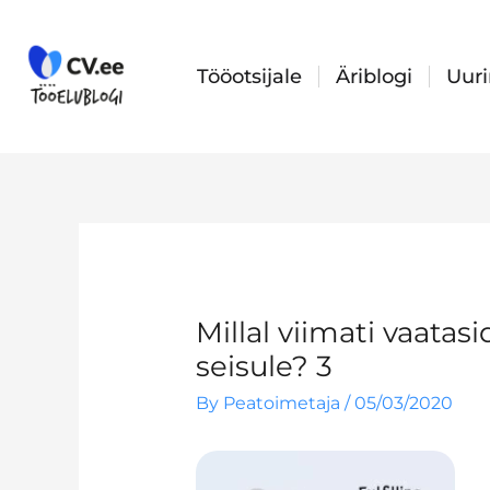
Skip
to
content
Tööotsijale
Äriblogi
Uur
Millal viimati vaatas
seisule? 3
By
Peatoimetaja
/
05/03/2020