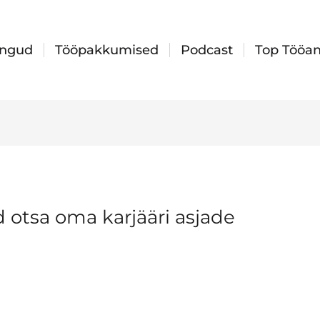
ingud
Tööpakkumised
Podcast
Top Tööan
id otsa oma karjääri asjade