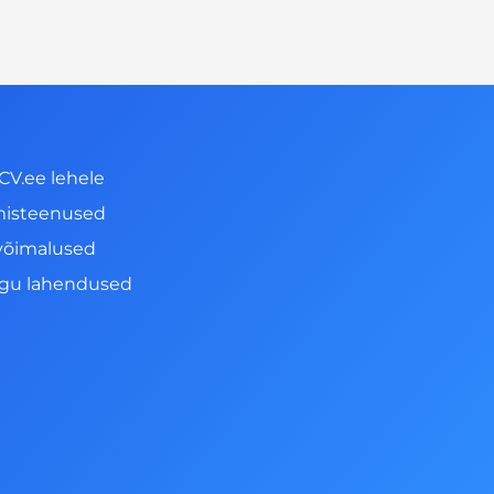
CV.ee lehele
misteenused
võimalused
ngu lahendused