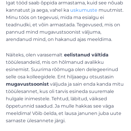
Igat tööd saab õppida armastama, kuid see nõuab
kannatust ja aega, vahel ka
uskumuste
muutmist.
Minu töös on tegevusi, mida ma esialgu ei
teadnudki, et võin armastada. Tegevused, mis on
pannud mind mugavustsoonist väljuma,
arendanud mind, on hakanud ajas meeldima.
Näiteks, olen varasemalt
eelistanud vältida
tööülesandeid, mis on hõlmanud avalikku
esinemist. Suurima rõõmuga olen delegeerinud
selle osa kolleegidele. Ent hiljaaegu otsustasin
mugavustsoonist
väljuda ja sain enda kanda mitu
tööülesannet, kus oli tarvis esineda suuremale
hulgale inimestele. Tehtud, läbitud, väiksed
õppetunnid saadud. Ja mulle hakkas see väga
meeldima! Võib öelda, et lausa janunen juba uute
sarnaste ülesannete järgi.