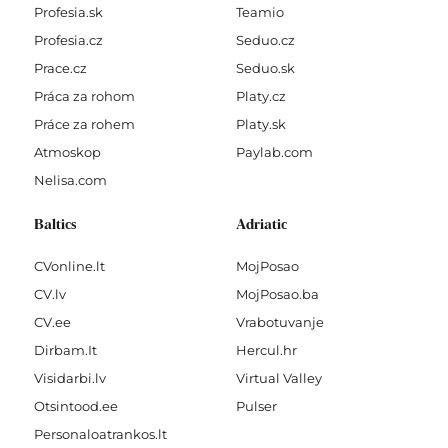
Profesia.sk
Teamio
Profesia.cz
Seduo.cz
Prace.cz
Seduo.sk
Práca za rohom
Platy.cz
Práce za rohem
Platy.sk
Atmoskop
Paylab.com
Nelisa.com
Baltics
Adriatic
CVonline.lt
MojPosao
CV.lv
MojPosao.ba
CV.ee
Vrabotuvanje
Dirbam.It
Hercul.hr
Visidarbi.lv
Virtual Valley
Otsintood.ee
Pulser
Personaloatrankos.lt