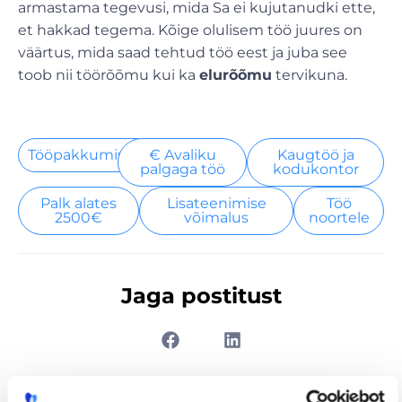
armastama tegevusi, mida Sa ei kujutanudki ette,
et hakkad tegema. Kõige olulisem töö juures on
väärtus, mida saad tehtud töö eest ja juba see
toob nii töörõõmu kui ka
elurõõmu
tervikuna.
Tööpakkumised
€ Avaliku
Kaugtöö ja
palgaga töö
kodukontor
Palk alates
Lisateenimise
Töö
2500€
võimalus
noortele
Jaga postitust
Prev
Nex