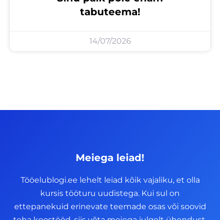
tabuteema!
14/07/2026
Meiega leiad!
Tööelublogi.ee lehelt leiad kõik vajaliku, et olla
kursis tööturu uudistega. Kui sul on
ettepanekuid erinevate teemade osas või soovid
teha koostööd, siis võta meiega julgelt ühendust.