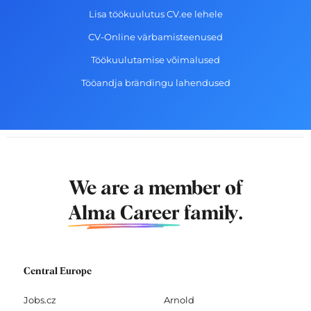
Lisa töökuulutus CV.ee lehele
CV-Online värbamisteenused
Töökuulutamise võimalused
Tööandja brändingu lahendused
We are a member of
Alma Career
family.
Central Europe
Jobs.cz
Arnold