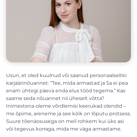
Usun, et oled kuulnud või saanud personaalseltki
karjäärinõuannet: “Tee, mida armastad ja Sa ei pea
enam ühtegi päeva enda elus tööd tegema.” Kas
saame seda nõuannet nii üheselt võtta?
Inimestena oleme võrdlemisi keerukad olendid –
me õpime, areneme ja see kõik on lõputu protsess.
Suure tõenäosusega on meil rohkem kui üks asi
või tegevus korraga, mida me väga armastame.