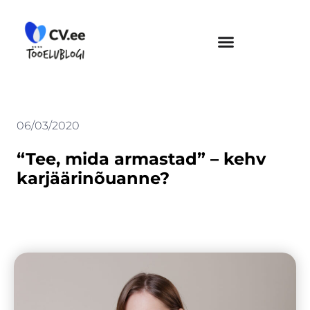
Skip
to
content
06/03/2020
“Tee, mida armastad” – kehv
karjäärinõuanne?