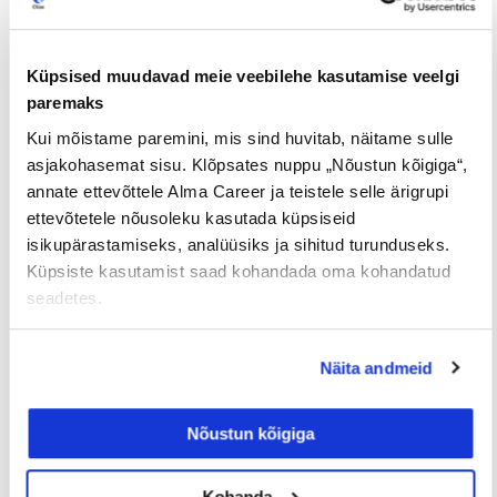
EELMINE
JÄRGMINE
Küpsised muudavad meie veebilehe kasutamise veelgi
paremaks
Kui mõistame paremini, mis sind huvitab, näitame sulle
asjakohasemat sisu. Klõpsates nuppu „Nõustun kõigiga“,
Loe lisaks
annate ettevõttele Alma Career ja teistele selle ärigrupi
ettevõtetele nõusoleku kasutada küpsiseid
isikupärastamiseks, analüüsiks ja sihitud turunduseks.
Küpsiste kasutamist saad kohandada oma kohandatud
seadetes.
Uuringud
Näita andmeid
Nõustun kõigiga
Kohanda