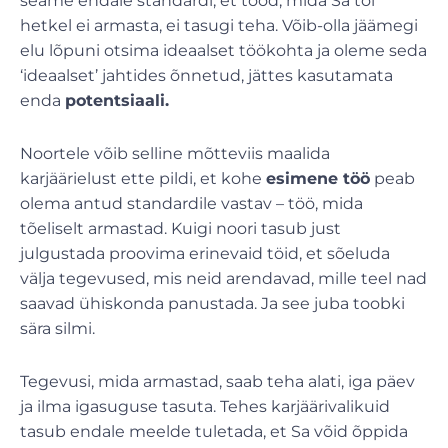
seame endale standardi, et tööd, mida Sa tol
hetkel ei armasta, ei tasugi teha. Võib-olla jäämegi
elu lõpuni otsima ideaalset töökohta ja oleme seda
‘ideaalset’ jahtides õnnetud, jättes kasutamata
enda
potentsiaali.
Noortele võib selline mõtteviis maalida
karjäärielust ette pildi, et kohe
esimene töö
peab
olema antud standardile vastav – töö, mida
tõeliselt armastad. Kuigi noori tasub just
julgustada proovima erinevaid töid, et sõeluda
välja tegevused, mis neid arendavad, mille teel nad
saavad ühiskonda panustada. Ja see juba toobki
sära silmi.
Tegevusi, mida armastad, saab teha alati, iga päev
ja ilma igasuguse tasuta. Tehes karjäärivalikuid
tasub endale meelde tuletada, et Sa võid õppida