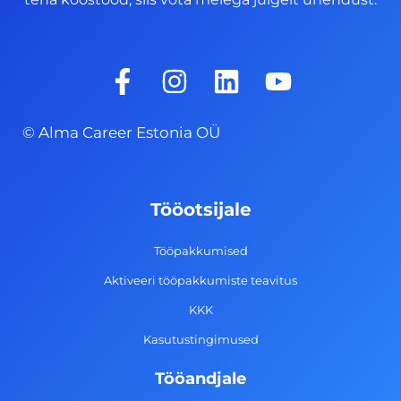
F
I
L
Y
a
n
i
o
c
s
n
u
© Alma Career Estonia OÜ
e
t
k
t
b
a
e
u
o
g
d
b
Tööotsijale
o
r
i
e
k
a
n
Tööpakkumised
-
m
Aktiveeri tööpakkumiste teavitus
f
KKK
Kasutustingimused
Tööandjale