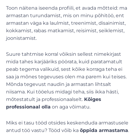
Toon näitena iseenda profiili, et avada mõtteid: ma
armastan turundamist, mis on minu põhitöö, ent
armastan väga ka laulmist, treenimist, disainimist,
kokkamist, rabas matkamist, reisimist, seiklemist,
joonistamist.
Suure tahtmise korral võiksin sellest nimekirjast
mida tahes karjääriks pöörata, kuid paratamatult
peab tegema valikuid, sest kõike korraga teha ei
saa ja mõnes tegevuses olen ma parem kui teises.
Mõnda tegevust naudin ja armastan lihtsalt
niisama. Kui tööelus midagi teha, siis ikka hästi,
mõtestatult ja professionaalselt.
Kõiges
professionaal olla
on aga võimatu.
Miks ei tasu tööd otsides keskenduda armastusele
antud töö vastu? Tööd võib ka
õppida armastama
.