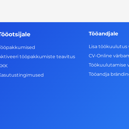
Tööandjale
Tööotsijale
Lisa töökuulutus 
Tööpakkumised
CV-Online värba
Aktiveeri tööpakkumiste teavitus
Töökuulutamise 
KKK
Tööandja brändi
Kasutustingimused