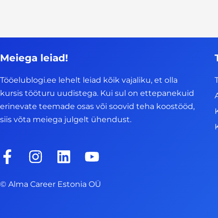
Meiega leiad!
Tööelublogi.ee lehelt leiad kõik vajaliku, et olla
kursis tööturu uudistega. Kui sul on ettepanekuid
erinevate teemade osas või soovid teha koostööd,
siis võta meiega julgelt ühendust.
F
I
L
Y
a
n
i
o
c
s
n
u
© Alma Career Estonia OÜ
e
t
k
t
b
a
e
u