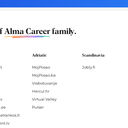
of
Alma Career
family.
Adriatic
Scandinavia
lt
MojPosao
Jobly.fi
MojPosao.ba
Vrabotuvanje
Hercul.hr
lv
Virtual Valley
.ee
Pulser
atrankos.lt
nt.lv