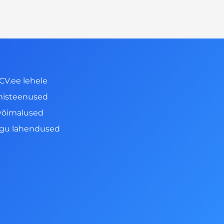
CV.ee lehele
misteenused
võimalused
ngu lahendused