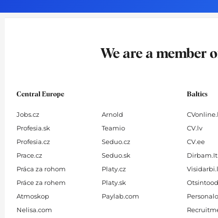
o
g
d
b
o
r
i
e
k
a
n
-
m
We are a member 
f
Central Europe
Baltics
Jobs.cz
Arnold
CVonline.
Profesia.sk
Teamio
CV.lv
Profesia.cz
Seduo.cz
CV.ee
Prace.cz
Seduo.sk
Dirbam.It
Práca za rohom
Platy.cz
Visidarbi.
Práce za rohem
Platy.sk
Otsintood
Atmoskop
Paylab.com
Personalo
Nelisa.com
Recruitme