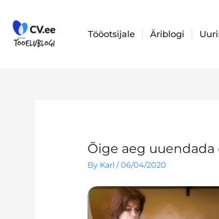
Skip
to
content
Tööotsijale
Äriblogi
Uur
Õige aeg uuendada o
By
Karl
/
06/04/2020