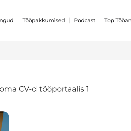
ingud
Tööpakkumised
Podcast
Top Tööan
ma CV-d tööportaalis 1