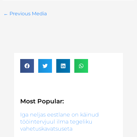
←
Previous Media
Most Popular:
Iga neljas eestlane on käinud
tööintervjuul ilma tegeliku
vahetuskavatsuseta