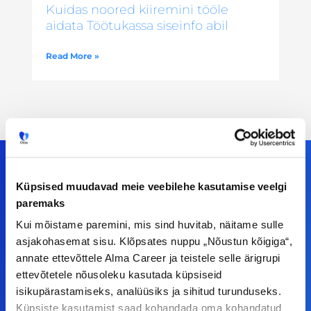
Kuidas noored kiiremini tööle
aidata Töötukassa siseinfo abil
Read More »
Küpsised muudavad meie veebilehe kasutamise veelgi
paremaks
Meiega leiad!
Kui mõistame paremini, mis sind huvitab, näitame sulle
Tööelublogi.ee lehelt leiad kõik vajaliku, et olla
asjakohasemat sisu. Klõpsates nuppu „Nõustun kõigiga“,
kursis tööturu uudistega. Kui sul on
annate ettevõttele Alma Career ja teistele selle ärigrupi
ettevõtetele nõusoleku kasutada küpsiseid
ettepanekuid erinevate teemade osas või soovid
isikupärastamiseks, analüüsiks ja sihitud turunduseks.
teha koostööd, siis võta meiega julgelt ühendust.
Küpsiste kasutamist saad kohandada oma kohandatud