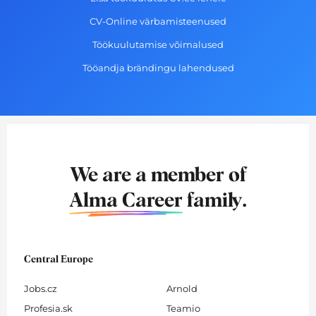
CV-Online värbamisteenused
Töökuulutamise võimalused
Tööandja brändingu lahendused
We are a member of
Alma Career
family.
Central Europe
Jobs.cz
Arnold
Profesia.sk
Teamio