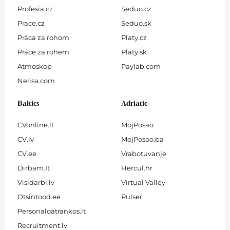
Profesia.cz
Seduo.cz
Prace.cz
Seduo.sk
Práca za rohom
Platy.cz
Práce za rohem
Platy.sk
Atmoskop
Paylab.com
Nelisa.com
Baltics
Adriatic
CVonline.lt
MojPosao
CV.lv
MojPosao.ba
CV.ee
Vrabotuvanje
Dirbam.It
Hercul.hr
Visidarbi.lv
Virtual Valley
Otsintood.ee
Pulser
Personaloatrankos.lt
Recruitment.lv