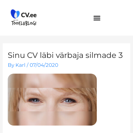
Skip
to
content
Sinu CV läbi värbaja silmade 3
By
Karl
/
07/04/2020