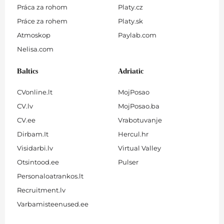
Práca za rohom
Platy.cz
Práce za rohem
Platy.sk
Atmoskop
Paylab.com
Nelisa.com
Baltics
Adriatic
CVonline.lt
MojPosao
CV.lv
MojPosao.ba
CV.ee
Vrabotuvanje
Dirbam.It
Hercul.hr
Visidarbi.lv
Virtual Valley
Otsintood.ee
Pulser
Personaloatrankos.lt
Recruitment.lv
Varbamisteenused.ee