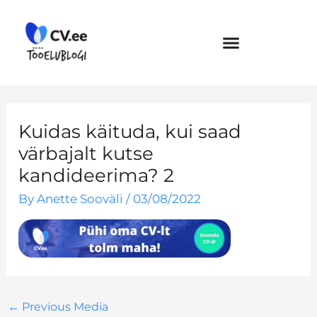
Skip
to
content
Kuidas käituda, kui saad
värbajalt kutse
kandideerima? 2
By
Anette Sooväli
/
03/08/2022
←
Previous Media