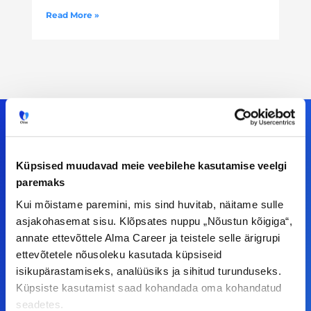
Read More »
Meiega leiad!
Küpsised muudavad meie veebilehe kasutamise veelgi
paremaks
Tööelublogi.ee lehelt leiad kõik vajaliku, et olla
Kui mõistame paremini, mis sind huvitab, näitame sulle
kursis tööturu uudistega. Kui sul on
asjakohasemat sisu. Klõpsates nuppu „Nõustun kõigiga“,
ettepanekuid erinevate teemade osas või soovid
annate ettevõttele Alma Career ja teistele selle ärigrupi
teha koostööd, siis võta meiega julgelt ühendust.
ettevõtetele nõusoleku kasutada küpsiseid
isikupärastamiseks, analüüsiks ja sihitud turunduseks.
Küpsiste kasutamist saad kohandada oma kohandatud
F
I
L
Y
seadetes.