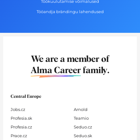
Töökuulutamise võimalused
Tööandja brändingu lahendused
We are a member of
Alma Career
family.
Central Europe
Jobs.cz
Arnold
Profesia.sk
Teamio
Profesia.cz
Seduo.cz
Prace.cz
Seduo.sk