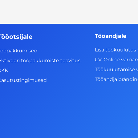
Tööandjale
Tööotsijale
Lisa töökuulutus 
Tööpakkumised
CV-Online värba
Aktiveeri tööpakkumiste teavitus
Töökuulutamise 
KKK
Tööandja brändi
Kasutustingimused