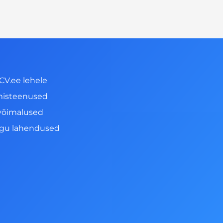
CV.ee lehele
misteenused
võimalused
ngu lahendused