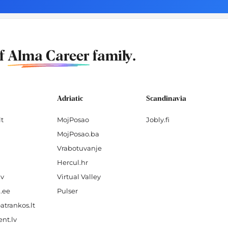
of
Alma Career
family.
Adriatic
Scandinavia
lt
MojPosao
Jobly.fi
MojPosao.ba
Vrabotuvanje
Hercul.hr
lv
Virtual Valley
.ee
Pulser
atrankos.lt
nt.lv