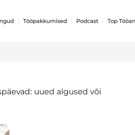
ingud
Tööpakkumised
Podcast
Top Tööan
päevad: uued algused või