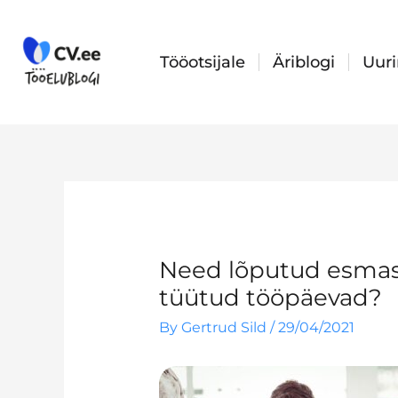
Skip
to
content
Tööotsijale
Äriblogi
Uur
Need lõputud esmas
tüütud tööpäevad?
By
Gertrud Sild
/
29/04/2021