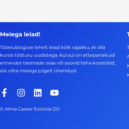
Meiega leiad!
Tööelublogi.ee lehelt leiad kõik vajaliku, et olla
kursis tööturu uudistega. Kui sul on ettepanekuid
erinevate teemade osas või soovid teha koostööd,
siis võta meiega julgelt ühendust.
F
I
L
Y
a
n
i
o
c
s
n
u
© Alma Career Estonia OÜ
e
t
k
t
b
a
e
u