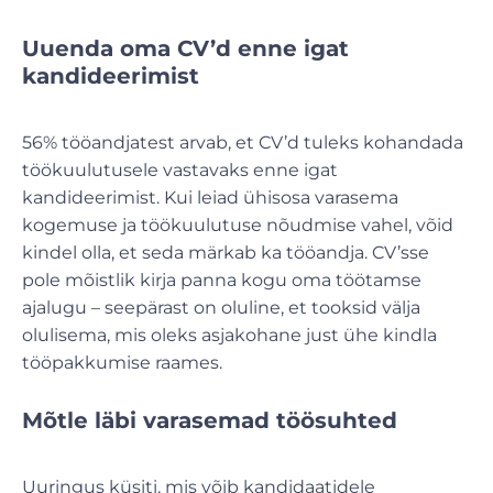
Uuenda oma CV’d enne igat
kandideerimist
56% tööandjatest arvab, et CV’d tuleks kohandada
töökuulutusele vastavaks enne igat
kandideerimist. Kui leiad ühisosa varasema
kogemuse ja töökuulutuse nõudmise vahel, võid
kindel olla, et seda märkab ka tööandja. CV’sse
pole mõistlik kirja panna kogu oma töötamse
ajalugu – seepärast on oluline, et tooksid välja
olulisema, mis oleks asjakohane just ühe kindla
tööpakkumise raames.
Mõtle läbi varasemad töösuhted
Uuringus küsiti, mis võib kandidaatidele