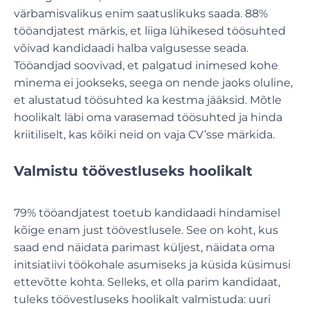
värbamisvalikus enim saatuslikuks saada. 88%
tööandjatest märkis, et liiga lühikesed töösuhted
võivad kandidaadi halba valgusesse seada.
Tööandjad soovivad, et palgatud inimesed kohe
minema ei jookseks, seega on nende jaoks oluline,
et alustatud töösuhted ka kestma jääksid. Mõtle
hoolikalt läbi oma varasemad töösuhted ja hinda
kriitiliselt, kas kõiki neid on vaja CV’sse märkida.
Valmistu töövestluseks hoolikalt
79% tööandjatest toetub kandidaadi hindamisel
kõige enam just töövestlusele. See on koht, kus
saad end näidata parimast küljest, näidata oma
initsiatiivi töökohale asumiseks ja küsida küsimusi
ettevõtte kohta. Selleks, et olla parim kandidaat,
tuleks töövestluseks hoolikalt valmistuda: uuri