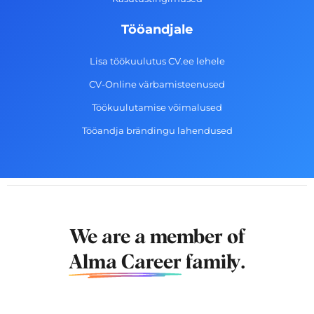
Tööandjale
Lisa töökuulutus CV.ee lehele
CV-Online värbamisteenused
Töökuulutamise võimalused
Tööandja brändingu lahendused
We are a member of
Alma Career
family.