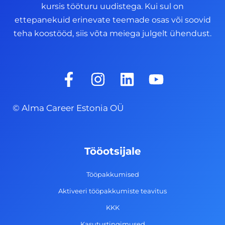
kursis tööturu uudistega. Kui sul on
ettepanekuid erinevate teemade osas või soovid
teha koostööd, siis võta meiega julgelt ühendust.
F
I
L
Y
a
n
i
o
c
s
n
u
© Alma Career Estonia OÜ
e
t
k
t
b
a
e
u
o
g
d
b
Tööotsijale
o
r
i
e
k
a
n
Tööpakkumised
-
m
Aktiveeri tööpakkumiste teavitus
f
KKK
Kasutustingimused