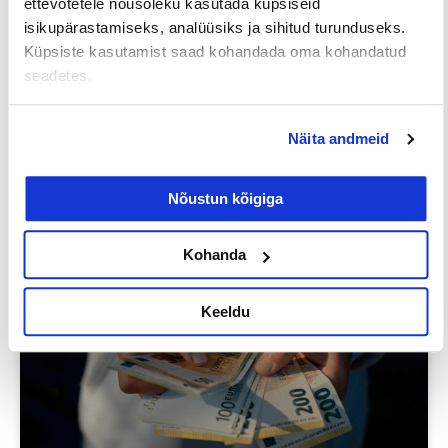
ettevõtetele nõusoleku kasutada küpsiseid
isikupärastamiseks, analüüsiks ja sihitud turunduseks.
Küpsiste kasutamist saad kohandada oma kohandatud
seadetes.
Iga neljas eestlane on käinud
tööintervjuul ilma tegeliku
Näita andmeid
vahetuskavatsuseta
Nõustun kõigiga
23/07/2026
Kohanda
Tööotsijale
Keeldu