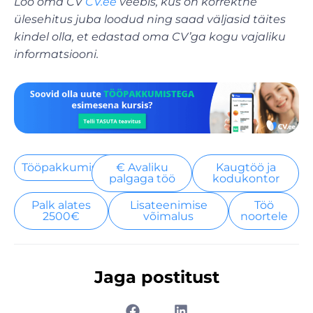
Loo oma CV
CV.ee
veebis, kus on korrektne
ülesehitus juba loodud ning saad väljasid täites
kindel olla, et edastad oma CV’ga kogu vajaliku
informatsiooni.
Tööpakkumised
€ Avaliku
Kaugtöö ja
palgaga töö
kodukontor
Palk alates
Lisateenimise
Töö
2500€
võimalus
noortele
Jaga postitust