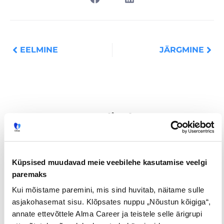
Prev
Nex
EELMINE
JÄRGMINE
Loe lisaks
Küpsised muudavad meie veebilehe kasutamise veelgi
Uuringud
paremaks
Kui mõistame paremini, mis sind huvitab, näitame sulle
asjakohasemat sisu. Klõpsates nuppu „Nõustun kõigiga“,
annate ettevõttele Alma Career ja teistele selle ärigrupi