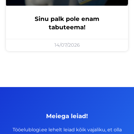
Sinu palk pole enam
tabuteema!
14/07/2026
Meiega leiad!
Tööelublogi.ee lehelt leiad kõik vajaliku, et olla