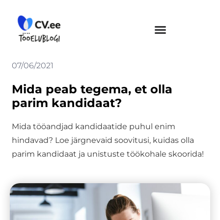
Skip
to
content
07/06/2021
Mida peab tegema, et olla
parim kandidaat?
Mida tööandjad kandidaatide puhul enim
hindavad? Loe järgnevaid soovitusi, kuidas olla
parim kandidaat ja unistuste töökohale skoorida!