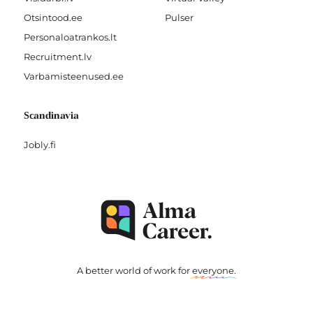
Otsintood.ee
Pulser
Personaloatrankos.lt
Recruitment.lv
Varbamisteenused.ee
Scandinavia
Jobly.fi
A better world of work for
everyone
.