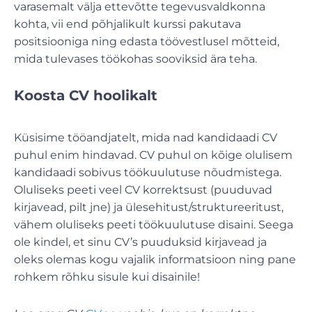
varasemalt välja ettevõtte tegevusvaldkonna
kohta, vii end põhjalikult kurssi pakutava
positsiooniga ning edasta töövestlusel mõtteid,
mida tulevases töökohas sooviksid ära teha.
Koosta CV hoolikalt
Küsisime tööandjatelt, mida nad kandidaadi CV
puhul enim hindavad. CV puhul on kõige olulisem
kandidaadi sobivus töökuulutuse nõudmistega.
Oluliseks peeti veel CV korrektsust (puuduvad
kirjavead, pilt jne) ja ülesehitust/struktureeritust,
vähem oluliseks peeti töökuulutuse disaini. Seega
ole kindel, et sinu CV’s puuduksid kirjavead ja
oleks olemas kogu vajalik informatsioon ning pane
rohkem rõhku sisule kui disainile!