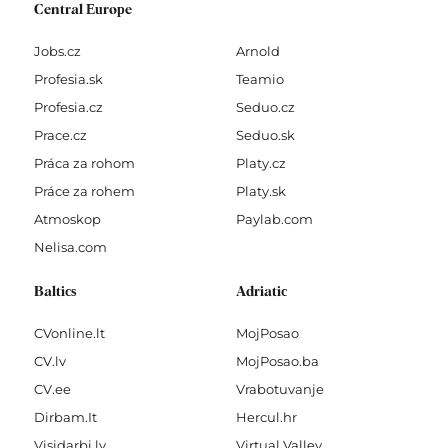
Central Europe
Jobs.cz
Arnold
Profesia.sk
Teamio
Profesia.cz
Seduo.cz
Prace.cz
Seduo.sk
Práca za rohom
Platy.cz
Práce za rohem
Platy.sk
Atmoskop
Paylab.com
Nelisa.com
Baltics
Adriatic
CVonline.lt
MojPosao
CV.lv
MojPosao.ba
CV.ee
Vrabotuvanje
Dirbam.It
Hercul.hr
Visidarbi.lv
Virtual Valley