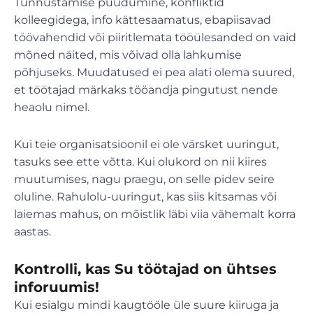
Tunnustamise puudumine, konfliktid
kolleegidega, info kättesaamatus, ebapiisavad
töövahendid või piiritlemata tööülesanded on vaid
mõned näited, mis võivad olla lahkumise
põhjuseks. Muudatused ei pea alati olema suured,
et töötajad märkaks tööandja pingutust nende
heaolu nimel.
Kui teie organisatsioonil ei ole värsket uuringut,
tasuks see ette võtta. Kui olukord on nii kiires
muutumises, nagu praegu, on selle pidev seire
oluline. Rahulolu-uuringut, kas siis kitsamas või
laiemas mahus, on mõistlik läbi viia vähemalt korra
aastas.
Kontrolli, kas Su töötajad on ühtses
inforuumis!
Kui esialgu mindi kaugtööle üle suure kiiruga ja