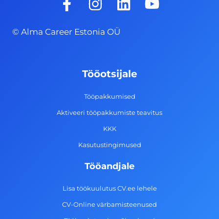
a
n
i
o
c
s
n
u
© Alma Career Estonia OÜ
e
t
k
t
b
a
e
u
o
g
d
b
Tööotsijale
o
r
i
e
k
a
n
Tööpakkumised
-
m
Aktiveeri tööpakkumiste teavitus
f
KKK
Kasutustingimused
Tööandjale
Lisa töökuulutus CV.ee lehele
CV-Online värbamisteenused