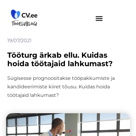
Skip
to
content
19/07/2021
Tööturg ärkab ellu. Kuidas
hoida töötajaid lahkumast?
Sügisesse prognoositakse tööpakkumiste ja
kandideerimiste kiiret tõusu. Kuidas hoida
töötajaid lahkumast?