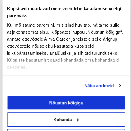
tähistagem seda!
Küpsised muudavad meie veebilehe kasutamise veelgi
paremaks
Kui mõistame paremini, mis sind huvitab, näitame sulle
Tööpakkumised
€ Avaliku
Kaugtöö ja
palgaga töö
kodukontor
asjakohasemat sisu. Klõpsates nuppu „Nõustun kõigiga“,
annate ettevõttele Alma Career ja teistele selle ärigrupi
Palk alates
Lisateenimise
Töö
ettevõtetele nõusoleku kasutada küpsiseid
2500€
võimalus
noortele
isikupärastamiseks, analüüsiks ja sihitud turunduseks.
Küpsiste kasutamist saad kohandada oma kohandatud
seadetes.
Jaga postitust
Näita andmeid
Prev
Nex
Nõustun kõigiga
EELMINE
JÄRGMINE
Kohanda