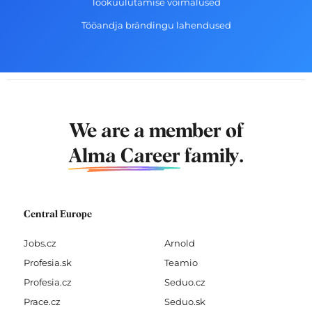
Töökuulutamise võimalused
Tööandja brändingu lahendused
We are a member of
Alma Career
family.
Central Europe
Jobs.cz
Arnold
Profesia.sk
Teamio
Profesia.cz
Seduo.cz
Prace.cz
Seduo.sk