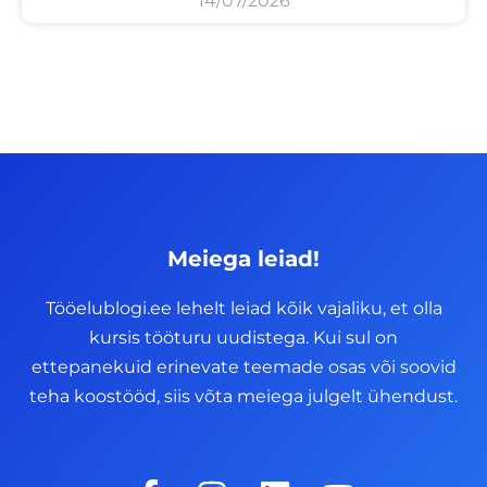
14/07/2026
Meiega leiad!
Tööelublogi.ee lehelt leiad kõik vajaliku, et olla
kursis tööturu uudistega. Kui sul on
ettepanekuid erinevate teemade osas või soovid
teha koostööd, siis võta meiega julgelt ühendust.
F
I
L
Y