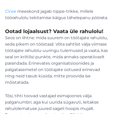
CV.ee
meeskond jagab nippe-trikke, millele
töörahulolu tekitamise käigus tähelepanu pöörata.
Ootad lojaalsust? Vaata üle rahulolu!
Seos on lihtne: mida suurem on töötajate rahulolu,
seda pikem on tööstaaž. Võta sahtlist välja viimase
töötajate rahulolu-uuringu tulemused ja vaata, kas
seal on kriitilisi punkte, mida annaks operatiivselt
parandada. Erinevates organisatsioonides ja
palgatasemetel on töötajate ootused erinevad
ning neid tasub küsida, mitte proovida ise
mõistatada.
Tõsi, tihti toovad vastajad esmajoones välja
palganumbri, aga kui uurida sügavuti, leitakse
rahulolematuse juured sageli hoopis mujalt.