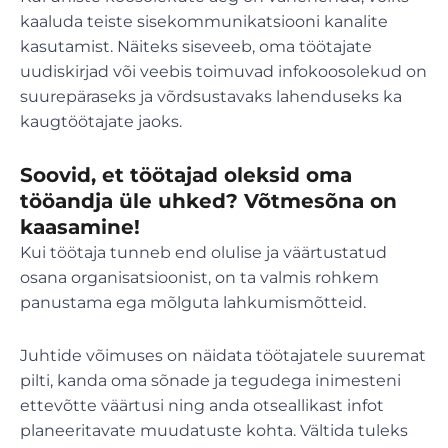
kaaluda teiste sisekommunikatsiooni kanalite
kasutamist. Näiteks siseveeb, oma töötajate
uudiskirjad või veebis toimuvad infokoosolekud on
suurepäraseks ja võrdsustavaks lahenduseks ka
kaugtöötajate jaoks.
Soovid, et töötajad oleksid oma
tööandja üle uhked? Võtmesõna on
kaasamine!
Kui töötaja tunneb end olulise ja väärtustatud
osana organisatsioonist, on ta valmis rohkem
panustama ega mõlguta lahkumismõtteid.
Juhtide võimuses on näidata töötajatele suuremat
pilti, kanda oma sõnade ja tegudega inimesteni
ettevõtte väärtusi ning anda otseallikast infot
planeeritavate muudatuste kohta. Vältida tuleks