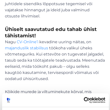
juhtidele sisendiks lõppotsuse tegemisel või
vajatakse hinnangut ja ideid juba valminud
otsuste lihvimisel.
Ühiselt saavutatud edu tahab ühist
tähistamist!
Nagu
CV-Online’i
kevadine uuring näitas, on
majanduslik stabiilsus
töökoha valikul üheks
võtmeteguriks. Kui ettevõte on tugevatel jalgadel,
tasub seda ka töötajatele teadvustada. Meenutada
eeliseid, mida töökoht pakub – olgu selleks
kaugtöö kasutamine, tervisespordi võimalus või
oodatud ühisüritused.
Kõikide murede ja viltuminekute kõrval, mis
kipuvad haarama kogu meie tähelepanu, on ometi
nii palju tehtud ja saavutatud. Meenutagem ja