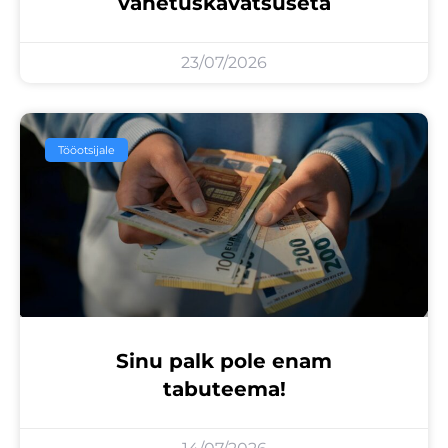
vahetuskavatsuseta
23/07/2026
Tööotsijale
Sinu palk pole enam
tabuteema!