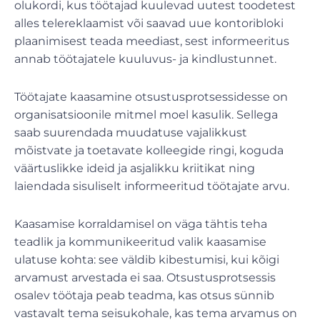
olukordi, kus töötajad kuulevad uutest toodetest
alles telereklaamist või saavad uue kontoribloki
plaanimisest teada meediast, sest informeeritus
annab töötajatele kuuluvus- ja kindlustunnet.
Töötajate kaasamine otsustusprotsessidesse on
organisatsioonile mitmel moel kasulik. Sellega
saab suurendada muudatuse vajalikkust
mõistvate ja toetavate kolleegide ringi, koguda
väärtuslikke ideid ja asjalikku kriitikat ning
laiendada sisuliselt informeeritud töötajate arvu.
Kaasamise korraldamisel on väga tähtis teha
teadlik ja kommunikeeritud valik kaasamise
ulatuse kohta: see väldib kibestumisi, kui kõigi
arvamust arvestada ei saa. Otsustusprotsessis
osalev töötaja peab teadma, kas otsus sünnib
vastavalt tema seisukohale, kas tema arvamus on