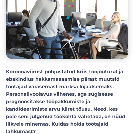
Koroonaviirust põhjustatud kriis tööjõuturul ja
ebakindlus hakkamasaamise pärast muutsid
töötajad varasemast märksa lojaalsemaks.
Personalivoolavus vähenes, aga sügisesse
prognoositakse tööpakkumiste ja
kandideerimiste arvu kiiret tõusu. Need, kes
pole seni julgenud töökohta vahetada, on nüüd
liikvele minemas. Kuidas hoida töötajaid
lahkumast?