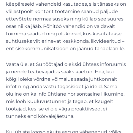
käepäraseid vahendeid kasutades, siis tänaseks on
väljastpoolt kontorit töötamine saanud paljude
ettevõtete normaalsuseks ning küllap see suures
osas nii ka jääb. Põhitöö vahendid on valdavalt
toimima saadud ning olukorrad, kus kasutatakse
suhtluseks viit erinevat keskkonda, likvideeritud –
ent sisekommunikatsioon on jäänud tahaplaanile.
Vaata üle, et Su töötajad oleksid ühtses inforuumis
ja nende teabevajadus saaks kaetud. Hea, kui
kõigil oleks võrdne võimalus saada juhtkonnalt
infot ning anda vastu tagasisidet ja ideid. Sama
oluline on ka info ühtlane horisontaalne liikumine,
mis loob kuuluvustunnet ja tagab, et kaugelt
töötajad, kes ise ei ole väga proaktiivsed, ei
tunneks end kõrvalejäetuna.
Kui ühiste koosolekute aeg on vähenenud, võiks