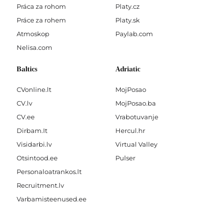
Práca za rohom
Platy.cz
Práce za rohem
Platy.sk
Atmoskop
Paylab.com
Nelisa.com
Baltics
Adriatic
CVonline.lt
MojPosao
CV.lv
MojPosao.ba
CV.ee
Vrabotuvanje
Dirbam.It
Hercul.hr
Visidarbi.lv
Virtual Valley
Otsintood.ee
Pulser
Personaloatrankos.lt
Recruitment.lv
Varbamisteenused.ee