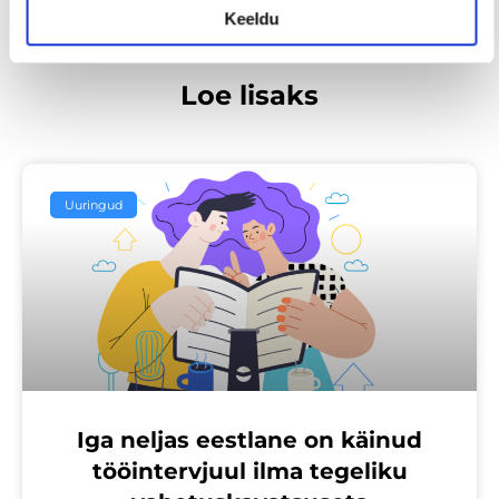
Keeldu
Loe lisaks
Uuringud
Iga neljas eestlane on käinud
tööintervjuul ilma tegeliku