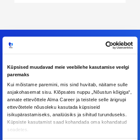
Meiega leiad!
Küpsised muudavad meie veebilehe kasutamise veelgi
Tööelublogi.ee lehelt leiad kõik vajaliku, et olla
paremaks
kursis tööturu uudistega. Kui sul on
Kui mõistame paremini, mis sind huvitab, näitame sulle
ettepanekuid erinevate teemade osas või soovid
asjakohasemat sisu. Klõpsates nuppu „Nõustun kõigiga“,
teha koostööd, siis võta meiega julgelt ühendust.
annate ettevõttele Alma Career ja teistele selle ärigrupi
ettevõtetele nõusoleku kasutada küpsiseid
isikupärastamiseks, analüüsiks ja sihitud turunduseks.
F
I
L
Y
Küpsiste kasutamist saad kohandada oma kohandatud
a
n
i
o
seadetes.