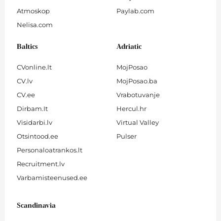
Atmoskop
Paylab.com
Nelisa.com
Baltics
Adriatic
CVonline.lt
MojPosao
CV.lv
MojPosao.ba
CV.ee
Vrabotuvanje
Dirbam.It
Hercul.hr
Visidarbi.lv
Virtual Valley
Otsintood.ee
Pulser
Personaloatrankos.lt
Recruitment.lv
Varbamisteenused.ee
Scandinavia