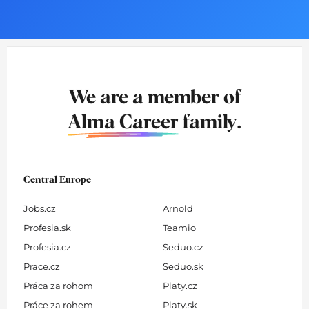
We are a member of
Alma Career
family.
Central Europe
Jobs.cz
Arnold
Profesia.sk
Teamio
Profesia.cz
Seduo.cz
Prace.cz
Seduo.sk
Práca za rohom
Platy.cz
Práce za rohem
Platy.sk