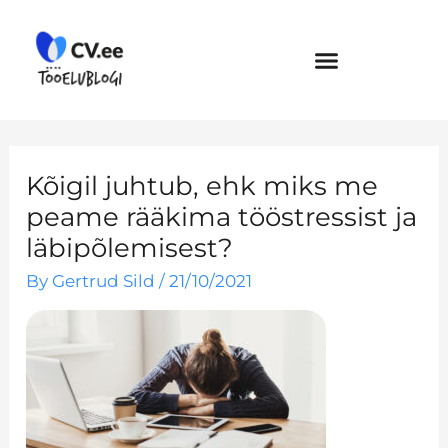
Skip
to
content
Kõigil juhtub, ehk miks me
peame rääkima tööstressist ja
läbipõlemisest?
By
Gertrud Sild
/
21/10/2021