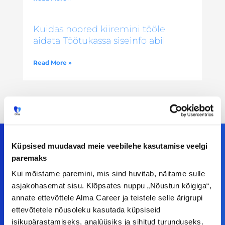
Kuidas noored kiiremini tööle
aidata Töötukassa siseinfo abil
Read More »
Küpsised muudavad meie veebilehe kasutamise veelgi
paremaks
Meiega leiad!
Kui mõistame paremini, mis sind huvitab, näitame sulle
asjakohasemat sisu. Klõpsates nuppu „Nõustun kõigiga“,
Tööelublogi.ee lehelt leiad kõik vajaliku, et olla
annate ettevõttele Alma Career ja teistele selle ärigrupi
kursis tööturu uudistega. Kui sul on
ettevõtetele nõusoleku kasutada küpsiseid
ettepanekuid erinevate teemade osas või soovid
isikupärastamiseks, analüüsiks ja sihitud turunduseks.