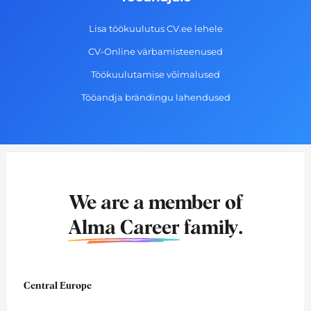
Lisa töökuulutus CV.ee lehele
CV-Online värbamisteenused
Töökuulutamise võimalused
Tööandja brändingu lahendused
We are a member of
Alma Career
family.
Central Europe