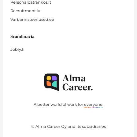
Personaloatrankos.lt
Recruitment.lv
Varbamisteenused.ee
Scandinavia
Jobly.fi
A better world of work for
everyone
.
© Alma Career Oy and its subsidiaries