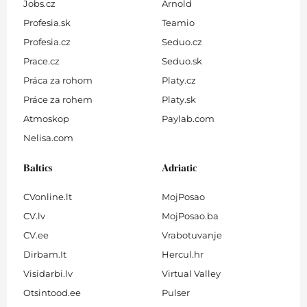
Jobs.cz
Arnold
Profesia.sk
Teamio
Profesia.cz
Seduo.cz
Prace.cz
Seduo.sk
Práca za rohom
Platy.cz
Práce za rohem
Platy.sk
Atmoskop
Paylab.com
Nelisa.com
Baltics
Adriatic
CVonline.lt
MojPosao
CV.lv
MojPosao.ba
CV.ee
Vrabotuvanje
Dirbam.It
Hercul.hr
Visidarbi.lv
Virtual Valley
Otsintood.ee
Pulser