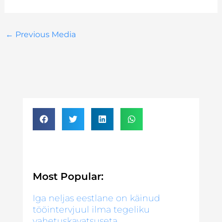
←
Previous Media
Most Popular:
Iga neljas eestlane on käinud
tööintervjuul ilma tegeliku
vahetuskavatsuseta