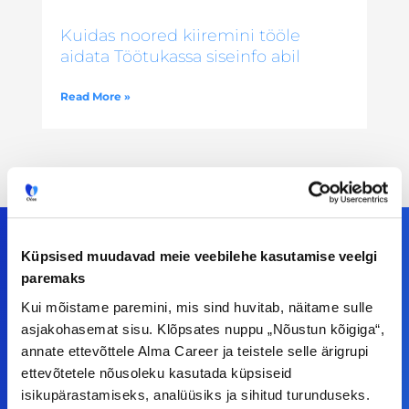
Kuidas noored kiiremini tööle
aidata Töötukassa siseinfo abil
Read More »
Küpsised muudavad meie veebilehe kasutamise veelgi
paremaks
Meiega leiad!
Kui mõistame paremini, mis sind huvitab, näitame sulle
asjakohasemat sisu. Klõpsates nuppu „Nõustun kõigiga“,
Tööelublogi.ee lehelt leiad kõik vajaliku, et olla
annate ettevõttele Alma Career ja teistele selle ärigrupi
kursis tööturu uudistega. Kui sul on
ettevõtetele nõusoleku kasutada küpsiseid
ettepanekuid erinevate teemade osas või soovid
isikupärastamiseks, analüüsiks ja sihitud turunduseks.