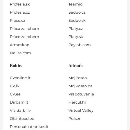
Profesia.sk
Teamio
Profesia.cz
Seduo.cz
Prace.cz
Seduo.sk
Práca za rohom
Platy.cz
Práce za rohem
Platy.sk
Atmoskop
Paylab.com
Nelisa.com
Baltics
Adriatic
CVonline.lt
MojPosao
CV.lv
MojPosao.ba
CV.ee
Vrabotuvanje
Dirbam.It
Hercul.hr
Visidarbi.lv
Virtual Valley
Otsintood.ee
Pulser
Personaloatrankos.lt