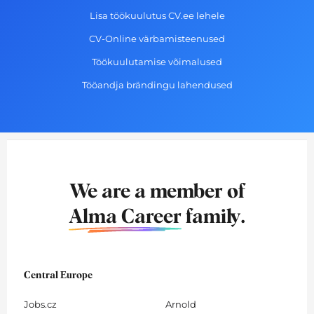
Lisa töökuulutus CV.ee lehele
CV-Online värbamisteenused
Töökuulutamise võimalused
Tööandja brändingu lahendused
We are a member of
Alma Career
family.
Central Europe
Jobs.cz
Arnold