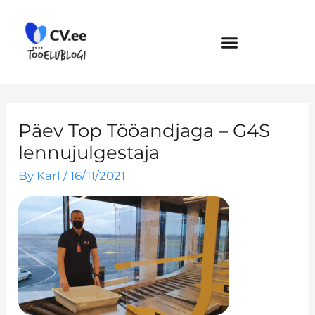
Skip
to
content
Päev Top Tööandjaga – G4S
lennujulgestaja
By
Karl
/
16/11/2021