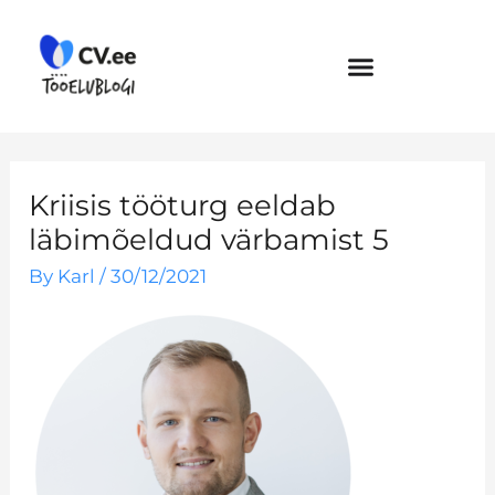
Skip
to
content
Kriisis tööturg eeldab
läbimõeldud värbamist 5
By
Karl
/
30/12/2021