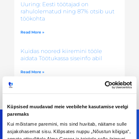
Uuring: Eesti töötajad on
rahulolematud ning 87% otsib uut
töökohta
Read More »
Kuidas noored kiiremini tööle
aidata Töötukassa siseinfo abil
Read More »
Küpsised muudavad meie veebilehe kasutamise veelgi
paremaks
Kui mõistame paremini, mis sind huvitab, näitame sulle
asjakohasemat sisu. Klõpsates nuppu „Nõustun kõigiga“,
annate ettevõttele Alma Career ja teistele selle ärigrupi