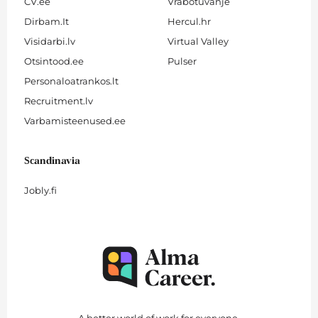
CV.ee
Vrabotuvanje
Dirbam.It
Hercul.hr
Visidarbi.lv
Virtual Valley
Otsintood.ee
Pulser
Personaloatrankos.lt
Recruitment.lv
Varbamisteenused.ee
Scandinavia
Jobly.fi