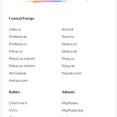
Central Europe
Jobs.cz
Arnold
Profesia.sk
Teamio
Profesia.cz
Seduo.cz
Prace.cz
Seduo.sk
Práca za rohom
Platy.cz
Práce za rohem
Platy.sk
Atmoskop
Paylab.com
Nelisa.com
Baltics
Adriatic
CVonline.lt
MojPosao
CV.lv
MojPosao.ba