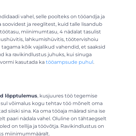
didaadi vahel, selle poolteks on tööandja ja
soovidest ja reeglitest, kuid talle lisandub
 töötasu, miinimumtasu, 4 nädalat tasulist
shüvitis, lahkumishüvitis, töötervishoiu
e tagama kõik vajalikud vahendid, et saaksid
 ka ravikindlustus juhuks, kui sinuga
guvormi kasutada ka
tööampsude puhul
.
ud lõpptulemus
, kusjuures töö tegemise
on sul võimalus kogu tehtav töö mõnelt oma
utad siiski sina. Ka oma tööaja määrad sina ise
elt paari nädala vahel. Oluline on tähtaegselt
d on tellija ja töövõtja. Ravikindlustus on
maks miinimummääralt.