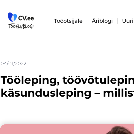
Skip
to
content
Tööotsijale
Äriblogi
Uur
04/01/2022
Tööleping, töövõtulepin
käsundusleping – millis