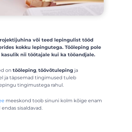
ojektijuhina või teed lepingulist tööd
erides kokku lepingutega. Tööleping pole
kasulik nii töötajale kui ka tööandjale.
ed on
tööleping
,
töövõtuleping
ja
tel ja täpsemad tingimused tuleb
epingu tingimustega rahul.
ee
meeskond toob sinuni kolm kõige enam
 endas sisaldavad.