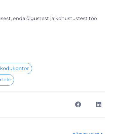
usest, enda õigustest ja kohustustest töö
 kodukontor
rtele
Next