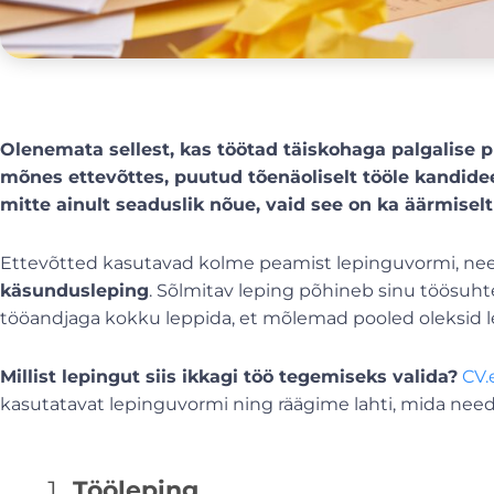
Olenemata sellest, kas töötad täiskohaga palgalise pr
mõnes ettevõttes, puutud tõenäoliselt tööle kandide
mitte ainult seaduslik nõue, vaid see on ka äärmiselt 
Ettevõtted kasutavad kolme peamist lepinguvormi, ne
käsundusleping
. Sõlmitav leping põhineb sinu töösuh
tööandjaga kokku leppida, et mõlemad pooled oleksid l
Millist lepingut siis ikkagi töö tegemiseks valida?
CV.
kasutatavat lepinguvormi ning räägime lahti, mida need
Tööleping