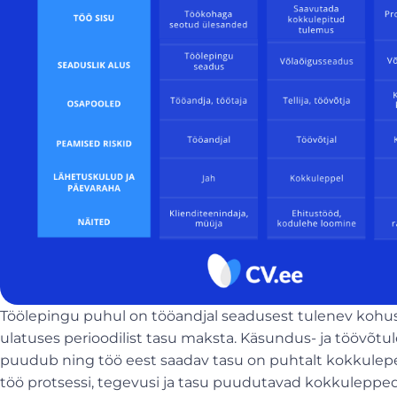
Töölepingu puhul on tööandjal seadusest tulenev kohus
ulatuses perioodilist tasu maksta. Käsundus- ja töövõt
puudub ning töö eest saadav tasu on puhtalt kokkulepe
töö protsessi, tegevusi ja tasu puudutavad kokkuleppe