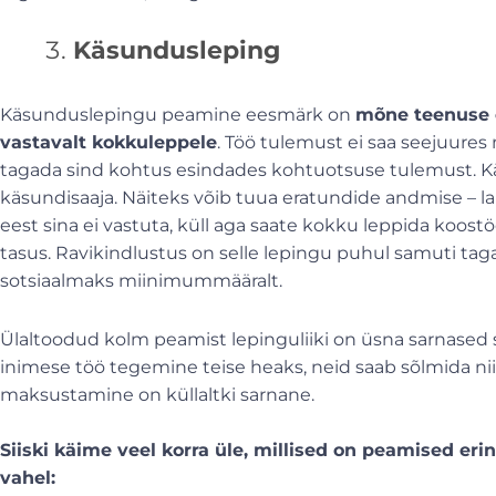
Käsundusleping
Käsunduslepingu peamine eesmärk on
mõne teenuse o
vastavalt kokkuleppele
. Töö tulemust ei saa seejuures 
tagada sind kohtus esindades kohtuotsuse tulemust. K
käsundisaaja. Näiteks võib tuua eratundide andmise –
eest sina ei vastuta, küll aga saate kokku leppida koos
tasus. Ravikindlustus on selle lepingu puhul samuti tagat
sotsiaalmaks miinimummääralt.
Ülaltoodud kolm peamist lepinguliiki on üsna sarnased 
inimese töö tegemine teise heaks, neid saab sõlmida nii t
maksustamine on küllaltki sarnane.
Siiski käime veel korra üle, millised on peamised er
vahel: