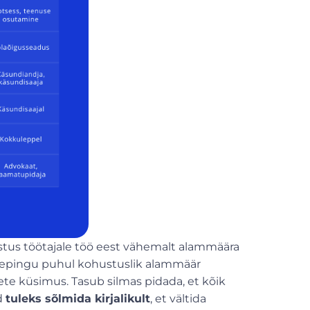
tus töötajale töö eest vähemalt alammäära
ulepingu puhul kohustuslik alammäär
te küsimus. Tasub silmas pidada, et kõik
d
tuleks sõlmida kirjalikult
, et vältida