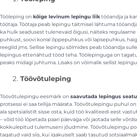
Tööleping on
kõige levinum lepingu liik
tööandja ja kan
töötaja. Töötaja peab lepingu täitmisel lähtuma tööandja 
ka hulk seadusest tulenevaid õigusi, näiteks regulaarne
puhkust, soovi korral õppepuhkus või lapsepuhkus, haigu
reeglid jms. Sellise lepingu sõlmides peab tööandja sull
lepingus ettenähtud tööd teha. Töölepinguga on tagatud
peaks midagi juhtuma. Lisaks on võimalik sellist lepin
Töövõtuleping
Töövõtulepingu eesmärk on
saavutada lepingus seat
protsessi ei saa tellija määrata. Töövõtulepingu puhul 
ala spetsialistilt sisse osta, kuid töö kvaliteedi eest vast
– võid töö lõpetada paari päevaga või jaotada selle võrds
kokkulepitud tulemuseni jõudmine. Töövõtulepingu poole
tagatud vaid siis, kui igakuiselt saab tasutud sotsiaal