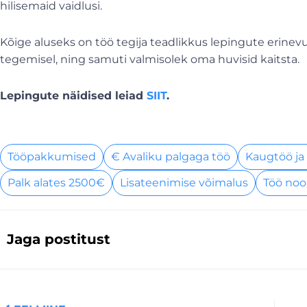
hilisemaid vaidlusi.
Kõige aluseks on töö tegija teadlikkus lepingute erinev
tegemisel, ning samuti valmisolek oma huvisid kaitsta.
Lepingute näidised leiad
SIIT
.
Tööpakkumised
€ Avaliku palgaga töö
Kaugtöö ja
Palk alates 2500€
Lisateenimise võimalus
Töö noo
Jaga postitust
Prev