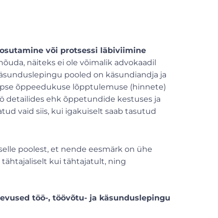
sutamine või protsessi läbiviimine
nõuda, näiteks ei ole võimalik advokaadil
äsunduslepingu pooled on käsundiandja ja
 lapse õppeedukuse lõpptulemuse (hinnete)
töö detailides ehk õppetundide kestuses ja
ud vaid siis, kui igakuiselt saab tasutud
selle poolest, et nende eesmärk on ühe
ähtajaliselt kui tähtajatult, ning
inevused töö-, töövõtu- ja käsunduslepingu