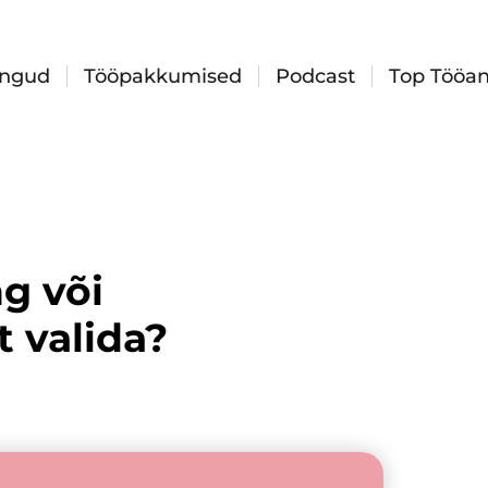
ingud
Tööpakkumised
Podcast
Top Tööan
g või
t valida?