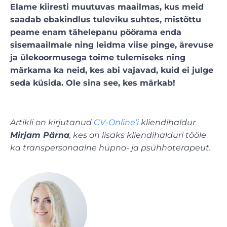
Elame kiiresti muutuvas maailmas, kus meid
saadab ebakindlus tuleviku suhtes, mistõttu
peame enam tähelepanu pöörama enda
sisemaailmale ning leidma viise pinge, ärevuse
ja ülekoormusega toime tulemiseks ning
märkama ka neid, kes abi vajavad, kuid ei julge
seda küsida. Ole sina see, kes märkab!
Artikli on kirjutanud
CV-Online’i
kliendihaldur
Mirjam Pärna
, kes on lisaks kliendihalduri tööle
ka transpersonaalne hüpno- ja psühhoterapeut.