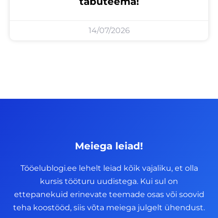
tabuteema!
14/07/2026
Meiega leiad!
Tööelublogi.ee lehelt leiad kõik vajaliku, et olla
kursis tööturu uudistega. Kui sul on
ettepanekuid erinevate teemade osas või soovid
teha koostööd, siis võta meiega julgelt ühendust.