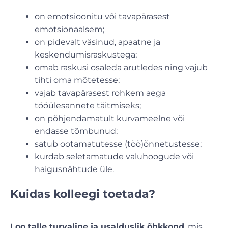
on emotsioonitu või tavapärasest
emotsionaalsem;
on pidevalt väsinud, apaatne ja
keskendumisraskustega;
omab raskusi osaleda arutledes ning vajub
tihti oma mõtetesse;
vajab tavapärasest rohkem aega
tööülesannete täitmiseks;
on põhjendamatult kurvameelne või
endasse tõmbunud;
satub ootamatutesse (töö)õnnetustesse;
kurdab seletamatude valuhoogude või
haigusnähtude üle.
Kuidas kolleegi toetada?
Loo talle turvaline ja usalduslik õhkkond
, mis