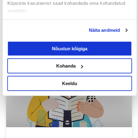
EELMINE
JÄRGMINE
Küpsiste kasutamist saad kohandada oma kohandatud
seadetes.
Näita andmeid
Loe lisaks
Nõustun kõigiga
Kohanda
Uuringud
Keeldu