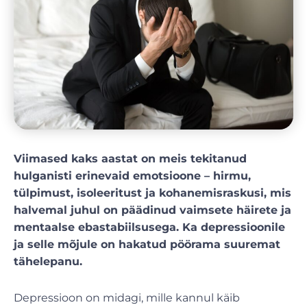
Viimased kaks aastat on meis tekitanud
hulganisti erinevaid emotsioone – hirmu,
tülpimust, isoleeritust ja kohanemisraskusi, mis
halvemal juhul on päädinud vaimsete häirete ja
mentaalse ebastabiilsusega. Ka depressioonile
ja selle mõjule on hakatud pöörama suuremat
tähelepanu.
Depressioon on midagi, mille kannul käib