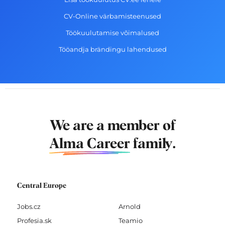
CV-Online värbamisteenused
Töökuulutamise võimalused
Tööandja brändingu lahendused
We are a member of
Alma Career
family.
Central Europe
Jobs.cz
Arnold
Profesia.sk
Teamio