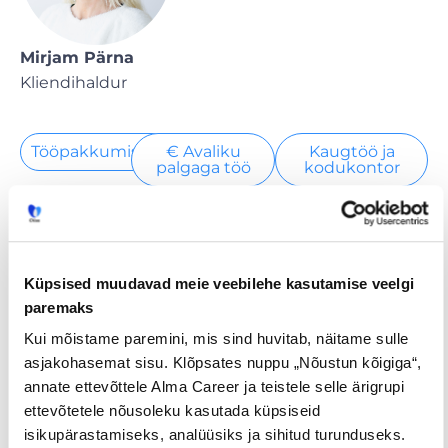
Mirjam Pärna
Kliendihaldur
Tööpakkumised
€ Avaliku
Kaugtöö ja
palgaga töö
kodukontor
Palk alates
Lisateenimise
Töö
2500€
võimalus
noortele
Küpsised muudavad meie veebilehe kasutamise veelgi
Jaga postitust
paremaks
Kui mõistame paremini, mis sind huvitab, näitame sulle
asjakohasemat sisu. Klõpsates nuppu „Nõustun kõigiga“,
annate ettevõttele Alma Career ja teistele selle ärigrupi
Prev
Nex
ettevõtetele nõusoleku kasutada küpsiseid
isikupärastamiseks, analüüsiks ja sihitud turunduseks.