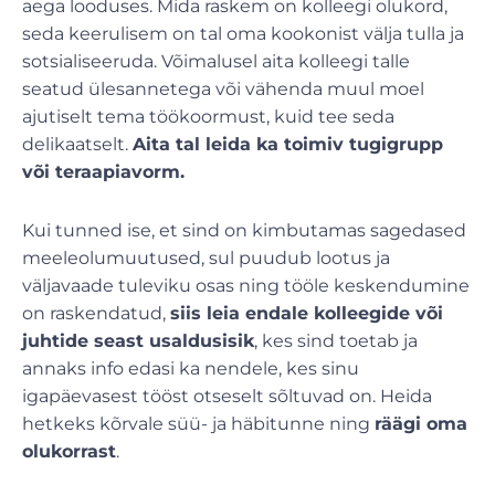
aega looduses. Mida raskem on kolleegi olukord,
seda keerulisem on tal oma kookonist välja tulla ja
sotsialiseeruda. Võimalusel aita kolleegi talle
seatud ülesannetega või vähenda muul moel
ajutiselt tema töökoormust, kuid tee seda
delikaatselt.
Aita tal leida ka toimiv tugigrupp
või teraapiavorm.
Kui tunned ise, et sind on kimbutamas sagedased
meeleolumuutused, sul puudub lootus ja
väljavaade tuleviku osas ning tööle keskendumine
on raskendatud,
siis leia endale kolleegide või
juhtide seast usaldusisik
, kes sind toetab ja
annaks info edasi ka nendele, kes sinu
igapäevasest tööst otseselt sõltuvad on. Heida
hetkeks kõrvale süü- ja häbitunne ning
räägi oma
olukorrast
.