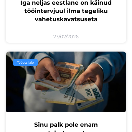
Iga neljas eestlane on käinud
tööintervjuul ilma tegeliku
vahetuskavatsuseta
23/07/2026
Tööotsijale
Sinu palk pole enam