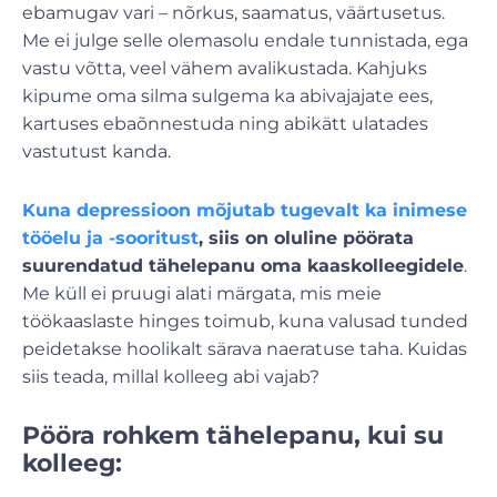
ebamugav vari – nõrkus, saamatus, väärtusetus.
Me ei julge selle olemasolu endale tunnistada, ega
vastu võtta, veel vähem avalikustada. Kahjuks
kipume oma silma sulgema ka abivajajate ees,
kartuses ebaõnnestuda ning abikätt ulatades
vastutust kanda.
Kuna depressioon mõjutab tugevalt ka inimese
tööelu ja -sooritust
, siis on oluline pöörata
suurendatud tähelepanu oma kaaskolleegidele
.
Me küll ei pruugi alati märgata, mis meie
töökaaslaste hinges toimub, kuna valusad tunded
peidetakse hoolikalt särava naeratuse taha. Kuidas
siis teada, millal kolleeg abi vajab?
Pööra rohkem tähelepanu, kui su
kolleeg: