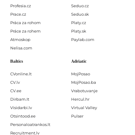
Profesia.cz
Seduo.cz
Prace.cz
Seduo.sk
Práca za rohom
Platy.cz
Práce za rohem
Platy.sk
Atmoskop
Paylab.com
Nelisa.com
Baltics
Adriatic
CVonline.lt
MojPosao
CV.lv
MojPosao.ba
CV.ee
Vrabotuvanje
Dirbam.It
Hercul.hr
Visidarbi.lv
Virtual Valley
Otsintood.ee
Pulser
Personaloatrankos.lt
Recruitment.lv