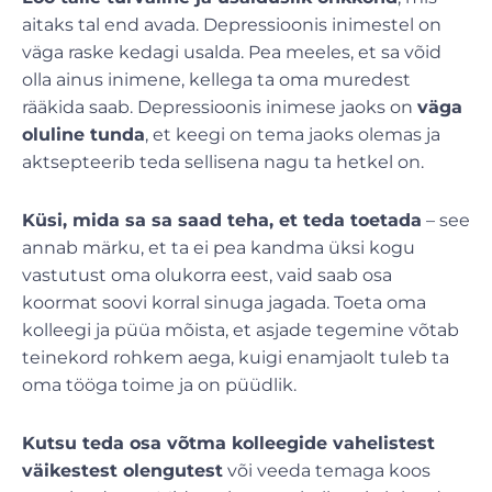
aitaks tal end avada. Depressioonis inimestel on
väga raske kedagi usalda. Pea meeles, et sa võid
olla ainus inimene, kellega ta oma muredest
rääkida saab. Depressioonis inimese jaoks on
väga
oluline tunda
, et keegi on tema jaoks olemas ja
aktsepteerib teda sellisena nagu ta hetkel on.
Küsi, mida sa sa saad teha, et teda toetada
– see
annab märku, et ta ei pea kandma üksi kogu
vastutust oma olukorra eest, vaid saab osa
koormat soovi korral sinuga jagada. Toeta oma
kolleegi ja püüa mõista, et asjade tegemine võtab
teinekord rohkem aega, kuigi enamjaolt tuleb ta
oma tööga toime ja on püüdlik.
Kutsu teda osa võtma kolleegide vahelistest
väikestest olengutest
või veeda temaga koos