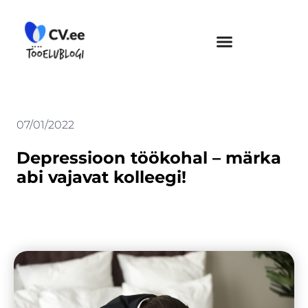
Skip
to
content
07/01/2022
Depressioon töökohal – märka
abi vajavat kolleegi!