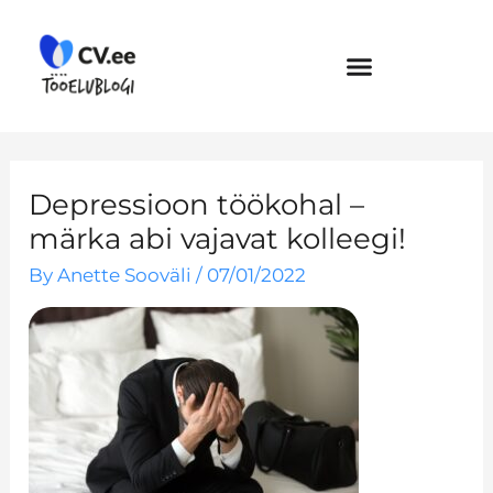
Skip
to
content
Depressioon töökohal –
märka abi vajavat kolleegi!
By
Anette Sooväli
/
07/01/2022