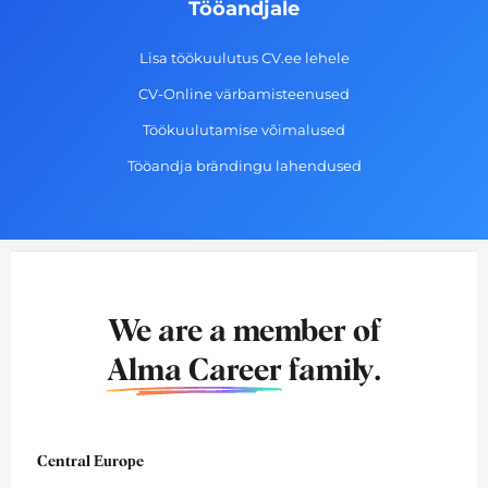
Tööandjale
Lisa töökuulutus CV.ee lehele
CV-Online värbamisteenused
Töökuulutamise võimalused
Tööandja brändingu lahendused
We are a member of
Alma Career
family.
Central Europe