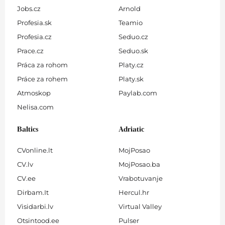
Jobs.cz
Arnold
Profesia.sk
Teamio
Profesia.cz
Seduo.cz
Prace.cz
Seduo.sk
Práca za rohom
Platy.cz
Práce za rohem
Platy.sk
Atmoskop
Paylab.com
Nelisa.com
Baltics
Adriatic
CVonline.lt
MojPosao
CV.lv
MojPosao.ba
CV.ee
Vrabotuvanje
Dirbam.It
Hercul.hr
Visidarbi.lv
Virtual Valley
Otsintood.ee
Pulser