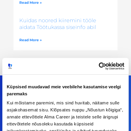
Read More »
Kuidas noored kiiremini tööle
aidata Töötukassa siseinfo abil
Read More »
Küpsised muudavad meie veebilehe kasutamise veelgi
paremaks
Meiega leiad!
Kui mõistame paremini, mis sind huvitab, näitame sulle
asjakohasemat sisu. Klõpsates nuppu „Nõustun kõigiga“,
Tööelublogi.ee lehelt leiad kõik vajaliku, et olla
annate ettevõttele Alma Career ja teistele selle ärigrupi
ettevõtetele nõusoleku kasutada küpsiseid
kursis tööturu uudistega. Kui sul on
isikupärastamiseks, analüüsiks ja sihitud turunduseks.