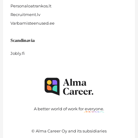
Personaloatrankos.lt
Recruitment.lv
Varbamisteenused.ee
Scandinavia
Jobly.fi
A better world of work for
everyone
.
© Alma Career Oy and its subsidiaries