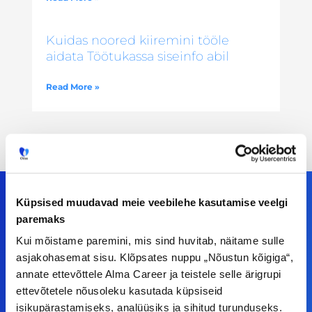
Kuidas noored kiiremini tööle
aidata Töötukassa siseinfo abil
Read More »
Küpsised muudavad meie veebilehe kasutamise veelgi
paremaks
Meiega leiad!
Kui mõistame paremini, mis sind huvitab, näitame sulle
asjakohasemat sisu. Klõpsates nuppu „Nõustun kõigiga“,
Tööelublogi.ee lehelt leiad kõik vajaliku, et olla
annate ettevõttele Alma Career ja teistele selle ärigrupi
kursis tööturu uudistega. Kui sul on
ettevõtetele nõusoleku kasutada küpsiseid
ettepanekuid erinevate teemade osas või soovid
isikupärastamiseks, analüüsiks ja sihitud turunduseks.