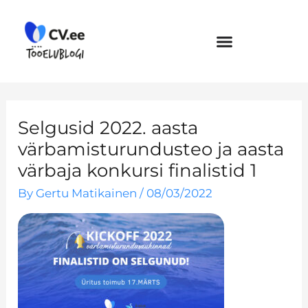
Skip
to
content
Selgusid 2022. aasta
värbamisturundusteo ja aasta
värbaja konkursi finalistid 1
By
Gertu Matikainen
/
08/03/2022