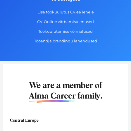
Lisa töökuulutus CV.ee lehele
CV-Online värbamisteenused
Töökuulutamise võimalused
Tööandja brändingu lahendused
We are a member of
Alma Career
family.
Central Europe