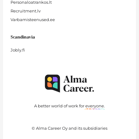
Personaloatrankos.lt
Recruitment.lv
Varbamisteenused.ee
Scandinavia
Jobly.fi
A better world of work for
everyone
.
© Alma Career Oy and its subsidiaries