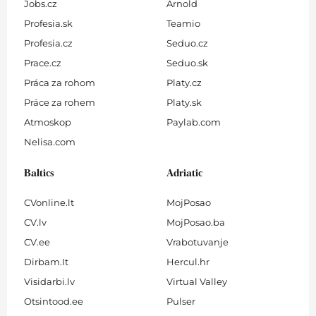
Jobs.cz
Arnold
Profesia.sk
Teamio
Profesia.cz
Seduo.cz
Prace.cz
Seduo.sk
Práca za rohom
Platy.cz
Práce za rohem
Platy.sk
Atmoskop
Paylab.com
Nelisa.com
Baltics
Adriatic
CVonline.lt
MojPosao
CV.lv
MojPosao.ba
CV.ee
Vrabotuvanje
Dirbam.It
Hercul.hr
Visidarbi.lv
Virtual Valley
Otsintood.ee
Pulser