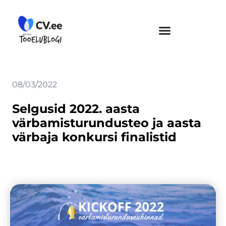
Skip
to
content
08/03/2022
Selgusid 2022. aasta
värbamisturundusteo ja aasta
värbaja konkursi finalistid