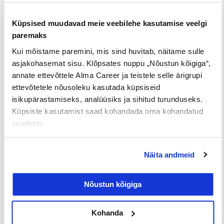
Küpsised muudavad meie veebilehe kasutamise veelgi
paremaks
Kui mõistame paremini, mis sind huvitab, näitame sulle
Loe lisaks
asjakohasemat sisu. Klõpsates nuppu „Nõustun kõigiga“,
annate ettevõttele Alma Career ja teistele selle ärigrupi
ettevõtetele nõusoleku kasutada küpsiseid
isikupärastamiseks, analüüsiks ja sihitud turunduseks.
Küpsiste kasutamist saad kohandada oma kohandatud
Uuringud
seadetes.
Näita andmeid
Nõustun kõigiga
Kohanda
Iga neljas eestlane on käinud