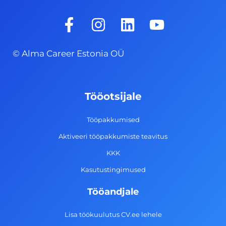
F
I
L
Y
a
n
i
o
c
s
n
u
© Alma Career Estonia OÜ
e
t
k
t
b
a
e
u
o
g
d
b
Tööotsijale
o
r
i
e
k
a
n
Tööpakkumised
-
m
Aktiveeri tööpakkumiste teavitus
f
KKK
Kasutustingimused
Tööandjale
Lisa töökuulutus CV.ee lehele