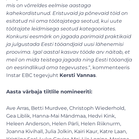
mis on võrreldes eelmise aastaga
kahekordistunud. Eristuvaid ja põnevaid töid on
esitatud nii oma töötajatega seotud, kui uute
töötajate leidmisega seotud kategooriates.
Konkursi eesmärk on jagada parimaid praktikaid
ja julgustada Eesti tööandjaid uusi lähenemisi
proovima. Igal aastal kasvav tööde arv näitab, et
meil on mida teistega jagada ning Eesti tööandja
on eesrindlikud oma tegevustes
.“, kommenteeris
Instar EBC tegevjuht
Kersti Vannas
.
Aasta värbaja tiitlile nomineeriti:
Ave Arras, Betti Murdvee, Christoph Wiederhold,
Gea Liblik, Hanna-Mai Mändmaa, Hedvi Kink,
Heleen Anderson, Helen Pärli, Helen Riiknurm,
Joanna Kivihall, Julia Jolkin, Kairi Kaur, Katre Laan,