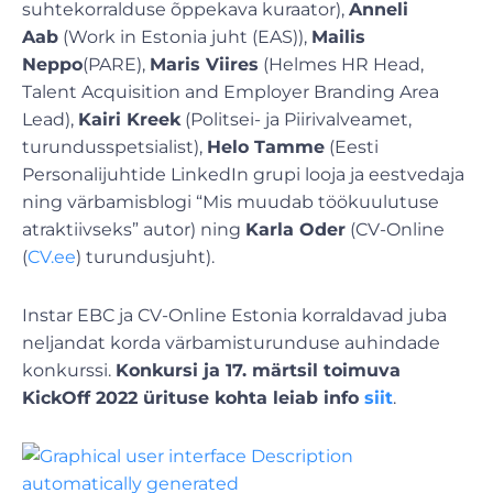
suhtekorralduse õppekava kuraator),
Anneli
Aab
(Work in Estonia juht (EAS)),
Mailis
Neppo
(PARE),
Maris Viires
(Helmes HR Head,
Talent Acquisition and Employer Branding Area
Lead),
Kairi Kreek
(Politsei- ja Piirivalveamet,
turundusspetsialist),
Helo Tamme
(Eesti
Personalijuhtide LinkedIn grupi looja ja eestvedaja
ning värbamisblogi “Mis muudab töökuulutuse
atraktiivseks” autor) ning
Karla Oder
(CV-Online
(
CV.ee
) turundusjuht).
Instar EBC ja CV-Online Estonia korraldavad juba
neljandat korda värbamisturunduse auhindade
konkurssi.
Konkursi ja 17. märtsil toimuva
KickOff 2022 ürituse kohta leiab info
siit
.