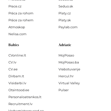
Prace.cz
Seduo.sk
Práca za rohom
Platy.cz
Práce za rohem
Platy.sk
Atmoskop
Paylab.com
Nelisa.com
Baltics
Adriatic
CVonline.lt
MojPosao
CV.lv
MojPosao.ba
CV.ee
Vrabotuvanje
Dirbam.It
Hercul.hr
Visidarbi.lv
Virtual Valley
Otsintood.ee
Pulser
Personaloatrankos.lt
Recruitment.lv
Varbamisteenused.ee