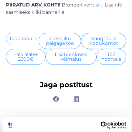
PIIRATUD ARV KOHTI!
Broneeri koht
siit
. Lisainfo
saamiseks kliki bännerile.
Tööpakkumised
€ Avaliku
Kaugtöö ja
palgaga töö
kodukontor
Palk alates
Lisateenimise
Töö
2500€
võimalus
noortele
Jaga postitust
Prev
Nex
EELMINE
JÄRGMINE