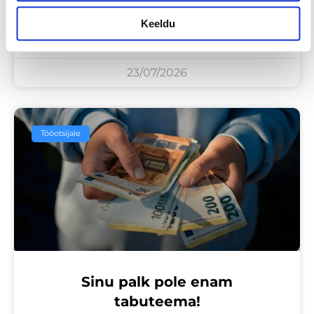
tööintervjuul ilma tegeliku
Keeldu
vahetuskavatsuseta
23/07/2026
Tööotsijale
Sinu palk pole enam
tabuteema!