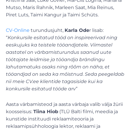
Kristiina Saal, Luke Govier, Mai-Liis Logina, Mariana
Mutso, Maris Rahnik, Marleen Saat, Mia Reinus,
Piret Luts, Taimi Kangur ja Taimi Schüts.
CV-Online
turundusjuht,
Karla Ode
r lisab:
“
Konkursile esitatud tööd on inspireerivad ning
eeskujuks ka teistele tööandjatele. Viimastel
aastatel on värbamisturundus saanud uute
töötajate leidmise ja tööandja brändingu
lahutamatuks osaks ning rõõm on näha, et
tööandjad on seda ka mõistnud. Seda peegeldab
nii meie CV.ee klientide tagasiside kui ka
konkursile esitatud tööde arv
”
Aasta värbamisteod ja aasta värbaja valib välja žürii
koosseisus:
Tiina Hiob
(TLÜ Balti filmi, meedia ja
kunstide instituudi reklaamiteooria ja
reklaamipsühholoogia lektor, reklaami ja