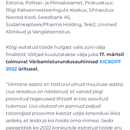
Estonia, Politsei- ja Piirivalveamet, Prokuratuur,
Riigi Kaitseinvesteeringute Keskus, Sihtasutus
Noored Kooli, Swedbank AS,
Südameapteek/Pharma Holding, Tele2, Unimed
Kliinikud ja Vanglateenistus.
Kõigi esitatud tööde hulgast valis zürii välja
finalistid. Võitjad kuulutatakse välja juba
17. märtsil
toimuval Värbamisturundusauhinnad
KICKOFF
2022
üritusel.
“
Viimane aasta on tööturul olnud muutuse aasta.
Uus reaalsus on näidanud, et vanad järgi
proovitud tegevused lihtsalt ei too soovitud
tulemusi. Uus olukord on pannud paljud
tööandjad proovima kastist välja lahendusi ikka
selleks, et leida ja ka hoida oma inimesi. Seda
peegeldab ka 2022 konkursile esitatud tööde arv,