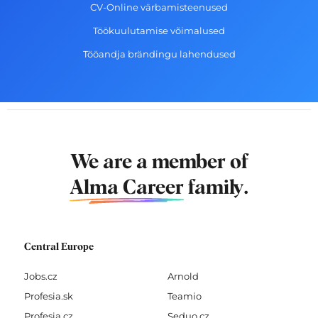
CV-Online värbamisteenused
Töökuulutamise võimalused
Tööandja brändingu lahendused
We are a member of
Alma Career
family.
Central Europe
Jobs.cz
Arnold
Profesia.sk
Teamio
Profesia.cz
Seduo.cz